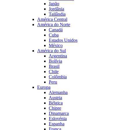
Japão
Jordânia
Tailândia
América Central
América do Norte
Canadá
Cuba
Estados Unidos
México
América do Sul
Argentina
Bolívia
Brasil
Chile
Colômbia
Peru
Europa
Alemanha
Austria
Bélgica
Chipre
Dinamarca
Eslovénia
Espanha
França