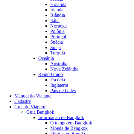
Holanda
Irlanda
Islândia
Itália
Noruega
Polônia
Portugal
Suécia
Suiça
Turquia
Oceânia
Austrália
Nova Zelândia
Reino Unido
Escócia
Inglaterra
País de Gales
Manual do Viajante
Cadastre
Guia de Viagem
Guia Bangkok
Informação de Bangkok
O tempo em Bangkok
Moeda de Bangkok
Idioma em Bangkok