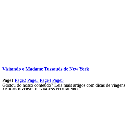
Visitando o Madame Tussauds de New York
Page
1
Page
2
Page
3
Page
4
Page
5
Gostou do nosso conteúdo? Leia mais artigos com dicas de viagens
ARTIGOS DIVERSOS DE VIAGENS PELO MUNDO​