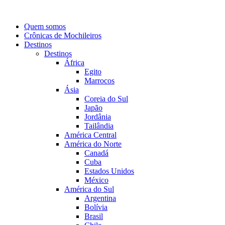
Quem somos
Crônicas de Mochileiros
Destinos
Destinos
África
Egito
Marrocos
Ásia
Coreia do Sul
Japão
Jordânia
Tailândia
América Central
América do Norte
Canadá
Cuba
Estados Unidos
México
América do Sul
Argentina
Bolívia
Brasil