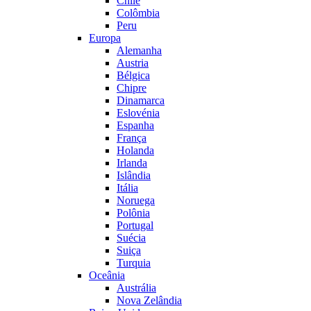
Chile
Colômbia
Peru
Europa
Alemanha
Austria
Bélgica
Chipre
Dinamarca
Eslovénia
Espanha
França
Holanda
Irlanda
Islândia
Itália
Noruega
Polônia
Portugal
Suécia
Suiça
Turquia
Oceânia
Austrália
Nova Zelândia