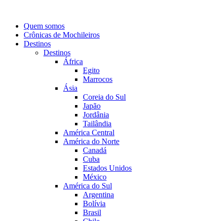
Quem somos
Crônicas de Mochileiros
Destinos
Destinos
África
Egito
Marrocos
Ásia
Coreia do Sul
Japão
Jordânia
Tailândia
América Central
América do Norte
Canadá
Cuba
Estados Unidos
México
América do Sul
Argentina
Bolívia
Brasil