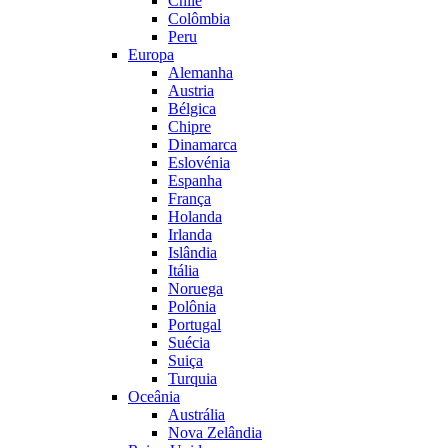
Chile
Colômbia
Peru
Europa
Alemanha
Austria
Bélgica
Chipre
Dinamarca
Eslovénia
Espanha
França
Holanda
Irlanda
Islândia
Itália
Noruega
Polônia
Portugal
Suécia
Suiça
Turquia
Oceânia
Austrália
Nova Zelândia