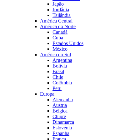
Japão
Jordânia
Tailândia
América Central
América do Norte
Canadá
Cuba
Estados Unidos
México
América do Sul
Argentina
Bolívia
Brasil
Chile
Colômbia
Peru
Europa
Alemanha
Austria
Bélgica
Chipre
Dinamarca
Eslovénia
Espanha
França