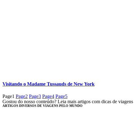
Visitando o Madame Tussauds de New York
Page
1
Page
2
Page
3
Page
4
Page
5
Gostou do nosso conteúdo? Leia mais artigos com dicas de viagens
ARTIGOS DIVERSOS DE VIAGENS PELO MUNDO​