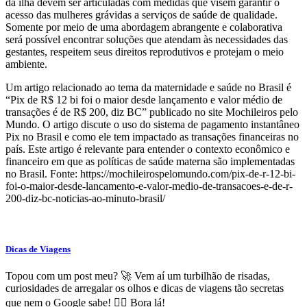
da ilha devem ser articuladas com medidas que visem garantir o
acesso das mulheres grávidas a serviços de saúde de qualidade.
Somente por meio de uma abordagem abrangente e colaborativa
será possível encontrar soluções que atendam às necessidades das
gestantes, respeitem seus direitos reprodutivos e protejam o meio
ambiente.
Um artigo relacionado ao tema da maternidade e saúde no Brasil é
“Pix de R$ 12 bi foi o maior desde lançamento e valor médio de
transações é de R$ 200, diz BC” publicado no site Mochileiros pelo
Mundo. O artigo discute o uso do sistema de pagamento instantâneo
Pix no Brasil e como ele tem impactado as transações financeiras no
país. Este artigo é relevante para entender o contexto econômico e
financeiro em que as políticas de saúde materna são implementadas
no Brasil.
Fonte: https://mochileirospelomundo.com/pix-de-r-12-bi-
foi-o-maior-desde-lancamento-e-valor-medio-de-transacoes-e-de-r-
200-diz-bc-noticias-ao-minuto-brasil/
Dicas de Viagens
Topou com um post meu? 🚀 Vem aí um turbilhão de risadas,
curiosidades de arregalar os olhos e dicas de viagens tão secretas
que nem o Google sabe! 🕵️‍♂️ Bora lá!