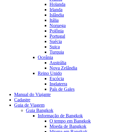
Holanda
Irlanda
Islândia
Itália
Noruega
Polônia
Portugal
Suécia
Suiça
Turquia
Oceânia
Austrália
Nova Zelândia
Reino Unido
Escócia
Inglaterra
País de Gales
Manual do Viajante
Cadastre
Guia de Viagem
Guia Bangkok
Informação de Bangkok
O tempo em Bangkok
Moeda de Bangkok
Idioma em Bangkok