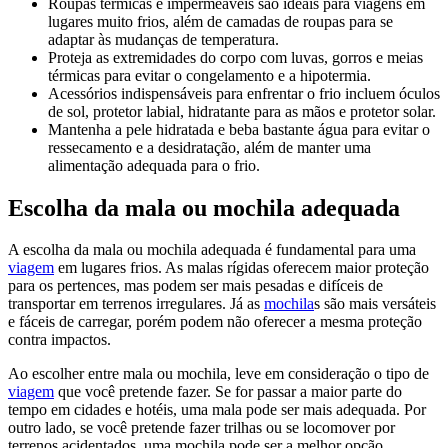
Roupas térmicas e impermeáveis são ideais para viagens em
lugares muito frios, além de camadas de roupas para se
adaptar às mudanças de temperatura.
Proteja as extremidades do corpo com luvas, gorros e meias
térmicas para evitar o congelamento e a hipotermia.
Acessórios indispensáveis para enfrentar o frio incluem óculos
de sol, protetor labial, hidratante para as mãos e protetor solar.
Mantenha a pele hidratada e beba bastante água para evitar o
ressecamento e a desidratação, além de manter uma
alimentação adequada para o frio.
Escolha da mala ou mochila adequada
A escolha da mala ou mochila adequada é fundamental para uma
viagem
em lugares frios. As malas rígidas oferecem maior proteção
para os pertences, mas podem ser mais pesadas e difíceis de
transportar em terrenos irregulares. Já as
mochila
s são mais versáteis
e fáceis de carregar, porém podem não oferecer a mesma proteção
contra impactos.
Ao escolher entre mala ou mochila, leve em consideração o tipo de
viagem
que você pretende fazer. Se for passar a maior parte do
tempo em cidades e hotéis, uma mala pode ser mais adequada. Por
outro lado, se você pretende fazer trilhas ou se locomover por
terrenos acidentados, uma mochila pode ser a melhor opção.