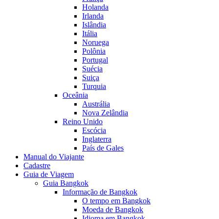
Holanda
Irlanda
Islândia
Itália
Noruega
Polônia
Portugal
Suécia
Suiça
Turquia
Oceânia
Austrália
Nova Zelândia
Reino Unido
Escócia
Inglaterra
País de Gales
Manual do Viajante
Cadastre
Guia de Viagem
Guia Bangkok
Informação de Bangkok
O tempo em Bangkok
Moeda de Bangkok
Idioma em Bangkok