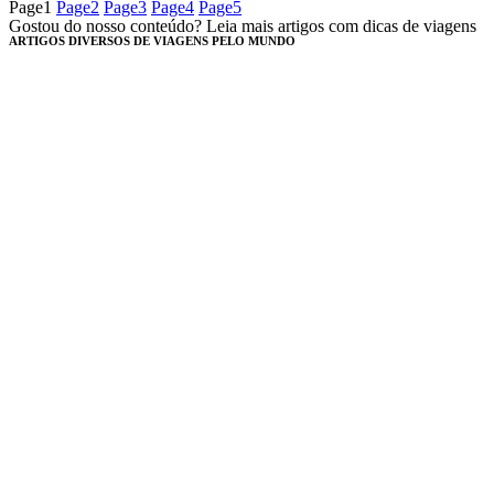
Page
1
Page
2
Page
3
Page
4
Page
5
Gostou do nosso conteúdo? Leia mais artigos com dicas de viagens
ARTIGOS DIVERSOS DE VIAGENS PELO MUNDO​