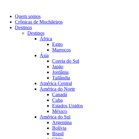
Quem somos
Crônicas de Mochileiros
Destinos
Destinos
África
Egito
Marrocos
Ásia
Coreia do Sul
Japão
Jordânia
Tailândia
América Central
América do Norte
Canadá
Cuba
Estados Unidos
México
América do Sul
Argentina
Bolívia
Brasil