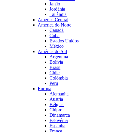
Japão
Jordânia
Tailândia
América Central
América do Norte
Canadá
Cuba
Estados Unidos
México
América do Sul
Argentina
Bolívia
Brasil
Chile
Colômbia
Peru
Europa
Alemanha
Austria
Bélgica
Chipre
Dinamarca
Eslovénia
Espanha
França