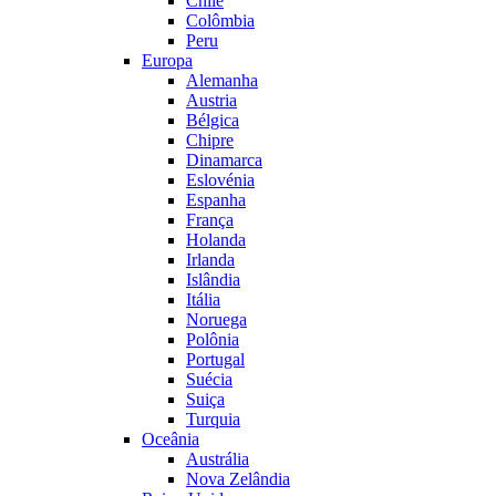
Chile
Colômbia
Peru
Europa
Alemanha
Austria
Bélgica
Chipre
Dinamarca
Eslovénia
Espanha
França
Holanda
Irlanda
Islândia
Itália
Noruega
Polônia
Portugal
Suécia
Suiça
Turquia
Oceânia
Austrália
Nova Zelândia