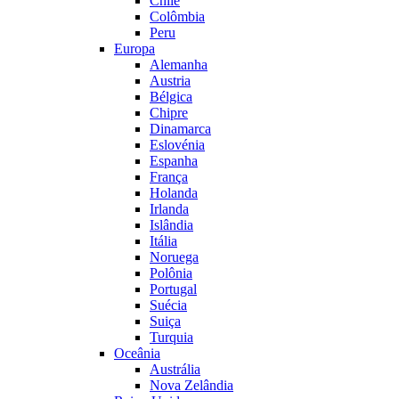
Chile
Colômbia
Peru
Europa
Alemanha
Austria
Bélgica
Chipre
Dinamarca
Eslovénia
Espanha
França
Holanda
Irlanda
Islândia
Itália
Noruega
Polônia
Portugal
Suécia
Suiça
Turquia
Oceânia
Austrália
Nova Zelândia