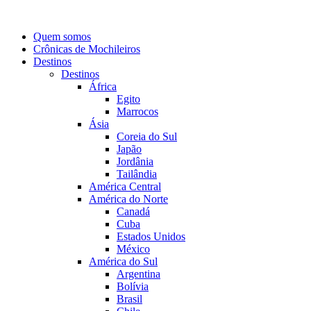
Quem somos
Crônicas de Mochileiros
Destinos
Destinos
África
Egito
Marrocos
Ásia
Coreia do Sul
Japão
Jordânia
Tailândia
América Central
América do Norte
Canadá
Cuba
Estados Unidos
México
América do Sul
Argentina
Bolívia
Brasil