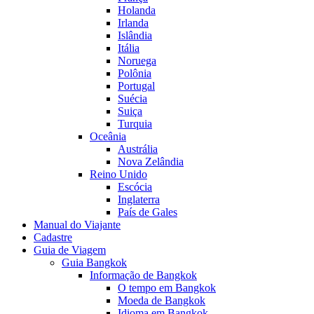
Holanda
Irlanda
Islândia
Itália
Noruega
Polônia
Portugal
Suécia
Suiça
Turquia
Oceânia
Austrália
Nova Zelândia
Reino Unido
Escócia
Inglaterra
País de Gales
Manual do Viajante
Cadastre
Guia de Viagem
Guia Bangkok
Informação de Bangkok
O tempo em Bangkok
Moeda de Bangkok
Idioma em Bangkok