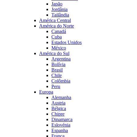
Japão
Jordânia
Tailândia
América Central
América do Norte
Canadá
Cuba
Estados Unidos
México
América do Sul
Argentina
Bolívia
Brasil
Chile
Colômbia
Peru
Europa
Alemanha
Austria
Bélgica
Chipre
Dinamarca
Eslovénia
Espanha
França