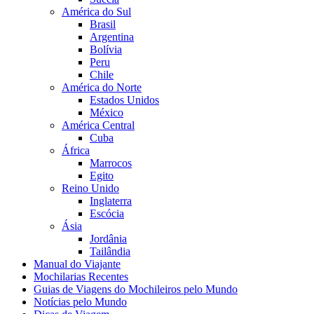
América do Sul
Brasil
Argentina
Bolívia
Peru
Chile
América do Norte
Estados Unidos
México
América Central
Cuba
África
Marrocos
Egito
Reino Unido
Inglaterra
Escócia
Ásia
Jordânia
Tailândia
Manual do Viajante
Mochilarias Recentes
Guias de Viagens do Mochileiros pelo Mundo
Notícias pelo Mundo