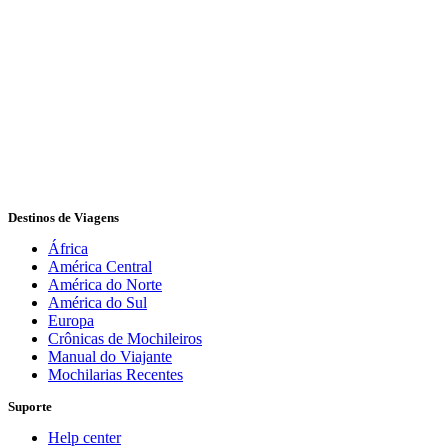
O Mochileiros pelo Mundo é um blog de viagens. No MPM,
compartilhamos dicas, informações, sugestões de roteiros e crónicas
de uma mochileira para inspirar outros mochileiros a realizar seus
sonhos de viagens.
Destinos de Viagens
África
América Central
América do Norte
América do Sul
Europa
Crônicas de Mochileiros
Manual do Viajante
Mochilarias Recentes
Suporte
Help center