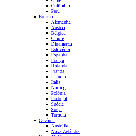
Chile
Colômbia
Peru
Europa
Alemanha
Austria
Bélgica
Chipre
Dinamarca
Eslovénia
Espanha
França
Holanda
Irlanda
Islândia
Itália
Noruega
Polônia
Portugal
Suécia
Suiça
Turquia
Oceânia
Austrália
Nova Zelândia