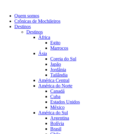
Quem somos
Crônicas de Mochileiros
Destinos
Destinos
África
Egito
Marrocos
Ásia
Coreia do Sul
Japão
Jordânia
Tailândia
América Central
América do Norte
Canadá
Cuba
Estados Unidos
México
América do Sul
Argentina
Bolívia
Brasil