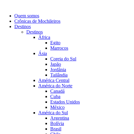
Quem somos
Crônicas de Mochileiros
Destinos
Destinos
África
Egito
Marrocos
Ásia
Coreia do Sul
Japão
Jordânia
Tailândia
América Central
América do Norte
Canadá
Cuba
Estados Unidos
México
América do Sul
Argentina
Bolívia
Brasil