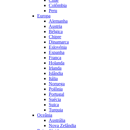
Chile
Colômbia
Peru
Europa
Alemanha
Austria
Bélgica
Chipre
Dinamarca
Eslovénia
Espanha
França
Holanda
Irlanda
Islândia
Itália
Noruega
Polônia
Portugal
Suécia
Suiça
Turquia
Oceânia
Austrália
Nova Zelândia