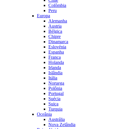
Chile
Colômbia
Peru
Europa
Alemanha
Austria
Bélgica
Chipre
Dinamarca
Eslovénia
Espanha
França
Holanda
Irlanda
Islândia
Itália
Noruega
Polônia
Portugal
Suécia
Suiça
Turquia
Oceânia
Austrália
Nova Zelândia