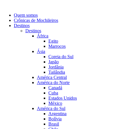
Quem somos
Crônicas de Mochileiros
Destinos
Destinos
África
Egito
Marrocos
Ásia
Coreia do Sul
Japão
Jordânia
Tailândia
América Central
América do Norte
Canadá
Cuba
Estados Unidos
México
América do Sul
Argentina
Bolívia
Brasil