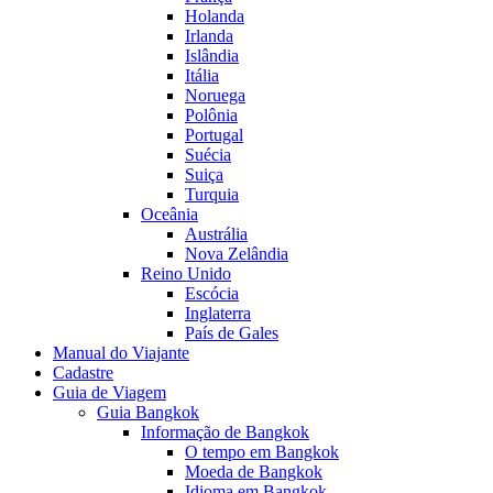
Holanda
Irlanda
Islândia
Itália
Noruega
Polônia
Portugal
Suécia
Suiça
Turquia
Oceânia
Austrália
Nova Zelândia
Reino Unido
Escócia
Inglaterra
País de Gales
Manual do Viajante
Cadastre
Guia de Viagem
Guia Bangkok
Informação de Bangkok
O tempo em Bangkok
Moeda de Bangkok
Idioma em Bangkok