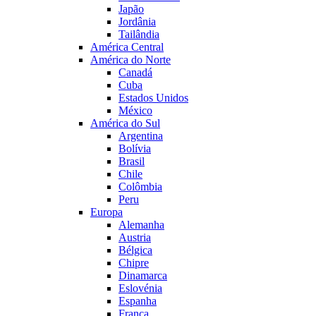
Japão
Jordânia
Tailândia
América Central
América do Norte
Canadá
Cuba
Estados Unidos
México
América do Sul
Argentina
Bolívia
Brasil
Chile
Colômbia
Peru
Europa
Alemanha
Austria
Bélgica
Chipre
Dinamarca
Eslovénia
Espanha
França