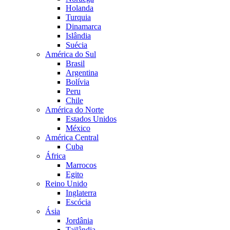
Holanda
Turquia
Dinamarca
Islândia
Suécia
América do Sul
Brasil
Argentina
Bolívia
Peru
Chile
América do Norte
Estados Unidos
México
América Central
Cuba
África
Marrocos
Egito
Reino Unido
Inglaterra
Escócia
Ásia
Jordânia
Tailândia