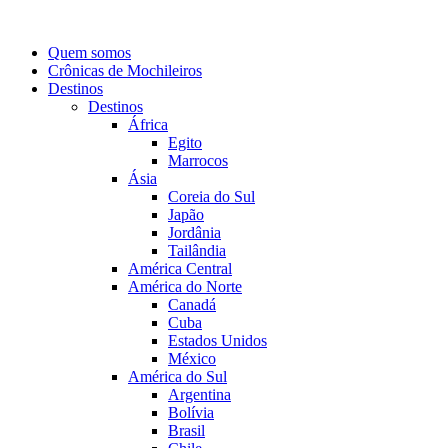
Quem somos
Crônicas de Mochileiros
Destinos
Destinos
África
Egito
Marrocos
Ásia
Coreia do Sul
Japão
Jordânia
Tailândia
América Central
América do Norte
Canadá
Cuba
Estados Unidos
México
América do Sul
Argentina
Bolívia
Brasil