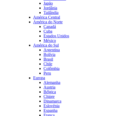
Japão
Jordânia
Tailândia
América Central
América do Norte
Canadá
Cuba
Estados Unidos
México
América do Sul
Argentina
Bolívia
Brasil
Chile
Colômbia
Peru
Europa
Alemanha
Austria
Bélgica
Chipre
Dinamarca
Eslovénia
Espanha
França