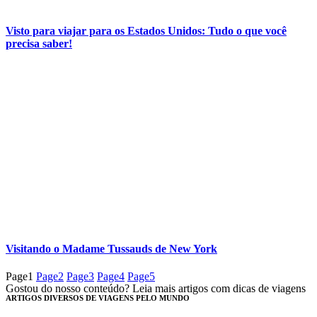
Visto para viajar para os Estados Unidos: Tudo o que você
precisa saber!
Visitando o Madame Tussauds de New York
Page
1
Page
2
Page
3
Page
4
Page
5
Gostou do nosso conteúdo? Leia mais artigos com dicas de viagens
ARTIGOS DIVERSOS DE VIAGENS PELO MUNDO​