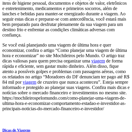
itens de higiene pessoal, documentos e objetos de valor, eletrônicos
e entretenimento, medicamentos e primeiros socorros, além de
lanches e bebidas para manter-se energizado durante a viagem. Ao
seguir estas dicas e preparar-se com antecedência, você estará mais
bem preparado para desfrutar plenamente da sua viagem para um
destino frio e enfrentar as condições climáticas adversas com
confiança.
Se você está planejando uma viagem de última hora e quer
economizar, confira o artigo “Como planejar uma viagem de última
hora e economizar” no site Mochileiros pelo Mundo. O artigo traz
dicas valiosas para quem precisa organizar uma
viagem
de forma
rápida e eficiente, sem gastar muito dinheiro. Além disso, fique
atento a possíveis golpes e problemas com passagens aéreas, como
os relatados no artigo “Moradores do DF denunciam ter pago até R$
84 mil por
viagem
de cruzeiro que nunca aconteceu”. Esteja sempre
informado e protegido ao planejar suas viagens. Confira mais dicas e
notícias sobre o mercado financeiro e investimentos no mesmo site.
https://mochileirospelomundo.com/como-planejar-uma-viagem-de-
ultima-hora-e-economizar-comportamento-estadao-e-investidor-as-
principais-noticias-do-mercado-financeiro-e-investidor/
Dicas de Viagens