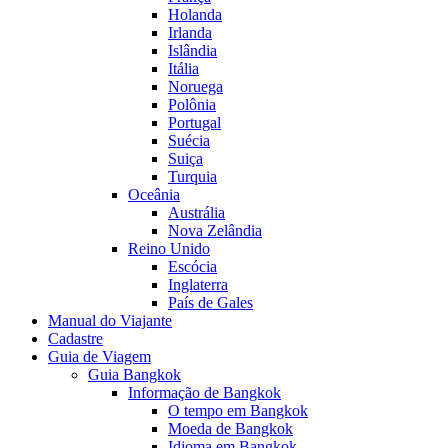
Holanda
Irlanda
Islândia
Itália
Noruega
Polônia
Portugal
Suécia
Suiça
Turquia
Oceânia
Austrália
Nova Zelândia
Reino Unido
Escócia
Inglaterra
País de Gales
Manual do Viajante
Cadastre
Guia de Viagem
Guia Bangkok
Informação de Bangkok
O tempo em Bangkok
Moeda de Bangkok
Idioma em Bangkok