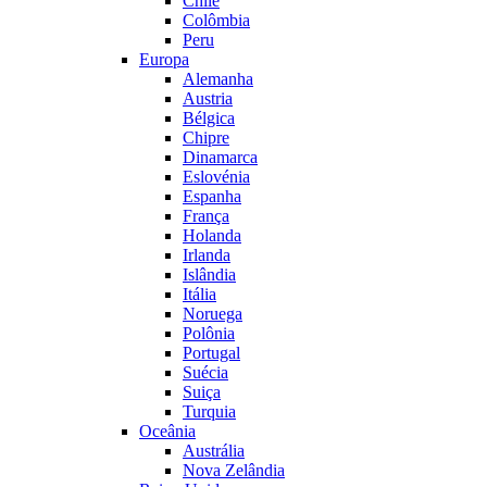
Chile
Colômbia
Peru
Europa
Alemanha
Austria
Bélgica
Chipre
Dinamarca
Eslovénia
Espanha
França
Holanda
Irlanda
Islândia
Itália
Noruega
Polônia
Portugal
Suécia
Suiça
Turquia
Oceânia
Austrália
Nova Zelândia