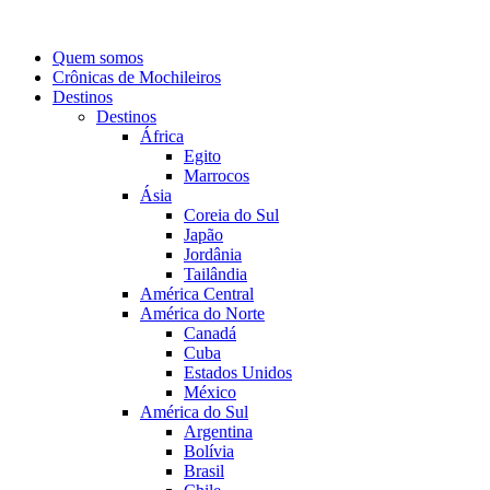
Quem somos
Crônicas de Mochileiros
Destinos
Destinos
África
Egito
Marrocos
Ásia
Coreia do Sul
Japão
Jordânia
Tailândia
América Central
América do Norte
Canadá
Cuba
Estados Unidos
México
América do Sul
Argentina
Bolívia
Brasil