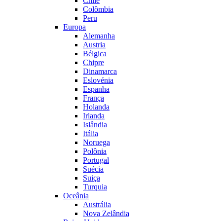
Chile
Colômbia
Peru
Europa
Alemanha
Austria
Bélgica
Chipre
Dinamarca
Eslovénia
Espanha
França
Holanda
Irlanda
Islândia
Itália
Noruega
Polônia
Portugal
Suécia
Suiça
Turquia
Oceânia
Austrália
Nova Zelândia