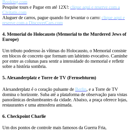
Booking.com
Pesquise tours e Pague em até 12X!:
clique aqui e reserve com a
Civitatis.com
Aluguer de carros, pague quando for levantar o carro:
clique aqui e
reserve com a DiscoverCars.com
4. Memorial do Holocausto (Memorial to the Murdered Jews of
Europe)
Um tributo poderoso às vítimas do Holocausto, o Memorial consiste
em blocos de concreto que formam um labirinto evocativo. Caminhe
por entre as colunas para sentir a intensidade do memorial e refletir
sobre a história sombria.
5. Alexanderplatz e Torre de TV (Fernsehturm)
Alexanderplatz é o coração pulsante de
Berlin
, e a Torre de TV
domina o horizonte. Suba até a plataforma de observação para vistas
panorâmicas deslumbrantes da cidade. Abaixo, a praça oferece lojas,
restaurantes e uma atmosfera animada.
6. Checkpoint Charlie
Um dos pontos de controle mais famosos da Guerra Fria,