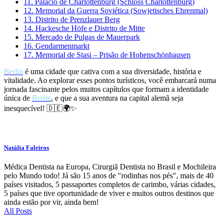
11. Palácio de Charlottenburg (Schloss Charlottenburg)
12. Memorial da Guerra Soviética (Sowjetisches Ehrenmal)
13. Distrito de Prenzlauer Berg
14. Hackesche Höfe e Distrito de Mitte
15. Mercado de Pulgas de Mauerpark
16. Gendarmenmarkt
17. Memorial de Stasi – Prisão de Hohenschönhausen
Berlin
é uma cidade que cativa com a sua diversidade, história e
vitalidade. Ao explorar esses pontos turísticos, você embarcará numa
jornada fascinante pelos muitos capítulos que formam a identidade
única de
Berlin
, e que a sua aventura na capital alemã seja
inesquecível! 🇩🇪🌍✨
Natália Faleiros
Médica Dentista na Europa, Cirurgiã Dentista no Brasil e Mochileira
pelo Mundo todo! Já são 15 anos de "rodinhas nos pés", mais de 40
países visitados, 5 passaportes completos de carimbo, várias cidades,
5 países que tive oportunidade de viver e muitos outros destinos que
ainda estão por vir, ainda bem!
All Posts