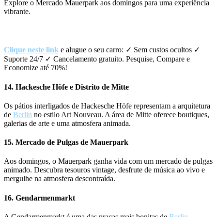
Explore o Mercado Mauerpark aos domingos para uma experiência
vibrante.
Aluguer de carros – Pesquise, Compare e Economize até 70%!
Clique neste link
e alugue o seu carro: ✓ Sem custos ocultos ✓
Suporte 24/7 ✓ Cancelamento gratuito. Pesquise, Compare e
Economize até 70%!
14. Hackesche Höfe e Distrito de Mitte
Os pátios interligados de Hackesche Höfe representam a arquitetura
de
Berlin
no estilo Art Nouveau. A área de Mitte oferece boutiques,
galerias de arte e uma atmosfera animada.
15. Mercado de Pulgas de Mauerpark
Aos domingos, o Mauerpark ganha vida com um mercado de pulgas
animado. Descubra tesouros vintage, desfrute de música ao vivo e
mergulhe na atmosfera descontraída.
16. Gendarmenmarkt
A Gendarmenmarkt é uma das praças mais bonitas de
Berlin
,