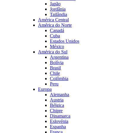
Japão
Jordânia
Tailândia
América Central
América do Norte
Canadá
Cuba
Estados Unidos
México
América do Sul
Argentina
Bolívia
Brasil
Chile
Colômbia
Peru
Europa
Alemanha
Austria
Bélgica
Chipre
Dinamarca
Eslovénia
Espanha
França