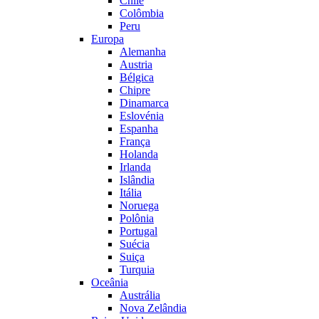
Chile
Colômbia
Peru
Europa
Alemanha
Austria
Bélgica
Chipre
Dinamarca
Eslovénia
Espanha
França
Holanda
Irlanda
Islândia
Itália
Noruega
Polônia
Portugal
Suécia
Suiça
Turquia
Oceânia
Austrália
Nova Zelândia