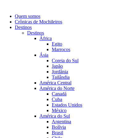
Quem somos
Crônicas de Mochileiros
Destinos
Destinos
África
Egito
Marrocos
Ásia
Coreia do Sul
Japão
Jordânia
Tailândia
América Central
América do Norte
Canadá
Cuba
Estados Unidos
México
América do Sul
Argentina
Bolívia
Brasil