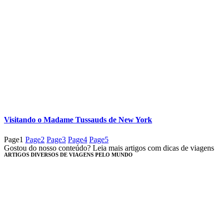
Visitando o Madame Tussauds de New York
Page
1
Page
2
Page
3
Page
4
Page
5
Gostou do nosso conteúdo? Leia mais artigos com dicas de viagens
ARTIGOS DIVERSOS DE VIAGENS PELO MUNDO​