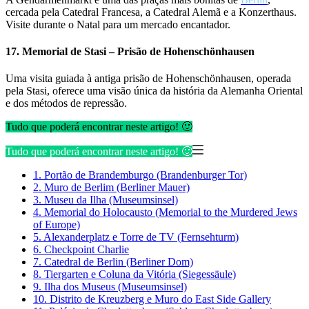
cercada pela Catedral Francesa, a Catedral Alemã e a Konzerthaus.
Visite durante o Natal para um mercado encantador.
17. Memorial de Stasi – Prisão de Hohenschönhausen
Uma visita guiada à antiga prisão de Hohenschönhausen, operada
pela Stasi, oferece uma visão única da história da Alemanha Oriental
e dos métodos de repressão.
Tudo que poderá encontrar neste artigo! 🙂
Tudo que poderá encontrar neste artigo! 🙂
1. Portão de Brandemburgo (Brandenburger Tor)
2. Muro de Berlim (Berliner Mauer)
3. Museu da Ilha (Museumsinsel)
4. Memorial do Holocausto (Memorial to the Murdered Jews
of Europe)
5. Alexanderplatz e Torre de TV (Fernsehturm)
6. Checkpoint Charlie
7. Catedral de Berlin (Berliner Dom)
8. Tiergarten e Coluna da Vitória (Siegessäule)
9. Ilha dos Museus (Museumsinsel)
10. Distrito de Kreuzberg e Muro do East Side Gallery