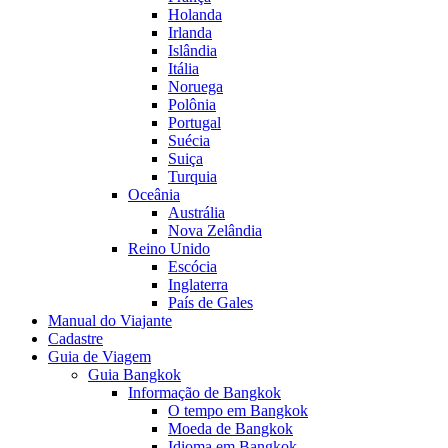
Holanda
Irlanda
Islândia
Itália
Noruega
Polônia
Portugal
Suécia
Suiça
Turquia
Oceânia
Austrália
Nova Zelândia
Reino Unido
Escócia
Inglaterra
País de Gales
Manual do Viajante
Cadastre
Guia de Viagem
Guia Bangkok
Informação de Bangkok
O tempo em Bangkok
Moeda de Bangkok
Idioma em Bangkok