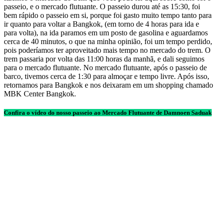
passeio, e o mercado flutuante. O passeio durou até as 15:30, foi
bem rápido o passeio em si, porque foi gasto muito tempo tanto para
ir quanto para voltar a Bangkok, (em torno de 4 horas para ida e
para volta), na ida paramos em um posto de gasolina e aguardamos
cerca de 40 minutos, o que na minha opinião, foi um tempo perdido,
pois poderíamos ter aproveitado mais tempo no mercado do trem. O
trem passaria por volta das 11:00 horas da manhã, e dali seguimos
para o mercado flutuante. No mercado flutuante, após o passeio de
barco, tivemos cerca de 1:30 para almoçar e tempo livre. Após isso,
retornamos para Bangkok e nos deixaram em um shopping chamado
MBK Center Bangkok.
Confira o vídeo do nosso passeio ao Mercado Flutuante de Damnoen Saduak