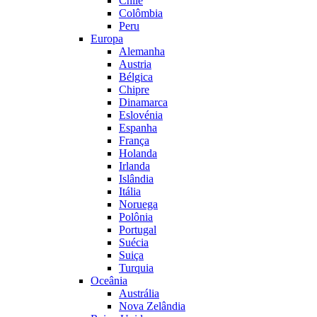
Chile
Colômbia
Peru
Europa
Alemanha
Austria
Bélgica
Chipre
Dinamarca
Eslovénia
Espanha
França
Holanda
Irlanda
Islândia
Itália
Noruega
Polônia
Portugal
Suécia
Suiça
Turquia
Oceânia
Austrália
Nova Zelândia