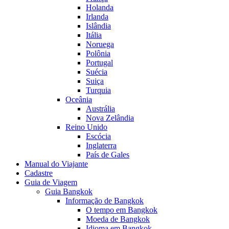
Holanda
Irlanda
Islândia
Itália
Noruega
Polônia
Portugal
Suécia
Suiça
Turquia
Oceânia
Austrália
Nova Zelândia
Reino Unido
Escócia
Inglaterra
País de Gales
Manual do Viajante
Cadastre
Guia de Viagem
Guia Bangkok
Informação de Bangkok
O tempo em Bangkok
Moeda de Bangkok
Idioma em Bangkok