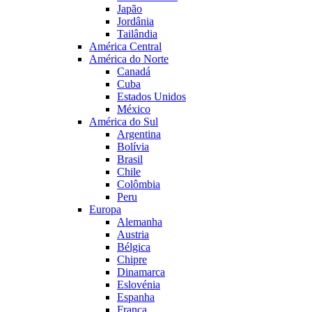
Japão
Jordânia
Tailândia
América Central
América do Norte
Canadá
Cuba
Estados Unidos
México
América do Sul
Argentina
Bolívia
Brasil
Chile
Colômbia
Peru
Europa
Alemanha
Austria
Bélgica
Chipre
Dinamarca
Eslovénia
Espanha
França