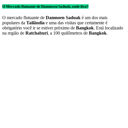
O Mercado flutuante de Damnown Saduak, onde fica?
O mercado flutuante de
Damnoen Saduak
é um dos mais
populares da
Tailândia
e uma das visitas que certamente é
obrigatório você ir se estiver próximo de
Bangkok
. Está localizado
na região de
Ratchaburi
, a 100 quilômetros de
Bangkok
.