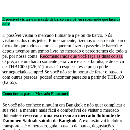
É possível visitar o mercado de barco ou a pé: eu recomendo que faça os
dois!
É possível visitar o mercado flutuante a pé ou de barco. Nós
visitamos dos dois jeitos. Primeiramente, fizemos o passeio de barco
(acredito que todos os turistas querem fazer o passeio de barco), e
depois tivemos um tempo livre no mercado e percorremos ele todo a
pé, por nossa conta.
Recomendamos que você faça as duas coisas.
O preço de um barco somente para você e a sua família, é de cerca
de THB1000 (€26,51), mas não esqueça, esse preço pode
ser negociado sempre! Se você não se importar de fazer o passeio
com outras pessoas, poderá encontrar passeios a partir de THB100
(€2,65).
Como fomos para o Mercado Flutuante?
Se você não conhece ninguém em Bangkok e não quer complicar a
sua vida, a maneira mais fácil e confortável de visitar o mercado
flutuante
é reservar a uma excursão ao mercado flutuante de
Damnoen Saduak saindo de Bangkok
. A excursão vai incluir o
transporte até o mercado, guia, passeio de barco, degustações.