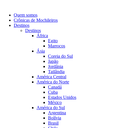
Quem somos
Crônicas de Mochileiros
Destinos
Destinos
África
Egito
Marrocos
Ásia
Coreia do Sul
Japão
Jordânia
Tailândia
América Central
América do Norte
Canadá
Cuba
Estados Unidos
México
América do Sul
Argentina
Bolívia
Brasil