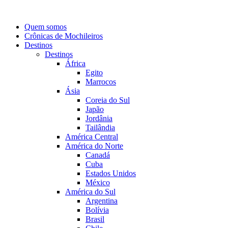
Quem somos
Crônicas de Mochileiros
Destinos
Destinos
África
Egito
Marrocos
Ásia
Coreia do Sul
Japão
Jordânia
Tailândia
América Central
América do Norte
Canadá
Cuba
Estados Unidos
México
América do Sul
Argentina
Bolívia
Brasil