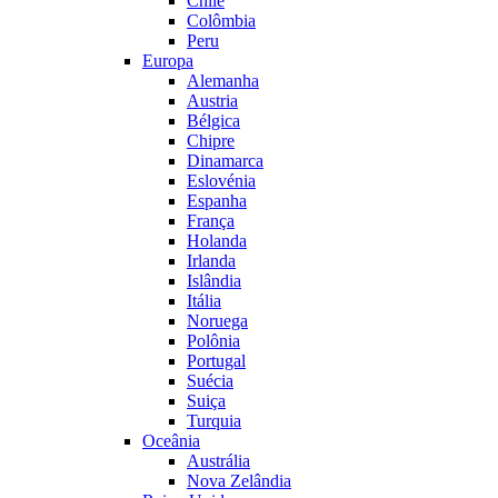
Chile
Colômbia
Peru
Europa
Alemanha
Austria
Bélgica
Chipre
Dinamarca
Eslovénia
Espanha
França
Holanda
Irlanda
Islândia
Itália
Noruega
Polônia
Portugal
Suécia
Suiça
Turquia
Oceânia
Austrália
Nova Zelândia