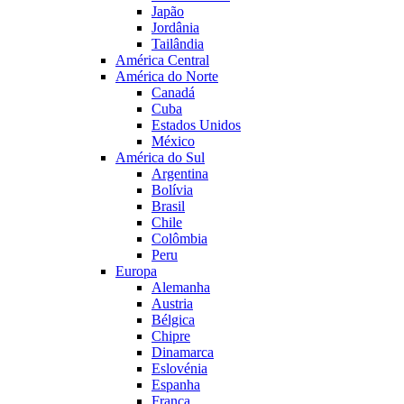
Japão
Jordânia
Tailândia
América Central
América do Norte
Canadá
Cuba
Estados Unidos
México
América do Sul
Argentina
Bolívia
Brasil
Chile
Colômbia
Peru
Europa
Alemanha
Austria
Bélgica
Chipre
Dinamarca
Eslovénia
Espanha
França