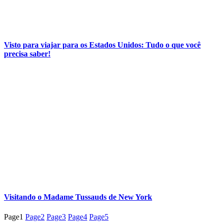
Visto para viajar para os Estados Unidos: Tudo o que você
precisa saber!
Visitando o Madame Tussauds de New York
Page
1
Page
2
Page
3
Page
4
Page
5