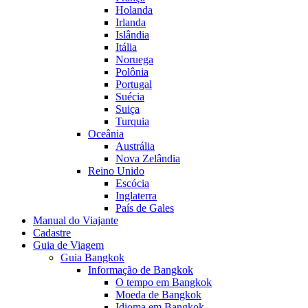
Holanda
Irlanda
Islândia
Itália
Noruega
Polônia
Portugal
Suécia
Suiça
Turquia
Oceânia
Austrália
Nova Zelândia
Reino Unido
Escócia
Inglaterra
País de Gales
Manual do Viajante
Cadastre
Guia de Viagem
Guia Bangkok
Informação de Bangkok
O tempo em Bangkok
Moeda de Bangkok
Idioma em Bangkok