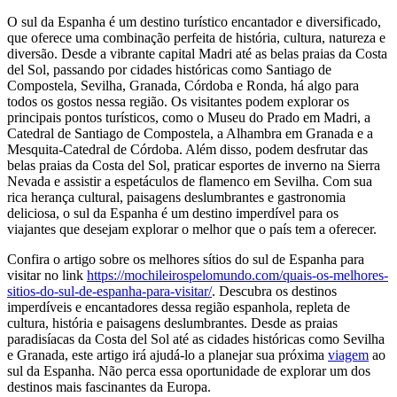
O sul da Espanha é um destino turístico encantador e diversificado,
que oferece uma combinação perfeita de história, cultura, natureza e
diversão. Desde a vibrante capital Madri até as belas praias da Costa
del Sol, passando por cidades históricas como Santiago de
Compostela, Sevilha, Granada, Córdoba e Ronda, há algo para
todos os gostos nessa região. Os visitantes podem explorar os
principais pontos turísticos, como o Museu do Prado em Madri, a
Catedral de Santiago de Compostela, a Alhambra em Granada e a
Mesquita-Catedral de Córdoba. Além disso, podem desfrutar das
belas praias da Costa del Sol, praticar esportes de inverno na Sierra
Nevada e assistir a espetáculos de flamenco em Sevilha. Com sua
rica herança cultural, paisagens deslumbrantes e gastronomia
deliciosa, o sul da Espanha é um destino imperdível para os
viajantes que desejam explorar o melhor que o país tem a oferecer.
Confira o artigo sobre os melhores sítios do sul de Espanha para
visitar no link
https://mochileirospelomundo.com/quais-os-melhores-
sitios-do-sul-de-espanha-para-visitar/
. Descubra os destinos
imperdíveis e encantadores dessa região espanhola, repleta de
cultura, história e paisagens deslumbrantes. Desde as praias
paradisíacas da Costa del Sol até as cidades históricas como Sevilha
e Granada, este artigo irá ajudá-lo a planejar sua próxima
viagem
ao
sul da Espanha. Não perca essa oportunidade de explorar um dos
destinos mais fascinantes da Europa.