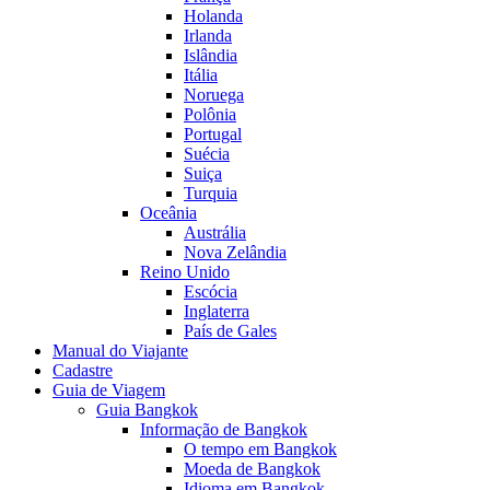
Holanda
Irlanda
Islândia
Itália
Noruega
Polônia
Portugal
Suécia
Suiça
Turquia
Oceânia
Austrália
Nova Zelândia
Reino Unido
Escócia
Inglaterra
País de Gales
Manual do Viajante
Cadastre
Guia de Viagem
Guia Bangkok
Informação de Bangkok
O tempo em Bangkok
Moeda de Bangkok
Idioma em Bangkok