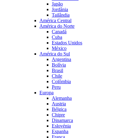
Japão
Jordânia
Tailândia
América Central
América do Norte
Canadá
Cuba
Estados Unidos
México
América do Sul
Argentina
Bolívia
Brasil
Chile
Colômbia
Peru
Europa
Alemanha
Austria
Bélgica
Chipre
Dinamarca
Eslovénia
Espanha
França