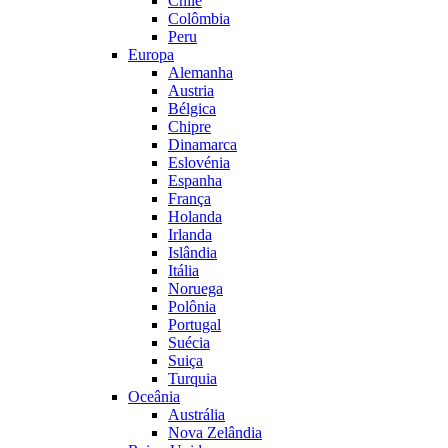
Chile
Colômbia
Peru
Europa
Alemanha
Austria
Bélgica
Chipre
Dinamarca
Eslovénia
Espanha
França
Holanda
Irlanda
Islândia
Itália
Noruega
Polônia
Portugal
Suécia
Suiça
Turquia
Oceânia
Austrália
Nova Zelândia