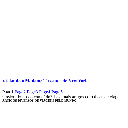
Visitando o Madame Tussauds de New York
Page
1
Page
2
Page
3
Page
4
Page
5
Gostou do nosso conteúdo? Leia mais artigos com dicas de viagens
ARTIGOS DIVERSOS DE VIAGENS PELO MUNDO​