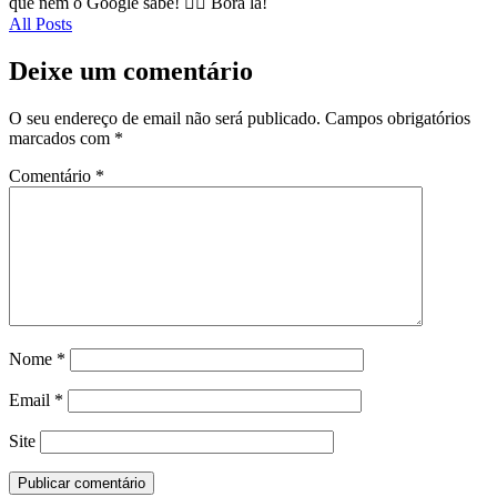
que nem o Google sabe! 🕵️‍♂️ Bora lá!
All Posts
Deixe um comentário
O seu endereço de email não será publicado.
Campos obrigatórios
marcados com
*
Comentário
*
Nome
*
Email
*
Site