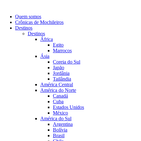
Quem somos
Crônicas de Mochileiros
Destinos
Destinos
África
Egito
Marrocos
Ásia
Coreia do Sul
Japão
Jordânia
Tailândia
América Central
América do Norte
Canadá
Cuba
Estados Unidos
México
América do Sul
Argentina
Bolívia
Brasil