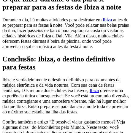
preparar para as festas de Ibiza à noite
Durante o dia, há muitas atividades para desfrutar em
Ibiza
antes de
se preparar para as festas à noite. Você pode relaxar nas belas praias
da ilha, fazer passeios de barco para explorar a costa ou visitar as
cidades históricas de Ibiza e Dalt Vila. Além disso, muitos clubes
oferecem festas diurnas à beira da piscina, onde você pode
aproveitar o sol e a música antes da festa à noite.
Conclusão: Ibiza, o destino definitivo
para festas
Ibiza é verdadeiramente o destino definitivo para os amantes da
música eletrônica e da vida noturna. Com sua cena de festas
lendárias, DJs renomados e clubes exclusivos,
Ibiza
oferece uma
experiência única e inesquecível. Se você está procurando diversão,
música contagiante e uma atmosfera vibrante, não há lugar melhor
do que Ibiza. Então prepare-se para dançar a noite toda e aproveitar
ao máximo sua estadia na ilha das festas.
Confira também o artigo “É possível viajar gastando menos? Veja
algumas dicas” do Mochileiros pelo Mundo. Neste texto, você
encontrará informações valiosas sobre como economizar durante