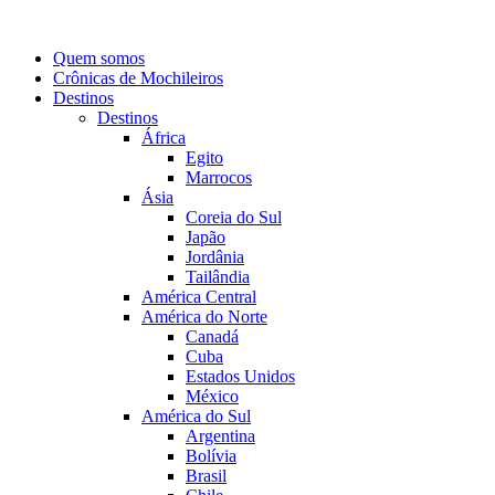
Quem somos
Crônicas de Mochileiros
Destinos
Destinos
África
Egito
Marrocos
Ásia
Coreia do Sul
Japão
Jordânia
Tailândia
América Central
América do Norte
Canadá
Cuba
Estados Unidos
México
América do Sul
Argentina
Bolívia
Brasil