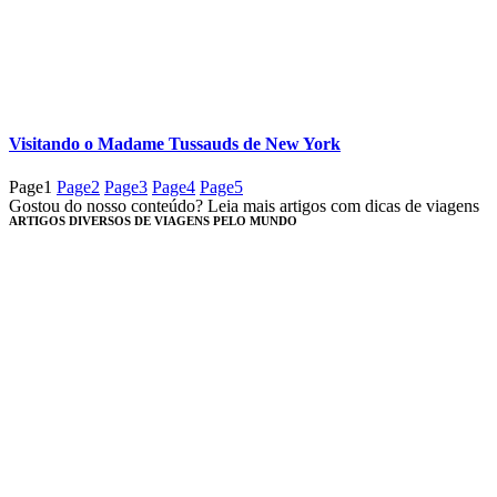
Visitando o Madame Tussauds de New York
Page
1
Page
2
Page
3
Page
4
Page
5
Gostou do nosso conteúdo? Leia mais artigos com dicas de viagens
ARTIGOS DIVERSOS DE VIAGENS PELO MUNDO​