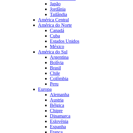
Japão
Jordânia
Tailândia
América Central
América do Norte
Canadá
Cuba
Estados Unidos
México
América do Sul
Argentina
Bolívia
Brasil
Chile
Colômbia
Peru
Europa
Alemanha
Austria
Bélgica
Chipre
Dinamarca
Eslovénia
Espanha
França