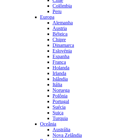
Chile
Colômbia
Peru
Europa
Alemanha
Austria
Bélgica
Chipre
Dinamarca
Eslovénia
Espanha
França
Holanda
Irlanda
Islândia
Itália
Noruega
Polônia
Portugal
Suécia
Suiça
Turquia
Oceânia
Austrália
Nova Zelândia