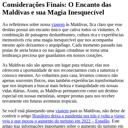
Considerações Finais: O Encanto das
Maldivas e sua Magia Inesquecível
Ao refletirmos sobre nossa
viagem
às Maldivas, fica claro que esse
destino possui um encanto único que cativa todos os visitantes. A
combinação de paisagens deslumbrantes, cultura rica e experiências
memoráveis cria uma magia inesquecível que nos acompanha
mesmo após deixarmos o arquipélago. Cada momento passado nas
praias de areia branca ou nas águas cristalinas se torna uma
lembrança preciosa que guardamos em nossos corações.
As Maldivas não são apenas um lugar para relaxar; elas nos
oferecem a oportunidade de nos reconectarmos com a natureza e
conosco mesmos. Ao voltarmos para casa, levamos conosco não
apenas souvenirs físicos, mas também experiências transformadoras
que nos inspiram a buscar mais beleza e tranquilidade em nossas
vidas diárias. Assim, as Maldivas permanecem como um destino
especial em nossas memórias, sempre prontas para nos receber
novamente em futuras aventuras tropicais.
Se você está planejando uma
viagem
para as Maldivas, não deixe de
conferir o artigo
Brasileiro deixa a pandemia pra trás e volta a viajar:
veja o que puxou o aumento do turismo em 2022 – Estadão
. Este
artigo traz informações importantes sobre o aumento do turismo em