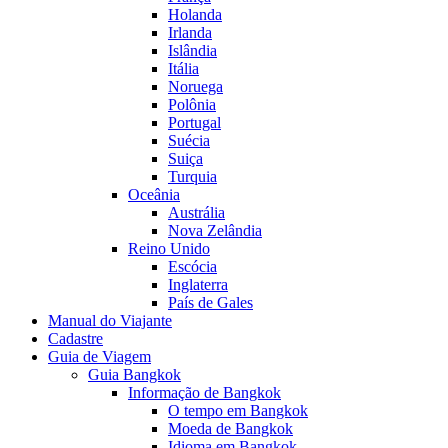
Holanda
Irlanda
Islândia
Itália
Noruega
Polônia
Portugal
Suécia
Suiça
Turquia
Oceânia
Austrália
Nova Zelândia
Reino Unido
Escócia
Inglaterra
País de Gales
Manual do Viajante
Cadastre
Guia de Viagem
Guia Bangkok
Informação de Bangkok
O tempo em Bangkok
Moeda de Bangkok
Idioma em Bangkok