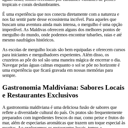
tropicais e corais deslumbrantes.
É uma experiência que nos conecta diretamente com a natureza e
nos faz sentir parte desse ecossistema incrível. Para aqueles que
buscam uma aventura ainda mais intensa, o mergulho é uma opção
imperdível. As Maldivas oferecem alguns dos melhores pontos de
mergulho do mundo, onde podemos encontrar tubarões, raias e até
mesmo naufrágios históricos.
As escolas de mergulho locais são bem equipadas e oferecem cursos
para iniciantes e mergulhadores experientes. Além disso, os
cruzeiros ao pôr do sol são uma maneira mágica de encerrar o dia.
Navegar pelas águas calmas enquanto o sol se põe no horizonte é
uma experiência que ficará gravada em nossas memórias para
sempre.
Gastronomia Maldiviana: Sabores Locais
e Restaurantes Exclusivos
A gastronomia maldiviana é uma deliciosa fusão de sabores que
reflete a diversidade cultural do país. Os pratos são frequentemente
preparados com ingredientes frescos do mar, como peixe e frutos do
mar, além de especiarias aromáticas que trazem um toque especial às
receitas. Ao explorarmos os restaurantes locais, temos a