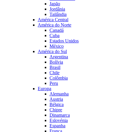
Japão
Jordânia
Tailândia
América Central
América do Norte
Canadá
Cuba
Estados Unidos
México
América do Sul
Argentina
Bolívia
Brasil
Chile
Colômbia
Peru
Europa
Alemanha
Austria
Bélgica
Chipre
Dinamarca
Eslovénia
Espanha
França