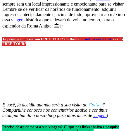
sempre será um local impressionante e emocionante para se visitar.
Lembre-se de verificar os horários de funcionamento, adquirir
ingressos antecipadamente e, acima de tudo, aproveitar ao máximo
essa
viagem
histórica que te levará de volta no tempo, para o
esplendor da Roma Antiga. 🏛️✨
Já pensou em fazer um FREE TOUR em Roma?
Confira neste link
vários
FREE TOURS
E você, já decidiu quando será a sua visita ao
Coliseu
?
Compartilhe conosco nos comentários abaixo e continue
acompanhando o nosso blog para mais dicas de
viagem
!
Precisa de ajuda para a sua viagem? Clique nos links abaixo e pesquise