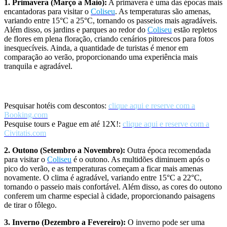
1. Primavera (Março a Maio):
A primavera é uma das épocas mais
encantadoras para visitar o
Coliseu
. As temperaturas são amenas,
variando entre 15°C a 25°C, tornando os passeios mais agradáveis.
Além disso, os jardins e parques ao redor do
Coliseu
estão repletos
de flores em plena floração, criando cenários pitorescos para fotos
inesquecíveis. Ainda, a quantidade de turistas é menor em
comparação ao verão, proporcionando uma experiência mais
tranquila e agradável.
Parcele em até 12X e obtenha descontos em Hotéis e Passeios:
Pesquisar hotéis com descontos:
clique aqui e reserve com a
Booking.com
Pesquise tours e Pague em até 12X!:
clique aqui e reserve com a
Civitatis.com
2. Outono (Setembro a Novembro):
Outra época recomendada
para visitar o
Coliseu
é o outono. As multidões diminuem após o
pico do verão, e as temperaturas começam a ficar mais amenas
novamente. O clima é agradável, variando entre 15°C a 22°C,
tornando o passeio mais confortável. Além disso, as cores do outono
conferem um charme especial à cidade, proporcionando paisagens
de tirar o fôlego.
3. Inverno (Dezembro a Fevereiro):
O inverno pode ser uma