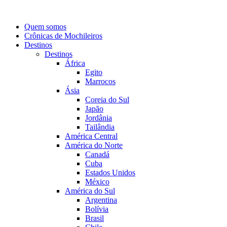
Quem somos
Crônicas de Mochileiros
Destinos
Destinos
África
Egito
Marrocos
Ásia
Coreia do Sul
Japão
Jordânia
Tailândia
América Central
América do Norte
Canadá
Cuba
Estados Unidos
México
América do Sul
Argentina
Bolívia
Brasil