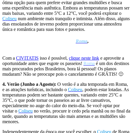
ótima opção para quem prefere evitar grandes multidões e busca
uma experiência mais autêntica. Embora as temperaturas possam ser
mais baixas, variando entre 5°C a 12°C, você poderá explorar o
Coliseu
num ambiente mais tranquilo e intimista. Além disso, alguns
dias ensolarados de inverno podem proporcionar uma atmosfera
única e romântica para suas fotos e passeios.
Já pensou reservar o seu passeio em
Roma
,
conhecer o Vaticano
e ainda parcelar em até 12X!
Com a
CIVITATIS
isso é possível,
clique neste link
e aproveite a
oportunidade antes que esgote os passeios!
Roma
é um dos destinos
mais procurados pelos Brasileiros, bora lá pessoal! Os planos
mudaram? Não se preocupe pois o cancelamento é GRÁTIS! 🙂
4. Verão (Junho a Agosto):
O verão é a alta temporada em Roma,
e as atrações turísticas, incluindo o
Coliseu
, podem estar lotadas. As
temperaturas podem ser bastante quentes, variando entre 25°C a
35°C, o que pode tornar os passeios ao ar livre cansativos,
especialmente no auge do calor do meio-dia. Se você optar por
visitar o
Coliseu
no verão, procure ir cedo pela manhã ou no final da
tarde, quando as temperaturas são mais amenas e as multidões são
menores.
Independentemente da época que você escolher, o
Coliseu
de Roma