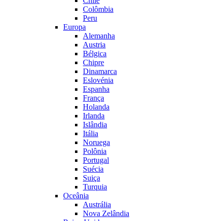
Chile
Colômbia
Peru
Europa
Alemanha
Austria
Bélgica
Chipre
Dinamarca
Eslovénia
Espanha
França
Holanda
Irlanda
Islândia
Itália
Noruega
Polônia
Portugal
Suécia
Suiça
Turquia
Oceânia
Austrália
Nova Zelândia