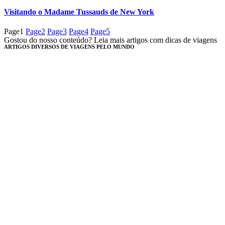
Visitando o Madame Tussauds de New York
Page
1
Page
2
Page
3
Page
4
Page
5
Gostou do nosso conteúdo? Leia mais artigos com dicas de viagens
ARTIGOS DIVERSOS DE VIAGENS PELO MUNDO​