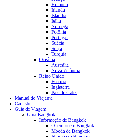
Holanda
Irlanda
Islândia
Itália
Noruega
Polônia
Portugal
Suécia
Suiça
Turquia
Oceânia
Austrália
Nova Zelândia
Reino Unido
Escócia
Inglaterra
País de Gales
Manual do Viajante
Cadastre
Guia de Viagem
Guia Bangkok
Informação de Bangkok
O tempo em Bangkok
Moeda de Bangkok
Idioma em Bangkok