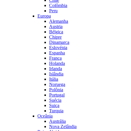
Chile
Colômbia
Peru
Europa
Alemanha
Austria
Bélgica
Chipre
Dinamarca
Eslovénia
Espanha
França
Holanda
Irlanda
Islândia
Itália
Noruega
Polônia
Portugal
Suécia
Suiça
Turquia
Oceânia
Austrália
Nova Zelândia