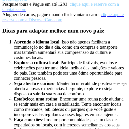
Pesquise tours e Pague em até 12X!:
clique aqui e reserve com a
Civitatis.com
Aluguer de carros, pague quando for levantar o carro:
clique aqui e
reserve com a DiscoverCars.com
Dicas para adaptar melhor num novo país:
Aprenda o idioma local
: Isso não apenas facilitará a
comunicação no dia a dia, como em compras e transporte,
mas também aumentará sua compreensão da cultura e
costumes locais.
Explore a cultura local
: Participe de festivais, eventos e
celebrações para ter uma ideia melhor das tradições e valores
do país. Isso também pode ser uma ótima oportunidade para
conhecer pessoas.
Seja aberto e curioso
: Mantenha uma atitude positiva e esteja
aberto a novas experiências. Pergunte, explore e esteja
disposto a sair da sua zona de conforto.
Estabeleça uma rotina
: Encontrar uma rotina pode ajudar a
se sentir mais em casa e estabilizado. Tente encontrar locais
como mercados, bibliotecas ou parques que você goste e
incorpore visitas regulares a esses lugares em sua agenda.
Faça conexões
: Procure por comunidades, sejam elas de
expatriados ou locais, com interesses semelhantes aos seus.