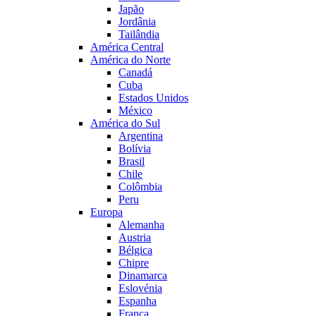
Japão
Jordânia
Tailândia
América Central
América do Norte
Canadá
Cuba
Estados Unidos
México
América do Sul
Argentina
Bolívia
Brasil
Chile
Colômbia
Peru
Europa
Alemanha
Austria
Bélgica
Chipre
Dinamarca
Eslovénia
Espanha
França