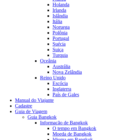
Holanda
Irlanda
Islândia
Itália
Noruega
Polônia
Portugal
Suécia
Suiça
Turquia
Oceânia
Austrália
Nova Zelândia
Reino Unido
Escócia
Inglaterra
País de Gales
Manual do Viajante
Cadastre
Guia de Viagem
Guia Bangkok
Informação de Bangkok
O tempo em Bangkok
Moeda de Bangkok
Idioma em Bangkok