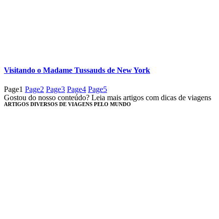
Visitando o Madame Tussauds de New York
Page
1
Page
2
Page
3
Page
4
Page
5
Gostou do nosso conteúdo? Leia mais artigos com dicas de viagens
ARTIGOS DIVERSOS DE VIAGENS PELO MUNDO​