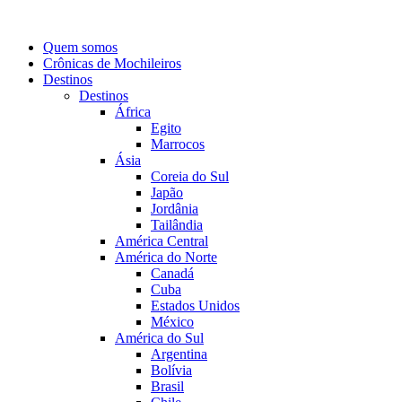
Quem somos
Crônicas de Mochileiros
Destinos
Destinos
África
Egito
Marrocos
Ásia
Coreia do Sul
Japão
Jordânia
Tailândia
América Central
América do Norte
Canadá
Cuba
Estados Unidos
México
América do Sul
Argentina
Bolívia
Brasil