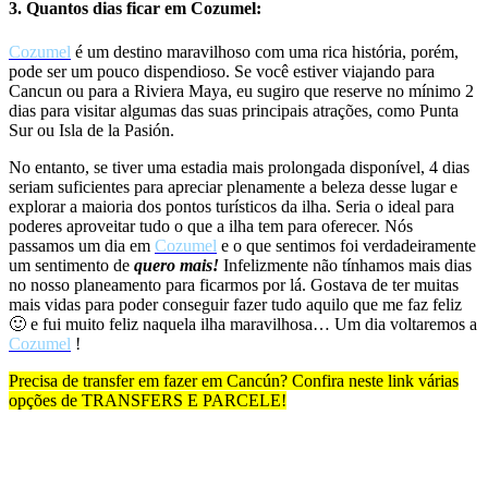
3. Quantos dias ficar em Cozumel:
Cozumel
é um destino maravilhoso com uma rica história, porém,
pode ser um pouco dispendioso. Se você estiver viajando para
Cancun ou para a Riviera Maya, eu sugiro que reserve no mínimo 2
dias para visitar algumas das suas principais atrações, como Punta
Sur ou Isla de la Pasión.
No entanto, se tiver uma estadia mais prolongada disponível, 4 dias
seriam suficientes para apreciar plenamente a beleza desse lugar e
explorar a maioria dos pontos turísticos da ilha. Seria o ideal para
poderes aproveitar tudo o que a ilha tem para oferecer. Nós
passamos um dia em
Cozumel
e o que sentimos foi verdadeiramente
um sentimento de
quero mais!
Infelizmente não tínhamos mais dias
no nosso planeamento para ficarmos por lá. Gostava de ter muitas
mais vidas para poder conseguir fazer tudo aquilo que me faz feliz
🙂 e fui muito feliz naquela ilha maravilhosa… Um dia voltaremos a
Cozumel
!
Precisa de transfer em fazer em Cancún? Confira neste link várias
opções de TRANSFERS E PARCELE!