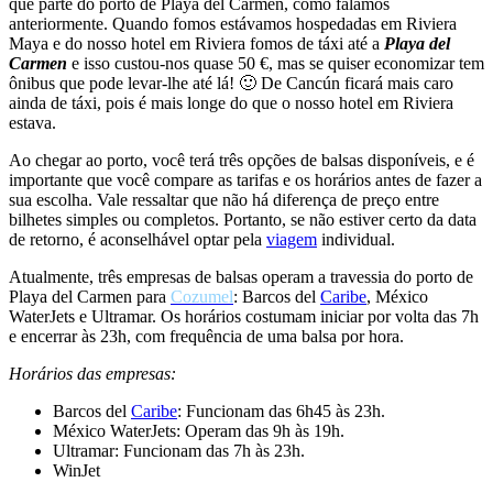
que parte do porto de Playa del Carmen, como falamos
anteriormente. Quando fomos estávamos hospedadas em Riviera
Maya e do nosso hotel em Riviera fomos de táxi até a
Playa del
Carmen
e isso custou-nos quase 50 €, mas se quiser economizar tem
ônibus que pode levar-lhe até lá! 🙂 De Cancún ficará mais caro
ainda de táxi, pois é mais longe do que o nosso hotel em Riviera
estava.
Ao chegar ao porto, você terá três opções de balsas disponíveis, e é
importante que você compare as tarifas e os horários antes de fazer a
sua escolha. Vale ressaltar que não há diferença de preço entre
bilhetes simples ou completos. Portanto, se não estiver certo da data
de retorno, é aconselhável optar pela
viagem
individual.
Atualmente, três empresas de balsas operam a travessia do porto de
Playa del Carmen para
Cozumel
: Barcos del
Caribe
, México
WaterJets e Ultramar. Os horários costumam iniciar por volta das 7h
e encerrar às 23h, com frequência de uma balsa por hora.
Horários das empresas:
Barcos del
Caribe
: Funcionam das 6h45 às 23h.
México WaterJets: Operam das 9h às 19h.
Ultramar: Funcionam das 7h às 23h.
WinJet