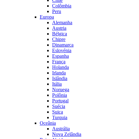
Chile
Colômbia
Peru
Europa
Alemanha
Austria
Bélgica
Chipre
Dinamarca
Eslovénia
Espanha
França
Holanda
Irlanda
Islândia
Itália
Noruega
Polônia
Portugal
Suécia
Suiça
Turquia
Oceânia
Austrália
Nova Zelândia