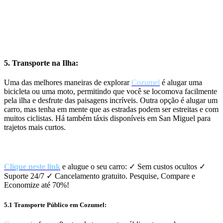
5. Transporte na Ilha:
Uma das melhores maneiras de explorar
Cozumel
é alugar uma
bicicleta ou uma moto, permitindo que você se locomova facilmente
pela ilha e desfrute das paisagens incríveis. Outra opção é alugar um
carro, mas tenha em mente que as estradas podem ser estreitas e com
muitos ciclistas. Há também táxis disponíveis em San Miguel para
trajetos mais curtos.
Aluguer de carros – Pesquise, Compare e Economize até 70%!
Clique neste link
e alugue o seu carro: ✓ Sem custos ocultos ✓
Suporte 24/7 ✓ Cancelamento gratuito. Pesquise, Compare e
Economize até 70%!
5.1 Transporte Público em Cozumel: