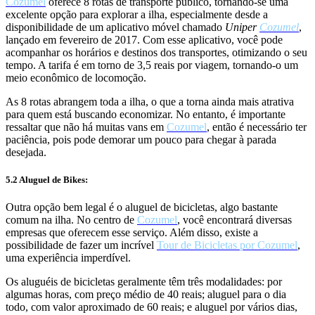
Cozumel
oferece 8 rotas de transporte público, tornando-se uma
excelente opção para explorar a ilha, especialmente desde a
disponibilidade de um aplicativo móvel chamado
Uniper
Cozumel
,
lançado em fevereiro de 2017. Com esse aplicativo, você pode
acompanhar os horários e destinos dos transportes, otimizando o seu
tempo. A tarifa é em torno de 3,5 reais por viagem, tornando-o um
meio econômico de locomoção.
As 8 rotas abrangem toda a ilha, o que a torna ainda mais atrativa
para quem está buscando economizar. No entanto, é importante
ressaltar que não há muitas vans em
Cozumel
, então é necessário ter
paciência, pois pode demorar um pouco para chegar à parada
desejada.
5.2 Aluguel de Bikes:
Outra opção bem legal é o aluguel de bicicletas, algo bastante
comum na ilha. No centro de
Cozumel
, você encontrará diversas
empresas que oferecem esse serviço. Além disso, existe a
possibilidade de fazer um incrível
Tour de Bicicletas por Cozumel
,
uma experiência imperdível.
Os aluguéis de bicicletas geralmente têm três modalidades: por
algumas horas, com preço médio de 40 reais; aluguel para o dia
todo, com valor aproximado de 60 reais; e aluguel por vários dias,