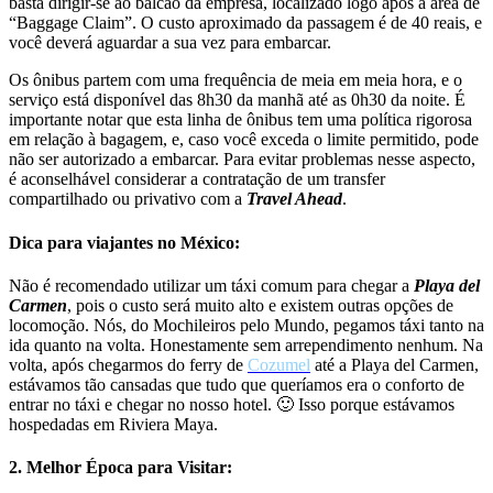
basta dirigir-se ao balcão da empresa, localizado logo após a área de
“Baggage Claim”. O custo aproximado da passagem é de 40 reais, e
você deverá aguardar a sua vez para embarcar.
Os ônibus partem com uma frequência de meia em meia hora, e o
serviço está disponível das 8h30 da manhã até as 0h30 da noite. É
importante notar que esta linha de ônibus tem uma política rigorosa
em relação à bagagem, e, caso você exceda o limite permitido, pode
não ser autorizado a embarcar. Para evitar problemas nesse aspecto,
é aconselhável considerar a contratação de um transfer
compartilhado ou privativo com a
Travel Ahead
.
Dica para viajantes no México:
Não é recomendado utilizar um táxi comum para chegar a
Playa del
Carmen
, pois o custo será muito alto e existem outras opções de
locomoção. Nós, do Mochileiros pelo Mundo, pegamos táxi tanto na
ida quanto na volta. Honestamente sem arrependimento nenhum. Na
volta, após chegarmos do ferry de
Cozumel
até a Playa del Carmen,
estávamos tão cansadas que tudo que queríamos era o conforto de
entrar no táxi e chegar no nosso hotel. 🙂 Isso porque estávamos
hospedadas em Riviera Maya.
2. Melhor Época para Visitar: