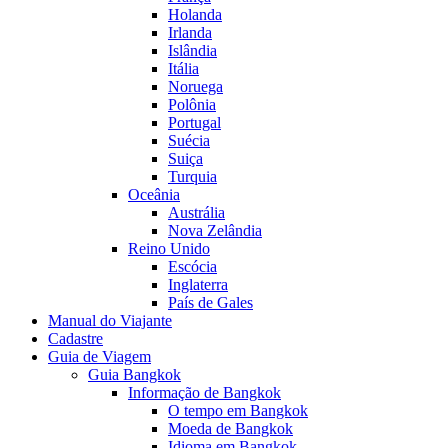
Holanda
Irlanda
Islândia
Itália
Noruega
Polônia
Portugal
Suécia
Suiça
Turquia
Oceânia
Austrália
Nova Zelândia
Reino Unido
Escócia
Inglaterra
País de Gales
Manual do Viajante
Cadastre
Guia de Viagem
Guia Bangkok
Informação de Bangkok
O tempo em Bangkok
Moeda de Bangkok
Idioma em Bangkok