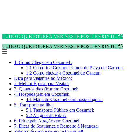
TUDO O QUE PODERÁ VER NESTE POST. ENJOY IT! 🙂
TUDO O QUE PODERÁ VER NESTE POST. ENJOY IT! 🙂
1. Como Chegar em Cozumel :
1.1 Como ir a Cozumel saindo de Playa del Carmen:
1.2 Como chegar a Cozumel de Cancun:
Dica para viajantes no México:
2. Melhor Época para Visitar:
3. Quantos dias ficar em Cozumel:
4. Hospedagem em Cozumel:
4.1 Mapa de Cozumel com hospedagens:
5. Transporte na Ilha:
5.1 Transporte Público em Cozumel:
5.2 Aluguel de Bikes:
6. Principais Atrações em Cozumel:
7. Dicas de Segurança e Respeito à Natureza:
Vale muitíssimo a pena ir a Cozumel!