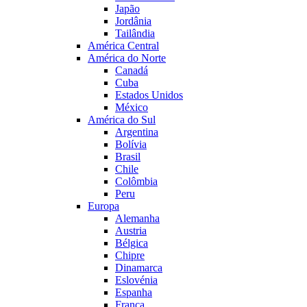
Japão
Jordânia
Tailândia
América Central
América do Norte
Canadá
Cuba
Estados Unidos
México
América do Sul
Argentina
Bolívia
Brasil
Chile
Colômbia
Peru
Europa
Alemanha
Austria
Bélgica
Chipre
Dinamarca
Eslovénia
Espanha
França