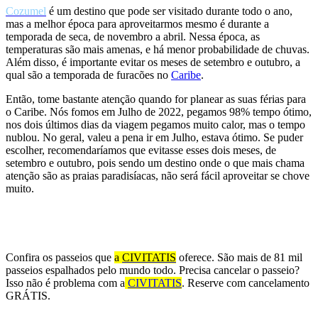
Cozumel
é um destino que pode ser visitado durante todo o ano,
mas a melhor época para aproveitarmos mesmo é durante a
temporada de seca, de novembro a abril. Nessa época, as
temperaturas são mais amenas, e há menor probabilidade de chuvas.
Além disso, é importante evitar os meses de setembro e outubro, a
qual são a temporada de furacões no
Caribe
.
Então, tome bastante atenção quando for planear as suas férias para
o Caribe. Nós fomos em Julho de 2022, pegamos 98% tempo ótimo,
nos dois últimos dias da viagem pegamos muito calor, mas o tempo
nublou. No geral, valeu a pena ir em Julho, estava ótimo. Se puder
escolher, recomendaríamos que evitasse esses dois meses, de
setembro e outubro, pois sendo um destino onde o que mais chama
atenção são as praias paradisíacas, não será fácil aproveitar se chove
muito.
Já pensou em poder parcelar os passeios em até 12X e poder
sair viajando mundo afora?
Confira os passeios que
a
CIVITATIS
oferece. São mais de 81 mil
passeios espalhados pelo mundo todo. Precisa cancelar o passeio?
Isso não é problema com a
CIVITATIS
. Reserve com cancelamento
GRÁTIS.