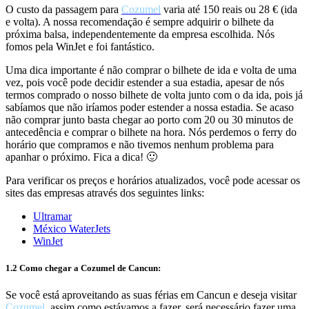
O custo da passagem para
Cozumel
varia até 150 reais ou 28 € (ida
e volta). A nossa recomendação é sempre adquirir o bilhete da
próxima balsa, independentemente da empresa escolhida. Nós
fomos pela WinJet e foi fantástico.
Uma dica importante é não comprar o bilhete de ida e volta de uma
vez, pois você pode decidir estender a sua estadia, apesar de nós
termos comprado o nosso bilhete de volta junto com o da ida, pois já
sabíamos que não iríamos poder estender a nossa estadia. Se acaso
não comprar junto basta chegar ao porto com 20 ou 30 minutos de
antecedência e comprar o bilhete na hora. Nós perdemos o ferry do
horário que compramos e não tivemos nenhum problema para
apanhar o próximo. Fica a dica! 🙂
Para verificar os preços e horários atualizados, você pode acessar os
sites das empresas através dos seguintes links:
Ultramar
México WaterJets
WinJet
1.2 Como chegar a Cozumel de Cancun:
Se você está aproveitando as suas férias em Cancun e deseja visitar
Cozumel
, assim como estávamos a fazer, será necessário fazer uma