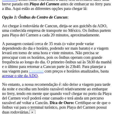
breve parada em
Playa del Carmen
antes de embarcar no ferry para
a ilha. Aqui estão as diferentes opções para chegar lá:
Opção 1: Ônibus do Centro de Cancun
:
Ao chegar à rodoviária de Cancun, dirija-se aos guichês da ADO,
uma conhecida empresa de transporte no México. Os ônibus partem
para Playa del Carmen a cada 20 minutos, aproximadamente.
A passagem custará cerca de 35 reais (o valor pode variar
dependendo do dia e horário, podendo ser mais barato) e a viagem
levará em torno de uma hora e vinte minutos. Não precisa se
preocupar com os horários, pois os ônibus operam com grande
frequência ao longo do dia. O primeiro ônibus sai às 5h30 da manhã
e o último para retornar a Cancun parte às 23h40. Para planejar a
sua viagem para
Cozumel
com preços e horários atualizados, basta
acessar o site da ADO
.
No entanto, a nossa recomendação é: não deixe a viagem para tarde
da noite e escolha um horário razoável relativamente ao embarque
no ferry, tendo em mente que quando você chegar no porto da Playa
del Carmen você poderá estar cansado e terá ainda um percurso
razoável até voltar a Cancún.
Dica de Ouro:
Certifique-se de que o
ônibus vai para o terminal turístico, pois Playa del Carmen possui
duas rodoviárias.
×