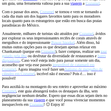
um guia, uma ferramenta valiosa para a sua
viagem
a
Cozumel
.
Com o passar dos anos,
Cozumel
se tornou e vem se tornando a
cada dia mais um dos lugares favoritos tanto para os moradores
locais quanto para os estrangeiros que estão em busca das praias
paradisíacas do México.
Anualmente, milhares de turistas são atraídos por
Cozumel
, ávidos
por explorar os seus impressionantes recifes de corais através de
mergulhos e do impressionante
Power Snorkel
. Além disso, há
muitas outras opções para os que desejam apenas relaxar em
Chankanaab (parque em
Cozumel
), fazer compras, realizar um
tour
guiado pela ilha
ou desfrutar da diversidade de restaurantes e
bares
disponíveis
. Caso você esteja indo para passar somente um dia,
aconselho que veja esse passeio
imperdível de catamarã em
Cozumel
. Agora imagina você fazer um
batismo de mergulho de
cilindro em Cozumel
, incrível não é mesmo? Pois é… isso é
possível!
Para auxiliá-lo na montagem do seu roteiro e aproveitar ao máximo
Cozumel
, este guia abrangerá todos os destaques da ilha, sem
negligenciar nenhum detalhe. Espero que essas dicas sejam úteis no
planeamento da sua
viagem
e que você possa vivenciar momentos
inesquecíveis em
Cozumel
! 🙂 Enjoy it!