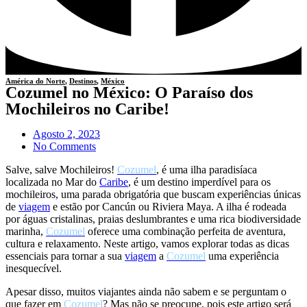
América do Norte
,
Destinos
,
México
Cozumel no México: O Paraíso dos
Mochileiros no Caribe!
Agosto 2, 2023
No Comments
Salve, salve Mochileiros!
Cozumel
, é uma ilha paradisíaca
localizada no Mar do
Caribe
, é um destino imperdível para os
mochileiros, uma parada obrigatória que buscam experiências únicas
de
viagem
e estão por Cancún ou Riviera Maya. A ilha é rodeada
por águas cristalinas, praias deslumbrantes e uma rica biodiversidade
marinha,
Cozumel
oferece uma combinação perfeita de aventura,
cultura e relaxamento. Neste artigo, vamos explorar todas as dicas
essenciais para tornar a sua
viagem
a
Cozumel
uma experiência
inesquecível.
Apesar disso, muitos viajantes ainda não sabem e se perguntam o
que fazer em
Cozumel
? Mas não se preocupe, pois este artigo será