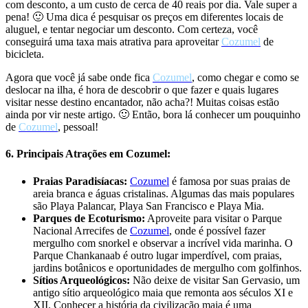
com desconto, a um custo de cerca de 40 reais por dia. Vale super a
pena! 🙂 Uma dica é pesquisar os preços em diferentes locais de
aluguel, e tentar negociar um desconto. Com certeza, você
conseguirá uma taxa mais atrativa para aproveitar
Cozumel
de
bicicleta.
Agora que você já sabe onde fica
Cozumel
, como chegar e como se
deslocar na ilha, é hora de descobrir o que fazer e quais lugares
visitar nesse destino encantador, não acha?! Muitas coisas estão
ainda por vir neste artigo. 🙂 Então, bora lá conhecer um pouquinho
de
Cozumel
, pessoal!
6. Principais Atrações em Cozumel:
Praias Paradisíacas:
Cozumel
é famosa por suas praias de
areia branca e águas cristalinas. Algumas das mais populares
são Playa Palancar, Playa San Francisco e Playa Mia.
Parques de Ecoturismo:
Aproveite para visitar o Parque
Nacional Arrecifes de
Cozumel
, onde é possível fazer
mergulho com snorkel e observar a incrível vida marinha. O
Parque Chankanaab é outro lugar imperdível, com praias,
jardins botânicos e oportunidades de mergulho com golfinhos.
Sítios Arqueológicos:
Não deixe de visitar San Gervasio, um
antigo sítio arqueológico maia que remonta aos séculos XI e
XII. Conhecer a história da civilização maia é uma