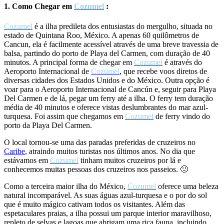
1. Como Chegar em
Cozumel
:
Cozumel
é a ilha predileta dos entusiastas do mergulho, situada no
estado de Quintana Roo, México. A apenas 60 quilômetros de
Cancun, ela é facilmente acessível através de uma breve travessia de
balsa, partindo do porto de Playa del Carmen, com duração de 40
minutos. A principal forma de chegar em
Cozumel
é através do
Aeroporto Internacional de
Cozumel
, que recebe voos diretos de
diversas cidades dos Estados Unidos e do México. Outra opção é
voar para o Aeroporto Internacional de Cancún e, seguir para Playa
Del Carmen e de lá, pegar um ferry até a ilha. O ferry tem duração
média de 40 minutos e oferece vistas deslumbrantes do mar azul-
turquesa. Foi assim que chegamos em
Cozumel
de ferry vindo do
porto da Playa Del Carmen.
O local tornou-se uma das paradas preferidas de cruzeiros no
Caribe
, atraindo muitos turistas nos últimos anos. No dia que
estávamos em
Cozumel
tinham muitos cruzeiros por lá e
conhecemos muitas pessoas dos cruzeiros nos passeios. 🙂
Como a terceira maior ilha do México,
Cozumel
oferece uma beleza
natural incomparável. As suas águas azul-turquesa e o por do sol
que é muito mágico cativam todos os visitantes. Além das
espetaculares praias, a ilha possui um parque interior maravilhoso,
repleto de selvas e lagoas que abrigam uma rica fauna, incluindo