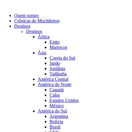
Quem somos
Crônicas de Mochileiros
Destinos
Destinos
África
Egito
Marrocos
Ásia
Coreia do Sul
Japão
Jordânia
Tailândia
América Central
América do Norte
Canadá
Cuba
Estados Unidos
México
América do Sul
Argentina
Bolívia
Brasil