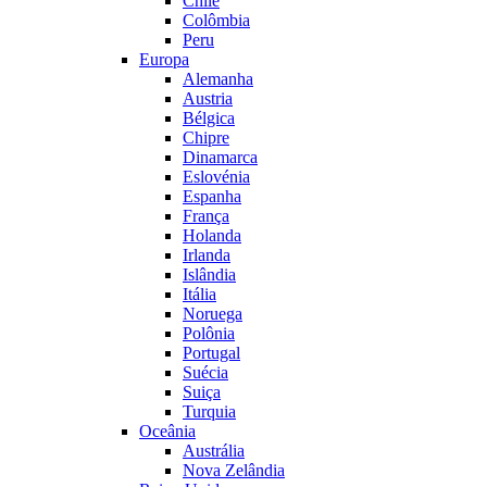
Chile
Colômbia
Peru
Europa
Alemanha
Austria
Bélgica
Chipre
Dinamarca
Eslovénia
Espanha
França
Holanda
Irlanda
Islândia
Itália
Noruega
Polônia
Portugal
Suécia
Suiça
Turquia
Oceânia
Austrália
Nova Zelândia