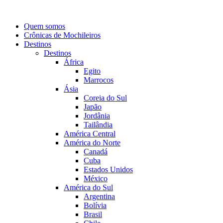
Quem somos
Crônicas de Mochileiros
Destinos
Destinos
África
Egito
Marrocos
Ásia
Coreia do Sul
Japão
Jordânia
Tailândia
América Central
América do Norte
Canadá
Cuba
Estados Unidos
México
América do Sul
Argentina
Bolívia
Brasil