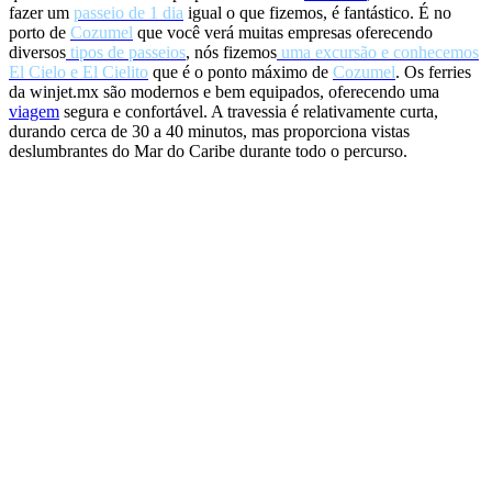
fazer um
passeio de 1 dia
igual o que fizemos, é fantástico. É no
porto de
Cozumel
que você verá muitas empresas oferecendo
diversos
tipos de passeios
, nós fizemos
uma excursão e conhecemos
El Cielo e El Cielito
que é o ponto máximo de
Cozumel
. Os ferries
da winjet.mx são modernos e bem equipados, oferecendo uma
viagem
segura e confortável. A travessia é relativamente curta,
durando cerca de 30 a 40 minutos, mas proporciona vistas
deslumbrantes do Mar do Caribe durante todo o percurso.