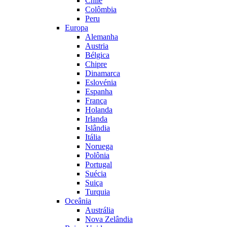
Chile
Colômbia
Peru
Europa
Alemanha
Austria
Bélgica
Chipre
Dinamarca
Eslovénia
Espanha
França
Holanda
Irlanda
Islândia
Itália
Noruega
Polônia
Portugal
Suécia
Suiça
Turquia
Oceânia
Austrália
Nova Zelândia