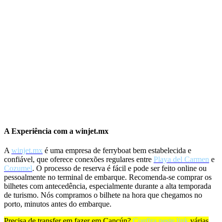
A Experiência com a winjet.mx
A
winjet.mx
é uma empresa de ferryboat bem estabelecida e
confiável, que oferece conexões regulares entre
Playa del Carmen
e
Cozumel
. O processo de reserva é fácil e pode ser feito online ou
pessoalmente no terminal de embarque. Recomenda-se comprar os
bilhetes com antecedência, especialmente durante a alta temporada
de turismo. Nós compramos o bilhete na hora que chegamos no
porto, minutos antes do embarque.
Precisa de transfer em fazer em Cancún?
Confira neste link
várias