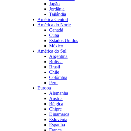
Japão
Jordânia
Tailândia
América Central
América do Norte
Canadá
Cuba
Estados Unidos
México
América do Sul
Argentina
Bolívia
Brasil
Chile
Colômbia
Peru
Europa
Alemanha
Austria
Bélgica
Chipre
Dinamarca
Eslovénia
Espanha
França