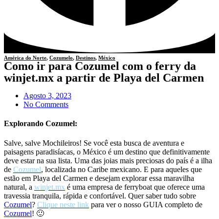
América do Norte
,
Cozumelo
,
Destinos
,
México
Como ir para Cozumel com o ferry da
winjet.mx a partir de Playa del Carmen
Agosto 3, 2023
No Comments
Explorando Cozumel:
Salve, salve Mochileiros! Se você esta busca de aventura e
paisagens paradisíacas, o México é um destino que definitivamente
deve estar na sua lista. Uma das joias mais preciosas do país é a ilha
de
Cozumel
, localizada no Caribe mexicano. E para aqueles que
estão em Playa del Carmen e desejam explorar essa maravilha
natural, a
winjet.mx
é uma empresa de ferryboat que oferece uma
travessia tranquila, rápida e confortável. Quer saber tudo sobre
Cozumel
?
Clique neste link
para ver o nosso GUIA completo de
Cozumel
! 🙂