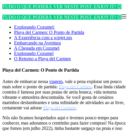
TUDO O QUE PODERÁ VER NESTE POST. ENJOY IT! 🙂
TUDO O QUE PODERÁ VER NESTE POST. ENJOY IT! 🙂
Explorando Cozumel:
Playa del Carmen: O Ponto de Partida
A Experiência com a winjet.mx
Embarcando na Aventura
A Chegada em Cozumel
Explorando Cozumel
O Retorno a Playa del Carmen
Playa del Carmen: O Ponto de Partida
Antes de embarcar nessa
viagem
, vale a pena explorar um pouco
mais sobre o ponto de partida:
Playa del Carmen
. Essa linda cidade
costeira é famosa por suas praias de areia branca, vida noturna
vibrante e atmosfera descontraída. Se você gosta de cenários
marinhos deslumbrantes e uma infinidade de atividades ao ar livre,
certamente vai adorar
Playa del Carmen
.
Nós não ficamos hospedados aqui e tivemos pouco tempo para
conhecer, mas adoramos o centrinho para fazer compras! Na época
que fomos (em julho 2022), tinha bastante sargaço na praia e isso