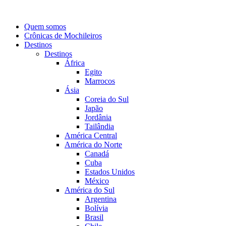
Quem somos
Crônicas de Mochileiros
Destinos
Destinos
África
Egito
Marrocos
Ásia
Coreia do Sul
Japão
Jordânia
Tailândia
América Central
América do Norte
Canadá
Cuba
Estados Unidos
México
América do Sul
Argentina
Bolívia
Brasil