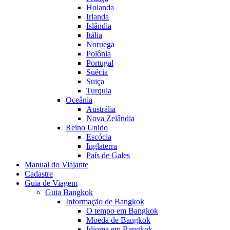
Holanda
Irlanda
Islândia
Itália
Noruega
Polônia
Portugal
Suécia
Suiça
Turquia
Oceânia
Austrália
Nova Zelândia
Reino Unido
Escócia
Inglaterra
País de Gales
Manual do Viajante
Cadastre
Guia de Viagem
Guia Bangkok
Informação de Bangkok
O tempo em Bangkok
Moeda de Bangkok
Idioma em Bangkok