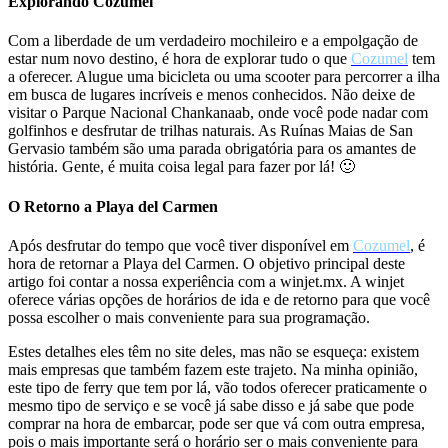
Explorando Cozumel
Com a liberdade de um verdadeiro mochileiro e a empolgação de
estar num novo destino, é hora de explorar tudo o que
Cozumel
tem
a oferecer. Alugue uma bicicleta ou uma scooter para percorrer a ilha
em busca de lugares incríveis e menos conhecidos. Não deixe de
visitar o Parque Nacional Chankanaab, onde você pode nadar com
golfinhos e desfrutar de trilhas naturais. As Ruínas Maias de San
Gervasio também são uma parada obrigatória para os amantes de
história. Gente, é muita coisa legal para fazer por lá! 🙂
O Retorno a Playa del Carmen
Após desfrutar do tempo que você tiver disponível em
Cozumel
, é
hora de retornar a Playa del Carmen. O objetivo principal deste
artigo foi contar a nossa experiência com a winjet.mx. A winjet
oferece várias opções de horários de ida e de retorno para que você
possa escolher o mais conveniente para sua programação.
Estes detalhes eles têm no site deles, mas não se esqueça: existem
mais empresas que também fazem este trajeto. Na minha opinião,
este tipo de ferry que tem por lá, vão todos oferecer praticamente o
mesmo tipo de serviço e se você já sabe disso e já sabe que pode
comprar na hora de embarcar, pode ser que vá com outra empresa,
pois o mais importante será o horário ser o mais conveniente para