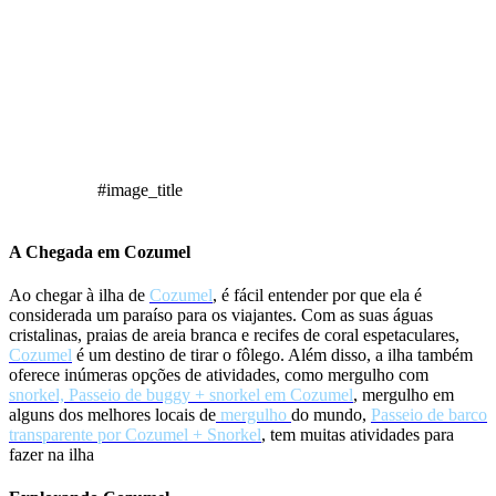
#image_title
A Chegada em Cozumel
Ao chegar à ilha de
Cozumel
, é fácil entender por que ela é
considerada um paraíso para os viajantes. Com as suas águas
cristalinas, praias de areia branca e recifes de coral espetaculares,
Cozumel
é um destino de tirar o fôlego. Além disso, a ilha também
oferece inúmeras opções de atividades, como mergulho com
snorkel, Passeio de buggy + snorkel em Cozumel
, mergulho em
alguns dos melhores locais de
mergulho
do mundo,
Passeio de barco
transparente por Cozumel + Snorkel
, tem muitas atividades para
fazer na ilha