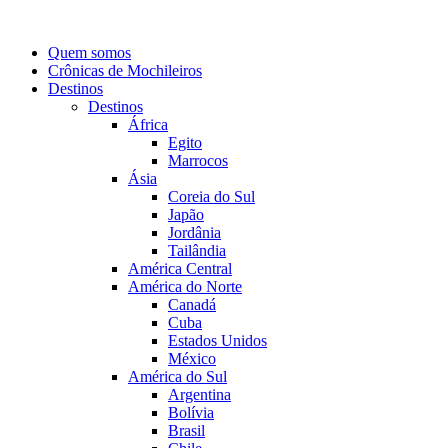
Quem somos
Crônicas de Mochileiros
Destinos
Destinos
África
Egito
Marrocos
Ásia
Coreia do Sul
Japão
Jordânia
Tailândia
América Central
América do Norte
Canadá
Cuba
Estados Unidos
México
América do Sul
Argentina
Bolívia
Brasil