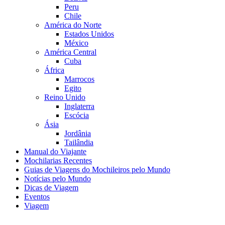
Peru
Chile
América do Norte
Estados Unidos
México
América Central
Cuba
África
Marrocos
Egito
Reino Unido
Inglaterra
Escócia
Ásia
Jordânia
Tailândia
Manual do Viajante
Mochilarias Recentes
Guias de Viagens do Mochileiros pelo Mundo
Notícias pelo Mundo
Dicas de Viagem
Eventos
Viagem