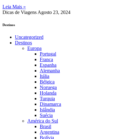
Leia Mais »
Dicas de Viagens
Agosto 23, 2024
Destinos
Uncategorized
Destinos
Europa
Portugal
França
Espanha
Alemanha
Itália
Bélgica
Noruega
Holanda
Turquia
Dinamarca
Islândia
Suécia
América do Sul
Brasil
Argentina
Bolívia