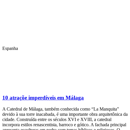
Espanha
10 atraçõe imperdíveis em Málaga
A Catedral de Málaga, também conhecida como “La Manquita”
devido à sua torre inacabada, é uma importante obra arquitetônica da
cidade. Construída entre os séculos XVI e XVIII, a catedral
incorpora estilos renascentista, barroco e gótico. A fachada principal
apresenta esculturas em pedra com temas bíblicos e religiosos. O