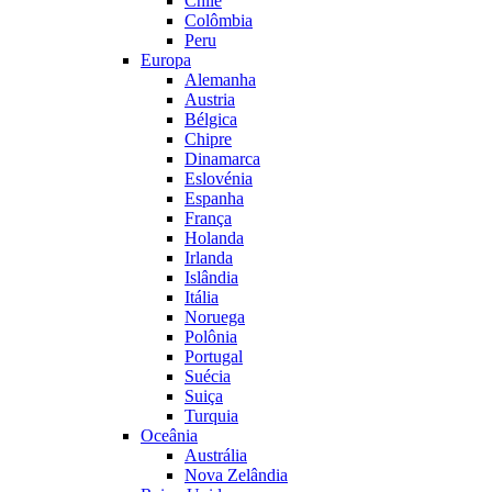
Chile
Colômbia
Peru
Europa
Alemanha
Austria
Bélgica
Chipre
Dinamarca
Eslovénia
Espanha
França
Holanda
Irlanda
Islândia
Itália
Noruega
Polônia
Portugal
Suécia
Suiça
Turquia
Oceânia
Austrália
Nova Zelândia