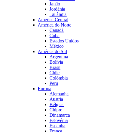
Japão
Jordânia
Tailândia
América Central
América do Norte
Canadá
Cuba
Estados Unidos
México
América do Sul
Argentina
Bolívia
Brasil
Chile
Colômbia
Peru
Europa
Alemanha
Austria
Bélgica
Chipre
Dinamarca
Eslovénia
Espanha
França