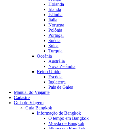
Holanda
Irlanda
Islândia
Itália
Noruega
Polônia
Portugal
Suécia
Suiça
Turquia
Oceânia
Austrália
Nova Zelândia
Reino Unido
Escócia
Inglaterra
País de Gales
Manual do Viajante
Cadastre
Guia de Viagem
Guia Bangkok
Informação de Bangkok
O tempo em Bangkok
Moeda de Bangkok
Idioma em Bangkok