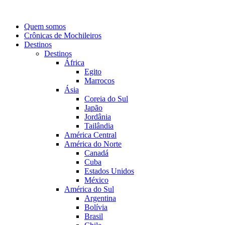
Quem somos
Crônicas de Mochileiros
Destinos
Destinos
África
Egito
Marrocos
Ásia
Coreia do Sul
Japão
Jordânia
Tailândia
América Central
América do Norte
Canadá
Cuba
Estados Unidos
México
América do Sul
Argentina
Bolívia
Brasil