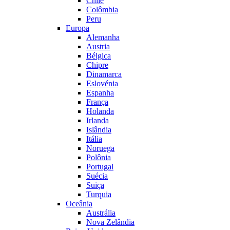
Chile
Colômbia
Peru
Europa
Alemanha
Austria
Bélgica
Chipre
Dinamarca
Eslovénia
Espanha
França
Holanda
Irlanda
Islândia
Itália
Noruega
Polônia
Portugal
Suécia
Suiça
Turquia
Oceânia
Austrália
Nova Zelândia