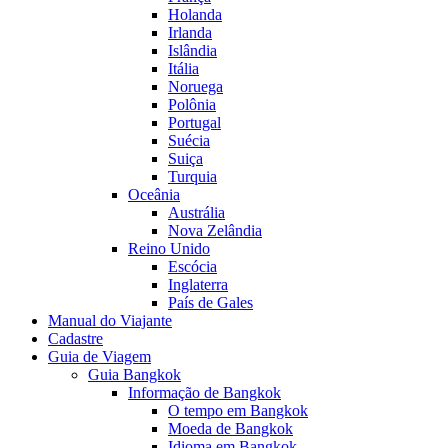
Holanda
Irlanda
Islândia
Itália
Noruega
Polônia
Portugal
Suécia
Suiça
Turquia
Oceânia
Austrália
Nova Zelândia
Reino Unido
Escócia
Inglaterra
País de Gales
Manual do Viajante
Cadastre
Guia de Viagem
Guia Bangkok
Informação de Bangkok
O tempo em Bangkok
Moeda de Bangkok
Idioma em Bangkok