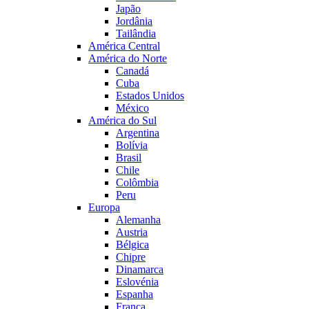
Japão
Jordânia
Tailândia
América Central
América do Norte
Canadá
Cuba
Estados Unidos
México
América do Sul
Argentina
Bolívia
Brasil
Chile
Colômbia
Peru
Europa
Alemanha
Austria
Bélgica
Chipre
Dinamarca
Eslovénia
Espanha
França