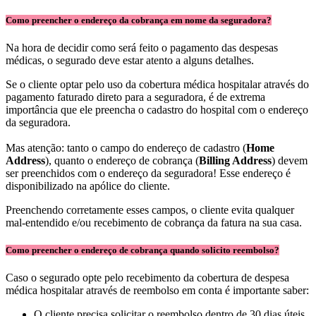
Como preencher o endereço da cobrança em nome da seguradora?
Na hora de decidir como será feito o pagamento das despesas
médicas, o segurado deve estar atento a alguns detalhes.
Se o cliente optar pelo uso da cobertura médica hospitalar através do
pagamento faturado direto para a seguradora, é de extrema
importância que ele preencha o cadastro do hospital com o endereço
da seguradora.
Mas atenção: tanto o campo do endereço de cadastro (
Home
Address
), quanto o endereço de cobrança (
Billing Address
) devem
ser preenchidos com o endereço da seguradora! Esse endereço é
disponibilizado na apólice do cliente.
Preenchendo corretamente esses campos, o cliente evita qualquer
mal-entendido e/ou recebimento de cobrança da fatura na sua casa.
Como preencher o endereço de cobrança quando solicito reembolso?
Caso o segurado opte pelo recebimento da cobertura de despesa
médica hospitalar através de reembolso em conta é importante saber:
O cliente precisa solicitar o reembolso dentro de 30 dias úteis