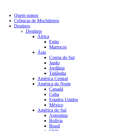
Quem somos
Crônicas de Mochileiros
Destinos
Destinos
África
Egito
Marrocos
Ásia
Coreia do Sul
Japão
Jordânia
Tailândia
América Central
América do Norte
Canadá
Cuba
Estados Unidos
México
América do Sul
Argentina
Bolívia
Brasil