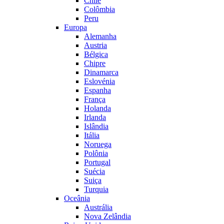
Chile
Colômbia
Peru
Europa
Alemanha
Austria
Bélgica
Chipre
Dinamarca
Eslovénia
Espanha
França
Holanda
Irlanda
Islândia
Itália
Noruega
Polônia
Portugal
Suécia
Suiça
Turquia
Oceânia
Austrália
Nova Zelândia