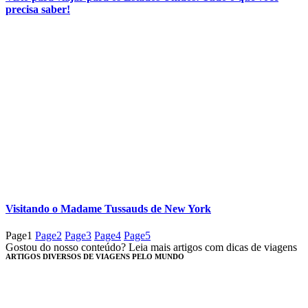
precisa saber!
Visitando o Madame Tussauds de New York
Page
1
Page
2
Page
3
Page
4
Page
5
Gostou do nosso conteúdo? Leia mais artigos com dicas de viagens
ARTIGOS DIVERSOS DE VIAGENS PELO MUNDO​