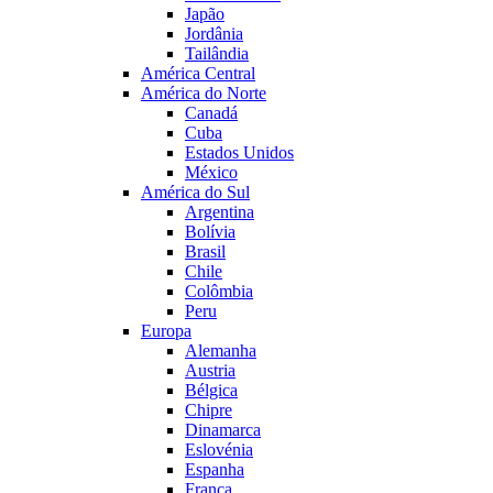
Japão
Jordânia
Tailândia
América Central
América do Norte
Canadá
Cuba
Estados Unidos
México
América do Sul
Argentina
Bolívia
Brasil
Chile
Colômbia
Peru
Europa
Alemanha
Austria
Bélgica
Chipre
Dinamarca
Eslovénia
Espanha
França