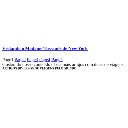
Visitando o Madame Tussauds de New York
Page
1
Page
2
Page
3
Page
4
Page
5
Gostou do nosso conteúdo? Leia mais artigos com dicas de viagens
ARTIGOS DIVERSOS DE VIAGENS PELO MUNDO​