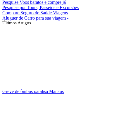
Pesquise Voos baratos e compre já
Pesquise por Tours, Passeios e Excursões
Compare Seguro de Saúde Viagens
Aluguer de Carro para sua viagem -
Últimos Artigos
Greve de ônibus paralisa Manaus