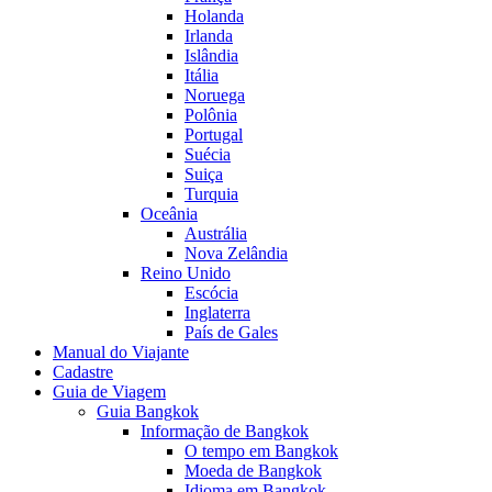
Holanda
Irlanda
Islândia
Itália
Noruega
Polônia
Portugal
Suécia
Suiça
Turquia
Oceânia
Austrália
Nova Zelândia
Reino Unido
Escócia
Inglaterra
País de Gales
Manual do Viajante
Cadastre
Guia de Viagem
Guia Bangkok
Informação de Bangkok
O tempo em Bangkok
Moeda de Bangkok
Idioma em Bangkok