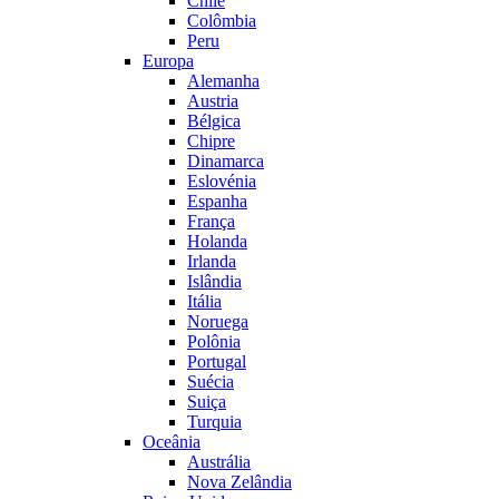
Chile
Colômbia
Peru
Europa
Alemanha
Austria
Bélgica
Chipre
Dinamarca
Eslovénia
Espanha
França
Holanda
Irlanda
Islândia
Itália
Noruega
Polônia
Portugal
Suécia
Suiça
Turquia
Oceânia
Austrália
Nova Zelândia