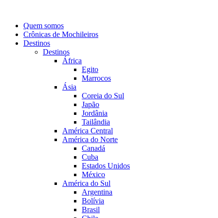
Quem somos
Crônicas de Mochileiros
Destinos
Destinos
África
Egito
Marrocos
Ásia
Coreia do Sul
Japão
Jordânia
Tailândia
América Central
América do Norte
Canadá
Cuba
Estados Unidos
México
América do Sul
Argentina
Bolívia
Brasil