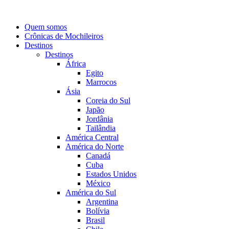
Quem somos
Crônicas de Mochileiros
Destinos
Destinos
África
Egito
Marrocos
Ásia
Coreia do Sul
Japão
Jordânia
Tailândia
América Central
América do Norte
Canadá
Cuba
Estados Unidos
México
América do Sul
Argentina
Bolívia
Brasil