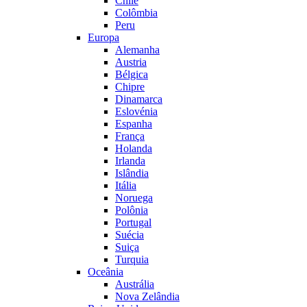
Chile
Colômbia
Peru
Europa
Alemanha
Austria
Bélgica
Chipre
Dinamarca
Eslovénia
Espanha
França
Holanda
Irlanda
Islândia
Itália
Noruega
Polônia
Portugal
Suécia
Suiça
Turquia
Oceânia
Austrália
Nova Zelândia