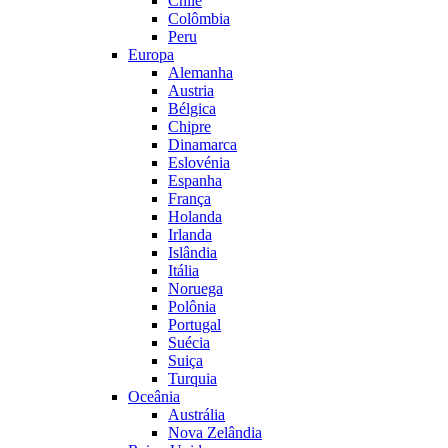
Chile
Colômbia
Peru
Europa
Alemanha
Austria
Bélgica
Chipre
Dinamarca
Eslovénia
Espanha
França
Holanda
Irlanda
Islândia
Itália
Noruega
Polônia
Portugal
Suécia
Suiça
Turquia
Oceânia
Austrália
Nova Zelândia