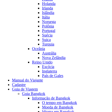
Holanda
Irlanda
Islândia
Itália
Noruega
Polônia
Portugal
Suécia
Suiça
Turquia
Oceânia
Austrália
Nova Zelândia
Reino Unido
Escócia
Inglaterra
País de Gales
Manual do Viajante
Cadastre
Guia de Viagem
Guia Bangkok
Informação de Bangkok
O tempo em Bangkok
Moeda de Bangkok
Idioma em Bangkok