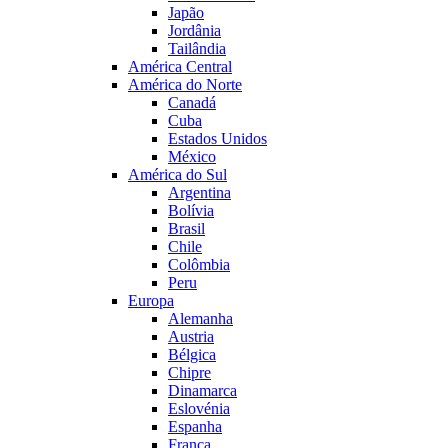
Japão
Jordânia
Tailândia
América Central
América do Norte
Canadá
Cuba
Estados Unidos
México
América do Sul
Argentina
Bolívia
Brasil
Chile
Colômbia
Peru
Europa
Alemanha
Austria
Bélgica
Chipre
Dinamarca
Eslovénia
Espanha
França