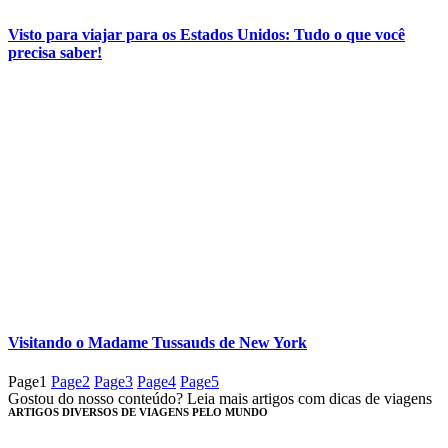
Visto para viajar para os Estados Unidos: Tudo o que você
precisa saber!
Visitando o Madame Tussauds de New York
Page
1
Page
2
Page
3
Page
4
Page
5
Gostou do nosso conteúdo? Leia mais artigos com dicas de viagens
ARTIGOS DIVERSOS DE VIAGENS PELO MUNDO​