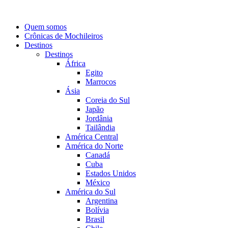
Quem somos
Crônicas de Mochileiros
Destinos
Destinos
África
Egito
Marrocos
Ásia
Coreia do Sul
Japão
Jordânia
Tailândia
América Central
América do Norte
Canadá
Cuba
Estados Unidos
México
América do Sul
Argentina
Bolívia
Brasil