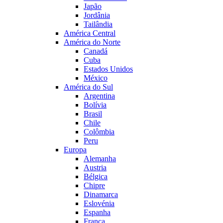
Japão
Jordânia
Tailândia
América Central
América do Norte
Canadá
Cuba
Estados Unidos
México
América do Sul
Argentina
Bolívia
Brasil
Chile
Colômbia
Peru
Europa
Alemanha
Austria
Bélgica
Chipre
Dinamarca
Eslovénia
Espanha
França