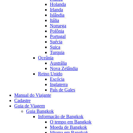
Holanda
Irlanda
Islândia
Itália
Noruega
Polônia
Portugal
Suécia
Suiça
Turquia
Oceânia
Austrália
Nova Zelândia
Reino Unido
Escócia
Inglaterra
País de Gales
Manual do Viajante
Cadastre
Guia de Viagem
Guia Bangkok
Informação de Bangkok
O tempo em Bangkok
Moeda de Bangkok
Idioma em Bangkok