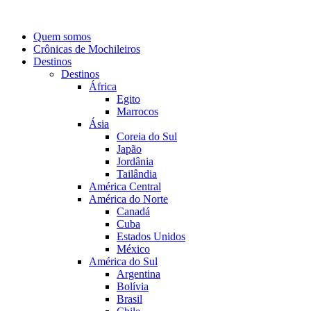
Quem somos
Crônicas de Mochileiros
Destinos
Destinos
África
Egito
Marrocos
Ásia
Coreia do Sul
Japão
Jordânia
Tailândia
América Central
América do Norte
Canadá
Cuba
Estados Unidos
México
América do Sul
Argentina
Bolívia
Brasil