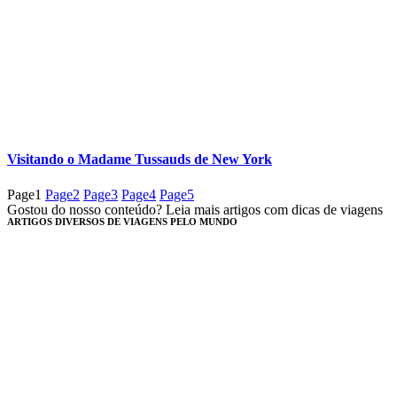
Visitando o Madame Tussauds de New York
Page
1
Page
2
Page
3
Page
4
Page
5
Gostou do nosso conteúdo? Leia mais artigos com dicas de viagens
ARTIGOS DIVERSOS DE VIAGENS PELO MUNDO​