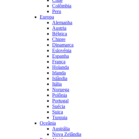
Chile
Colômbia
Peru
Europa
Alemanha
Austria
Bélgica
Chipre
Dinamarca
Eslovénia
Espanha
França
Holanda
Irlanda
Islândia
Itália
Noruega
Polônia
Portugal
Suécia
Suiça
Turquia
Oceânia
Austrália
Nova Zelândia