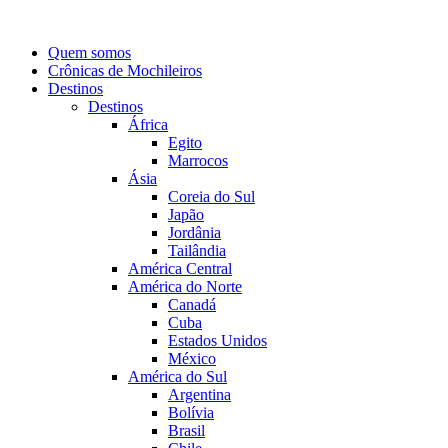
Quem somos
Crônicas de Mochileiros
Destinos
Destinos
África
Egito
Marrocos
Ásia
Coreia do Sul
Japão
Jordânia
Tailândia
América Central
América do Norte
Canadá
Cuba
Estados Unidos
México
América do Sul
Argentina
Bolívia
Brasil