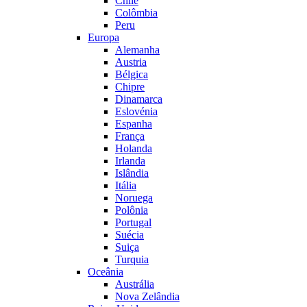
Chile
Colômbia
Peru
Europa
Alemanha
Austria
Bélgica
Chipre
Dinamarca
Eslovénia
Espanha
França
Holanda
Irlanda
Islândia
Itália
Noruega
Polônia
Portugal
Suécia
Suiça
Turquia
Oceânia
Austrália
Nova Zelândia