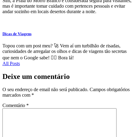
Sim, a Praia do Morro Branco é considerada segura para visitantes,
mas é importante tomar cuidado com pertences pessoais e evitar
andar sozinho em locais desertos durante a noite.
Dicas de Viagens
Topou com um post meu? 🚀 Vem aí um turbilhão de risadas,
curiosidades de arregalar os olhos e dicas de viagens tão secretas
que nem o Google sabe! 🕵️‍♂️ Bora lá!
All Posts
Deixe um comentário
O seu endereço de email não será publicado.
Campos obrigatórios
marcados com
*
Comentário
*