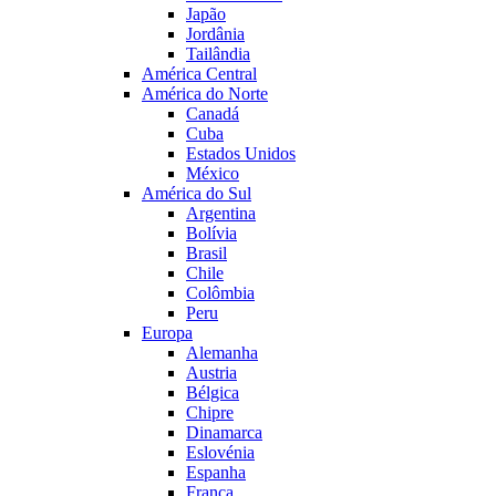
Japão
Jordânia
Tailândia
América Central
América do Norte
Canadá
Cuba
Estados Unidos
México
América do Sul
Argentina
Bolívia
Brasil
Chile
Colômbia
Peru
Europa
Alemanha
Austria
Bélgica
Chipre
Dinamarca
Eslovénia
Espanha
França