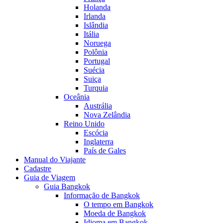
Holanda
Irlanda
Islândia
Itália
Noruega
Polônia
Portugal
Suécia
Suiça
Turquia
Oceânia
Austrália
Nova Zelândia
Reino Unido
Escócia
Inglaterra
País de Gales
Manual do Viajante
Cadastre
Guia de Viagem
Guia Bangkok
Informação de Bangkok
O tempo em Bangkok
Moeda de Bangkok
Idioma em Bangkok