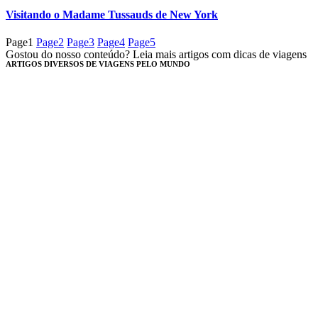
Visitando o Madame Tussauds de New York
Page
1
Page
2
Page
3
Page
4
Page
5
Gostou do nosso conteúdo? Leia mais artigos com dicas de viagens
ARTIGOS DIVERSOS DE VIAGENS PELO MUNDO​