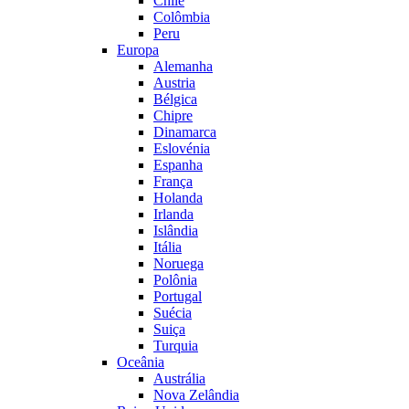
Chile
Colômbia
Peru
Europa
Alemanha
Austria
Bélgica
Chipre
Dinamarca
Eslovénia
Espanha
França
Holanda
Irlanda
Islândia
Itália
Noruega
Polônia
Portugal
Suécia
Suiça
Turquia
Oceânia
Austrália
Nova Zelândia