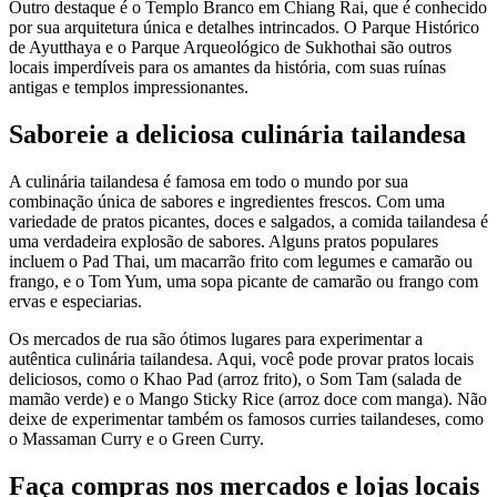
Outro destaque é o Templo Branco em Chiang Rai, que é conhecido
por sua arquitetura única e detalhes intrincados. O Parque Histórico
de Ayutthaya e o Parque Arqueológico de Sukhothai são outros
locais imperdíveis para os amantes da história, com suas ruínas
antigas e templos impressionantes.
Saboreie a deliciosa culinária tailandesa
A culinária tailandesa é famosa em todo o mundo por sua
combinação única de sabores e ingredientes frescos. Com uma
variedade de pratos picantes, doces e salgados, a comida tailandesa é
uma verdadeira explosão de sabores. Alguns pratos populares
incluem o Pad Thai, um macarrão frito com legumes e camarão ou
frango, e o Tom Yum, uma sopa picante de camarão ou frango com
ervas e especiarias.
Os mercados de rua são ótimos lugares para experimentar a
autêntica culinária tailandesa. Aqui, você pode provar pratos locais
deliciosos, como o Khao Pad (arroz frito), o Som Tam (salada de
mamão verde) e o Mango Sticky Rice (arroz doce com manga). Não
deixe de experimentar também os famosos curries tailandeses, como
o Massaman Curry e o Green Curry.
Faça compras nos mercados e lojas locais