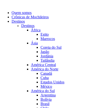
Quem somos
Crônicas de Mochileiros
Destinos
Destinos
África
Egito
Marrocos
Ásia
Coreia do Sul
Japão
Jordânia
Tailândia
América Central
América do Norte
Canadá
Cuba
Estados Unidos
México
América do Sul
Argentina
Bolívia
Brasil