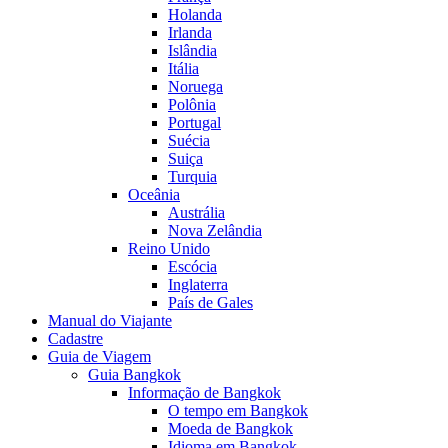
Holanda
Irlanda
Islândia
Itália
Noruega
Polônia
Portugal
Suécia
Suiça
Turquia
Oceânia
Austrália
Nova Zelândia
Reino Unido
Escócia
Inglaterra
País de Gales
Manual do Viajante
Cadastre
Guia de Viagem
Guia Bangkok
Informação de Bangkok
O tempo em Bangkok
Moeda de Bangkok
Idioma em Bangkok