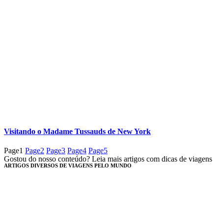
Visitando o Madame Tussauds de New York
Page
1
Page
2
Page
3
Page
4
Page
5
Gostou do nosso conteúdo? Leia mais artigos com dicas de viagens
ARTIGOS DIVERSOS DE VIAGENS PELO MUNDO​