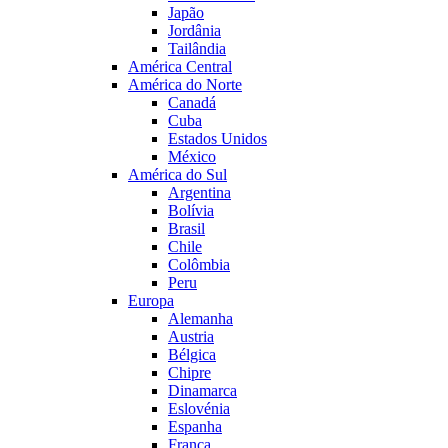
Japão
Jordânia
Tailândia
América Central
América do Norte
Canadá
Cuba
Estados Unidos
México
América do Sul
Argentina
Bolívia
Brasil
Chile
Colômbia
Peru
Europa
Alemanha
Austria
Bélgica
Chipre
Dinamarca
Eslovénia
Espanha
França