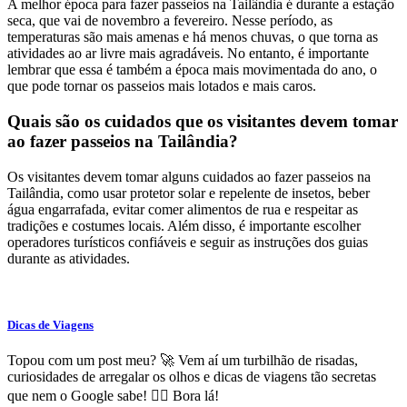
A melhor época para fazer passeios na Tailândia é durante a estação
seca, que vai de novembro a fevereiro. Nesse período, as
temperaturas são mais amenas e há menos chuvas, o que torna as
atividades ao ar livre mais agradáveis. No entanto, é importante
lembrar que essa é também a época mais movimentada do ano, o
que pode tornar os passeios mais lotados e mais caros.
Quais são os cuidados que os visitantes devem tomar
ao fazer passeios na Tailândia?
Os visitantes devem tomar alguns cuidados ao fazer passeios na
Tailândia, como usar protetor solar e repelente de insetos, beber
água engarrafada, evitar comer alimentos de rua e respeitar as
tradições e costumes locais. Além disso, é importante escolher
operadores turísticos confiáveis e seguir as instruções dos guias
durante as atividades.
Dicas de Viagens
Topou com um post meu? 🚀 Vem aí um turbilhão de risadas,
curiosidades de arregalar os olhos e dicas de viagens tão secretas
que nem o Google sabe! 🕵️‍♂️ Bora lá!