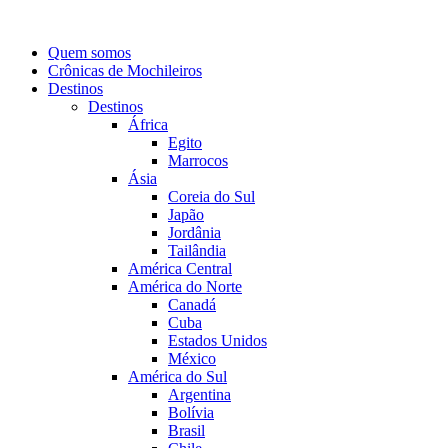
Quem somos
Crônicas de Mochileiros
Destinos
Destinos
África
Egito
Marrocos
Ásia
Coreia do Sul
Japão
Jordânia
Tailândia
América Central
América do Norte
Canadá
Cuba
Estados Unidos
México
América do Sul
Argentina
Bolívia
Brasil