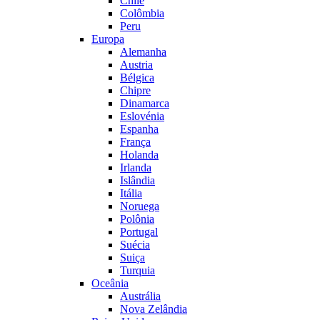
Chile
Colômbia
Peru
Europa
Alemanha
Austria
Bélgica
Chipre
Dinamarca
Eslovénia
Espanha
França
Holanda
Irlanda
Islândia
Itália
Noruega
Polônia
Portugal
Suécia
Suiça
Turquia
Oceânia
Austrália
Nova Zelândia