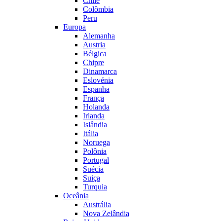
Chile
Colômbia
Peru
Europa
Alemanha
Austria
Bélgica
Chipre
Dinamarca
Eslovénia
Espanha
França
Holanda
Irlanda
Islândia
Itália
Noruega
Polônia
Portugal
Suécia
Suiça
Turquia
Oceânia
Austrália
Nova Zelândia