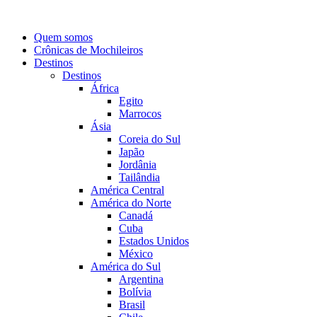
Quem somos
Crônicas de Mochileiros
Destinos
Destinos
África
Egito
Marrocos
Ásia
Coreia do Sul
Japão
Jordânia
Tailândia
América Central
América do Norte
Canadá
Cuba
Estados Unidos
México
América do Sul
Argentina
Bolívia
Brasil