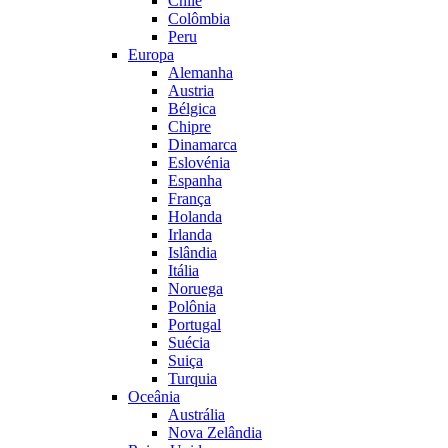
Chile
Colômbia
Peru
Europa
Alemanha
Austria
Bélgica
Chipre
Dinamarca
Eslovénia
Espanha
França
Holanda
Irlanda
Islândia
Itália
Noruega
Polônia
Portugal
Suécia
Suiça
Turquia
Oceânia
Austrália
Nova Zelândia