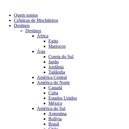
Quem somos
Crônicas de Mochileiros
Destinos
Destinos
África
Egito
Marrocos
Ásia
Coreia do Sul
Japão
Jordânia
Tailândia
América Central
América do Norte
Canadá
Cuba
Estados Unidos
México
América do Sul
Argentina
Bolívia
Brasil