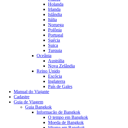
Holanda
Irlanda
Islândia
Itália
Noruega
Polônia
Portugal
Suécia
Suiça
Turquia
Oceânia
Austrália
Nova Zelândia
Reino Unido
Escócia
Inglaterra
País de Gales
Manual do Viajante
Cadastre
Guia de Viagem
Guia Bangkok
Informação de Bangkok
O tempo em Bangkok
Moeda de Bangkok
Idioma em Bangkok