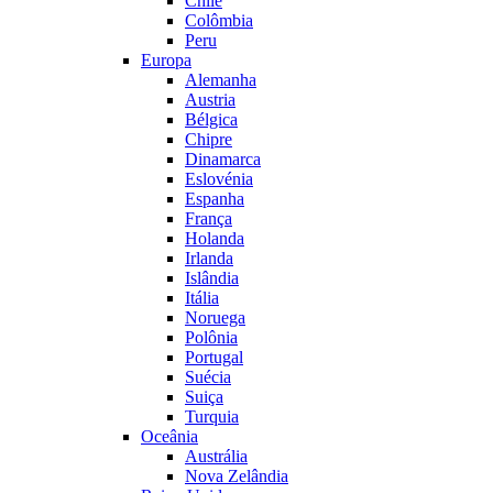
Chile
Colômbia
Peru
Europa
Alemanha
Austria
Bélgica
Chipre
Dinamarca
Eslovénia
Espanha
França
Holanda
Irlanda
Islândia
Itália
Noruega
Polônia
Portugal
Suécia
Suiça
Turquia
Oceânia
Austrália
Nova Zelândia