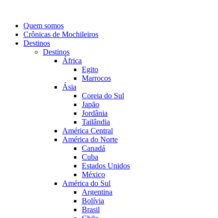
Quem somos
Crônicas de Mochileiros
Destinos
Destinos
África
Egito
Marrocos
Ásia
Coreia do Sul
Japão
Jordânia
Tailândia
América Central
América do Norte
Canadá
Cuba
Estados Unidos
México
América do Sul
Argentina
Bolívia
Brasil