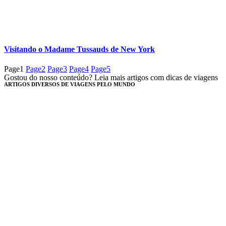
Visitando o Madame Tussauds de New York
Page
1
Page
2
Page
3
Page
4
Page
5
Gostou do nosso conteúdo? Leia mais artigos com dicas de viagens
ARTIGOS DIVERSOS DE VIAGENS PELO MUNDO​