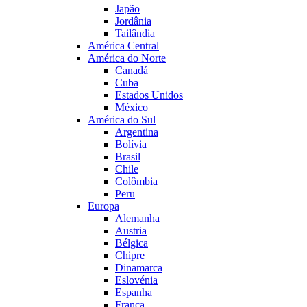
Japão
Jordânia
Tailândia
América Central
América do Norte
Canadá
Cuba
Estados Unidos
México
América do Sul
Argentina
Bolívia
Brasil
Chile
Colômbia
Peru
Europa
Alemanha
Austria
Bélgica
Chipre
Dinamarca
Eslovénia
Espanha
França