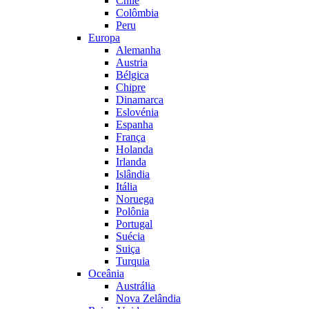
Chile
Colômbia
Peru
Europa
Alemanha
Austria
Bélgica
Chipre
Dinamarca
Eslovénia
Espanha
França
Holanda
Irlanda
Islândia
Itália
Noruega
Polônia
Portugal
Suécia
Suiça
Turquia
Oceânia
Austrália
Nova Zelândia