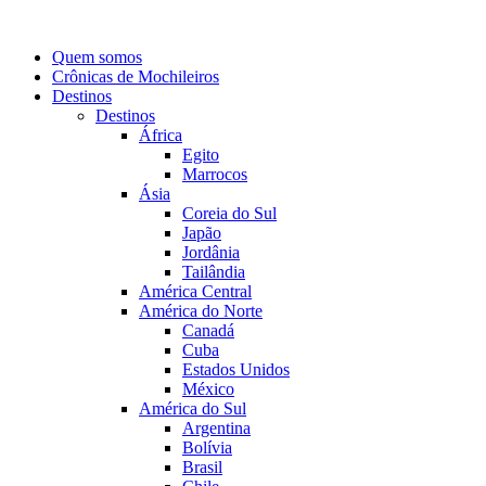
Quem somos
Crônicas de Mochileiros
Destinos
Destinos
África
Egito
Marrocos
Ásia
Coreia do Sul
Japão
Jordânia
Tailândia
América Central
América do Norte
Canadá
Cuba
Estados Unidos
México
América do Sul
Argentina
Bolívia
Brasil