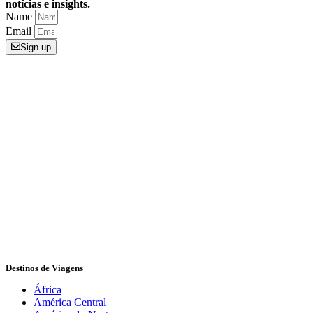
notícias e insights.
Name
Email
Sign up
O Mochileiros pelo Mundo é um blog de viagens. No MPM,
compartilhamos dicas, informações, sugestões de roteiros e crónicas
de uma mochileira para inspirar outros mochileiros a realizar seus
sonhos de viagens.
Destinos de Viagens
África
América Central