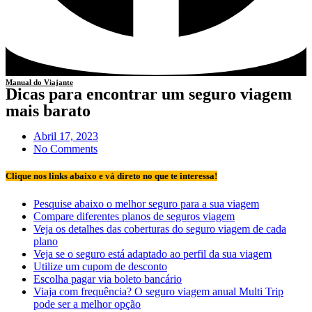
Manual do Viajante
Dicas para encontrar um seguro viagem
mais barato
Abril 17, 2023
No Comments
Clique nos links abaixo e vá direto no que te interessa!
Pesquise abaixo o melhor seguro para a sua viagem
Compare diferentes planos de seguros viagem
Veja os detalhes das coberturas do seguro viagem de cada
plano
Veja se o seguro está adaptado ao perfil da sua viagem
Utilize um cupom de desconto
Escolha pagar via boleto bancário
Viaja com frequência? O seguro viagem anual Multi Trip
pode ser a melhor opção