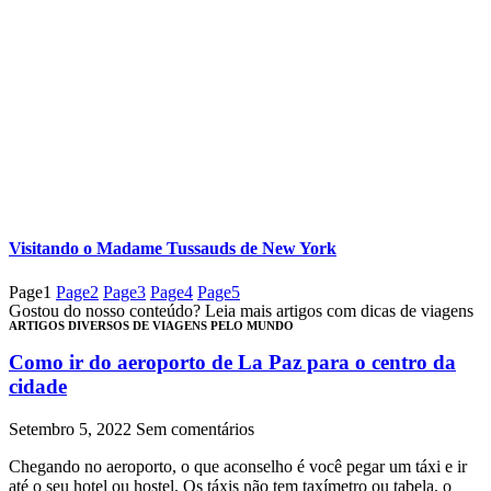
Visitando o Madame Tussauds de New York
Page
1
Page
2
Page
3
Page
4
Page
5
Gostou do nosso conteúdo? Leia mais artigos com dicas de viagens
ARTIGOS DIVERSOS DE VIAGENS PELO MUNDO​
Como ir do aeroporto de La Paz para o centro da
cidade
Setembro 5, 2022
Sem comentários
Chegando no aeroporto, o que aconselho é você pegar um táxi e ir
até o seu hotel ou hostel. Os táxis não tem taxímetro ou tabela, o