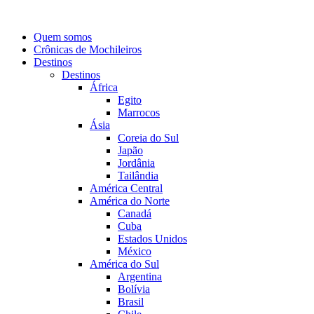
Quem somos
Crônicas de Mochileiros
Destinos
Destinos
África
Egito
Marrocos
Ásia
Coreia do Sul
Japão
Jordânia
Tailândia
América Central
América do Norte
Canadá
Cuba
Estados Unidos
México
América do Sul
Argentina
Bolívia
Brasil