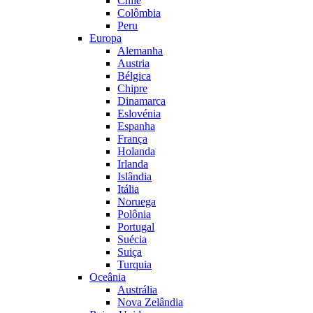
Chile
Colômbia
Peru
Europa
Alemanha
Austria
Bélgica
Chipre
Dinamarca
Eslovénia
Espanha
França
Holanda
Irlanda
Islândia
Itália
Noruega
Polônia
Portugal
Suécia
Suiça
Turquia
Oceânia
Austrália
Nova Zelândia