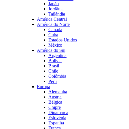
Japão
Jordânia
Tailândia
América Central
América do Norte
Canadá
Cuba
Estados Unidos
México
América do Sul
Argentina
Bolívia
Brasil
Chile
Colômbia
Peru
Europa
Alemanha
Austria
Bélgica
Chipre
Dinamarca
Eslovénia
Espanha
França