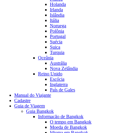
Holanda
Irlanda
Islândia
Itália
Noruega
Polônia
Portugal
Suécia
Suiça
Turquia
Oceânia
Austrália
Nova Zelândia
Reino Unido
Escócia
Inglaterra
País de Gales
Manual do Viajante
Cadastre
Guia de Viagem
Guia Bangkok
Informação de Bangkok
O tempo em Bangkok
Moeda de Bangkok
Idioma em Bangkok