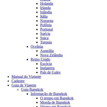
Holanda
Irlanda
Islândia
Itália
Noruega
Polônia
Portugal
Suécia
Suiça
Turquia
Oceânia
Austrália
Nova Zelândia
Reino Unido
Escócia
Inglaterra
País de Gales
Manual do Viajante
Cadastre
Guia de Viagem
Guia Bangkok
Informação de Bangkok
O tempo em Bangkok
Moeda de Bangkok
Idioma em Bangkok