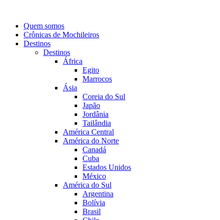
Quem somos
Crônicas de Mochileiros
Destinos
Destinos
África
Egito
Marrocos
Ásia
Coreia do Sul
Japão
Jordânia
Tailândia
América Central
América do Norte
Canadá
Cuba
Estados Unidos
México
América do Sul
Argentina
Bolívia
Brasil