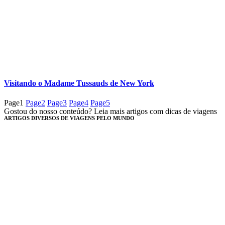
Visitando o Madame Tussauds de New York
Page
1
Page
2
Page
3
Page
4
Page
5
Gostou do nosso conteúdo? Leia mais artigos com dicas de viagens
ARTIGOS DIVERSOS DE VIAGENS PELO MUNDO​