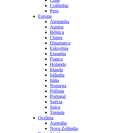
Chile
Colômbia
Peru
Europa
Alemanha
Austria
Bélgica
Chipre
Dinamarca
Eslovénia
Espanha
França
Holanda
Irlanda
Islândia
Itália
Noruega
Polônia
Portugal
Suécia
Suiça
Turquia
Oceânia
Austrália
Nova Zelândia