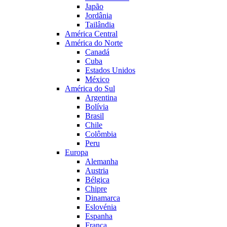
Japão
Jordânia
Tailândia
América Central
América do Norte
Canadá
Cuba
Estados Unidos
México
América do Sul
Argentina
Bolívia
Brasil
Chile
Colômbia
Peru
Europa
Alemanha
Austria
Bélgica
Chipre
Dinamarca
Eslovénia
Espanha
França