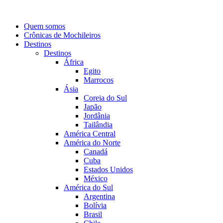
Quem somos
Crônicas de Mochileiros
Destinos
Destinos
África
Egito
Marrocos
Ásia
Coreia do Sul
Japão
Jordânia
Tailândia
América Central
América do Norte
Canadá
Cuba
Estados Unidos
México
América do Sul
Argentina
Bolívia
Brasil