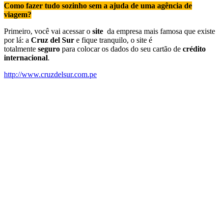
Como fazer tudo sozinho sem a ajuda de uma agência de
viagem?
Primeiro, você vai acessar o
site
da empresa mais famosa que existe
por lá: a
Cruz del Sur
e fique tranquilo, o site é
totalmente
seguro
para colocar os dados do seu cartão de
crédito
internacional
.
http://www.cruzdelsur.com.pe