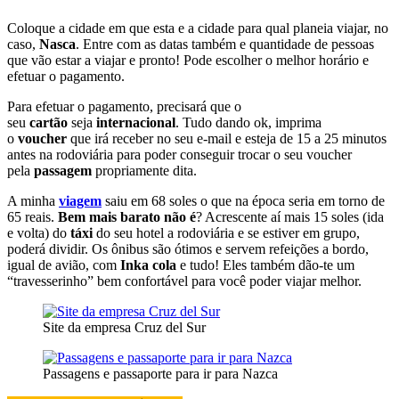
Coloque a cidade em que esta e a cidade para qual planeia viajar, no
caso,
Nasca
. Entre com as datas também e quantidade de pessoas
que vão estar a viajar e pronto! Pode escolher o melhor horário e
efetuar o pagamento.
Para efetuar o pagamento, precisará que o
seu
cartão
seja
internacional
. Tudo dando ok, imprima
o
voucher
que irá receber no seu e-mail e esteja de 15 a 25 minutos
antes na rodoviária para poder conseguir trocar o seu voucher
pela
passagem
propriamente dita.
A minha
viagem
saiu em 68 soles o que na época seria em torno de
65 reais.
Bem mais barato não é
? Acrescente aí mais 15 soles (ida
e volta) do
táxi
do seu hotel a rodoviária e se estiver em grupo,
poderá dividir. Os ônibus são ótimos e servem refeições a bordo,
igual de avião, com
Inka cola
e tudo! Eles também dão-te um
“travesserinho” bem confortável para você poder viajar melhor.
Site da empresa Cruz del Sur
Passagens e passaporte para ir para Nazca