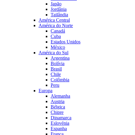
Japão
Jordânia
Tailândia
América Central
América do Norte
Canadá
Cuba
Estados Unidos
México
América do Sul
Argentina
Bolívia
Brasil
Chile
Colômbia
Peru
Europa
Alemanha
Austria
Bélgica
Chipre
Dinamarca
Eslovénia
Espanha
França