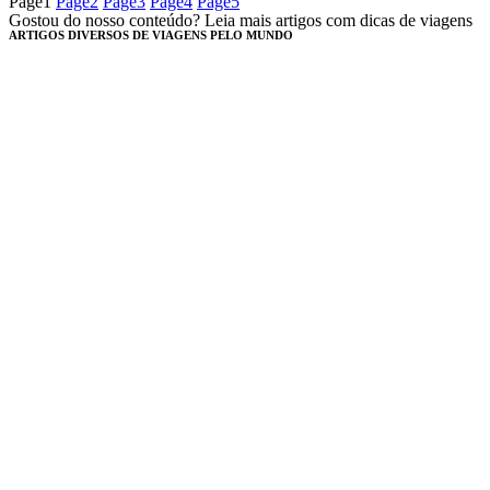
Page
1
Page
2
Page
3
Page
4
Page
5
Gostou do nosso conteúdo? Leia mais artigos com dicas de viagens
ARTIGOS DIVERSOS DE VIAGENS PELO MUNDO​