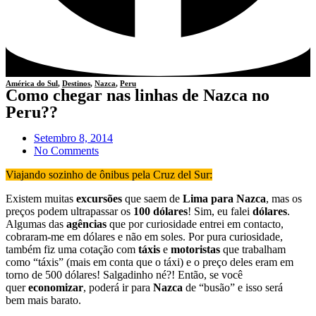
América do Sul
,
Destinos
,
Nazca
,
Peru
Como chegar nas linhas de Nazca no
Peru??
Setembro 8, 2014
No Comments
Viajando sozinho de ônibus pela Cruz del Sur:
Existem muitas
excursões
que saem de
Lima para Nazca
, mas os
preços podem ultrapassar os
100 dólares
! Sim, eu falei
dólares
.
Algumas das
agências
que por curiosidade entrei em contacto,
cobraram-me em dólares e não em soles. Por pura curiosidade,
também fiz uma cotação com
táxis
e
motoristas
que trabalham
como “táxis” (mais em conta que o táxi) e o preço deles eram em
torno de 500 dólares! Salgadinho né?! Então, se você
quer
economizar
, poderá ir para
Nazca
de “busão” e isso será
bem mais barato.