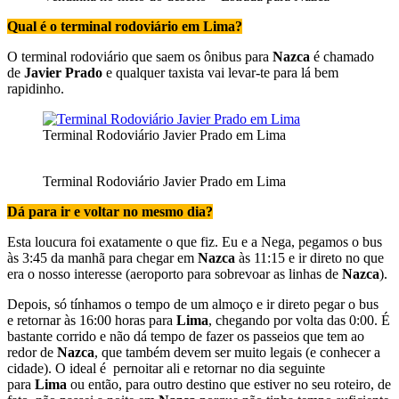
Qual é o terminal rodoviário em Lima?
O terminal rodoviário que saem os ônibus para
Nazca
é chamado
de
Javier Prado
e qualquer taxista vai levar-te para lá bem
rapidinho.
Terminal Rodoviário Javier Prado em Lima
Terminal Rodoviário Javier Prado em Lima
Dá para ir e voltar no mesmo dia?
Esta loucura foi exatamente o que fiz. Eu e a Nega, pegamos o bus
às 3:45 da manhã para chegar em
Nazca
às 11:15 e ir direto no que
era o nosso interesse (aeroporto para sobrevoar as linhas de
Nazca
).
Depois, só tínhamos o tempo de um almoço e ir direto pegar o bus
e retornar às 16:00 horas para
Lima
, chegando por volta das 0:00. É
bastante corrido e não dá tempo de fazer os passeios que tem ao
redor de
Nazca
, que também devem ser muito legais (e conhecer a
cidade). O ideal é pernoitar ali e retornar no dia seguinte
para
Lima
ou então, para outro destino que estiver no seu roteiro, de