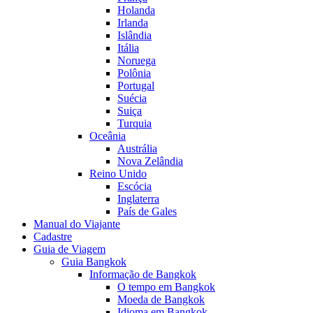
Holanda
Irlanda
Islândia
Itália
Noruega
Polônia
Portugal
Suécia
Suiça
Turquia
Oceânia
Austrália
Nova Zelândia
Reino Unido
Escócia
Inglaterra
País de Gales
Manual do Viajante
Cadastre
Guia de Viagem
Guia Bangkok
Informação de Bangkok
O tempo em Bangkok
Moeda de Bangkok
Idioma em Bangkok