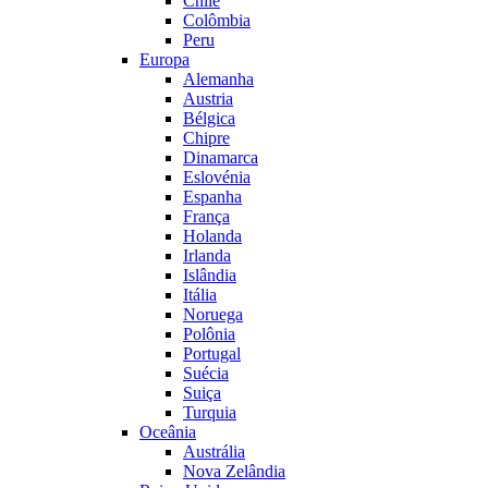
Chile
Colômbia
Peru
Europa
Alemanha
Austria
Bélgica
Chipre
Dinamarca
Eslovénia
Espanha
França
Holanda
Irlanda
Islândia
Itália
Noruega
Polônia
Portugal
Suécia
Suiça
Turquia
Oceânia
Austrália
Nova Zelândia