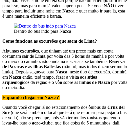
fato, não passei a noite em
Nazca
porque não tinha tempo suficiente
para isso, mas para mim já valeu super a pena. Se você
NÃO
tiver
tempo para incluir uma noite em
Nazca
e quer muito ir para lá, esta
é uma maneira eficiente e barata.
Dentro do bus indo para Nazca
Como funciona as excursões que saem de Lima?
Algumas
excursões
, que tinham até um preço mais em conta,
costumam sair de
Lima
por volta das 5 horas da manhã e por volta
do meio do caminho, isto ainda na ida, visita-se também a
Reserva
de Paracas
e as
Ilhas Ballestas
(não fui, mas todos dizem ser muito
lindo). Depois segue-se para
Nasca
, neste tipo de excursão, dormirá
em
Nazca
então, terá tempo, fazer a visita aos
sítios
arqueológicos
da região e o
vôo
sobre as
linhas de Nazca
por volta
do meio-dia.
E quando chegar em Nazca?
Quando você chegar lá no estacionamento dos ônibus da
Cruz del
Sur
(que será também o local que terá que retornar para pegar o bus
de volta) não se preocupe, pois vão ter muitos
taxistas
querendo
levar-lhe para o
aero-clube
, que fica coisa de 5 minutinhos dali.