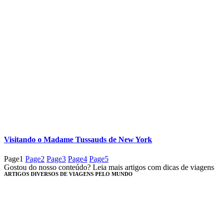
Visitando o Madame Tussauds de New York
Page
1
Page
2
Page
3
Page
4
Page
5
Gostou do nosso conteúdo? Leia mais artigos com dicas de viagens
ARTIGOS DIVERSOS DE VIAGENS PELO MUNDO​