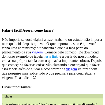
Falar é fácil! Agora, como fazer?
Não importa se você viajará a lazer, trabalho ou estudo, não importa
nem qual cidade/país que vai. O que importa mesmo é que você
tenha uma administração financeira e que ela faça parte do
planeamento da sua
viagem
. Comece pelo começo! Dê download
do nosso exemplo de tabela
neste link
, e a partir do nosso modelo,
crie a sua própria tabela com o que acha importante colocar. Depois
que começar a fazer as coisas vão clareando e enxergará que fazer
essa tabela além de ajudar a economizar na
viagem
irá fazer com
que pesquise mais sobre tudo o que precisará para concretizar a
viagem. Fica a dica! 😜
Dicas importantes:
+ dicas
1- A primeira coisa a ser feita é ver o quanto você tem disponível