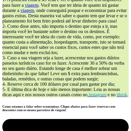
para fazer a
viagem
. Você tem que ter ideia de quanto irá gastar
durante a
viagem
, onde conseguirá poupar e economizar para evitar
gastos extras. Desta maneira vai saber o quanto tem que levar e se o
planeamento foi bem feiro poderá até levar dinheiro para casa!
2- Como disse antes, não importa o destino que esteja a ir, mas
importa você ler bastante sobre o destino ou os destinos. É
interessante você ter ideia do custo de vida, como, por exemplo:
quanto custa a alimentação, hospedagem, transporte, isto se tornará
essencial para você saber os custos fixos, custos estes que não terá
como mudar e nem excluí-los;
3- Caso a sua viagem seja a lazer, acrescentar nos gastos diários
passeios turísticos caso for os fazer. Acrescente 30 a 50% da verba
no seu gasto diário. Estando longe de casa é melhor sobrar um
dinheirinho do que faltar! Leve um $ extra para lembrancinhas,
baladas, remédios, e outras coisas que podem surgir;
4- Reserve cerca de 100 dólares por casal para gastar por dia;
5- E última dica de hoje e não menos importante: Leia as nossas
dicas aqui e nos nossos outros canais como no
instagram
e no
tiktok
.
Como estamos a falar sobre economizar. Clique abaixo para fazer reservas com
descontos com os nossos parceiros de viagem!