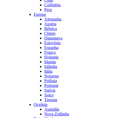
Chile
Colômbia
Peru
Europa
Alemanha
Austria
Bélgica
Chipre
Dinamarca
Eslovénia
Espanha
França
Holanda
Irlanda
Islândia
Itália
Noruega
Polônia
Portugal
Suécia
Suiça
Turquia
Oceânia
Austrália
Nova Zelândia