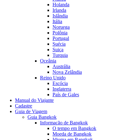
Holanda
Irlanda
Islândia
Itália
Noruega
Polônia
Portugal
Suécia
Suiça
Turquia
Oceânia
Austrália
Nova Zelândia
Reino Unido
Escócia
Inglaterra
País de Gales
Manual do Viajante
Cadastre
Guia de Viagem
Guia Bangkok
Informação de Bangkok
O tempo em Bangkok
Moeda de Bangkok
Idioma em Bangkok