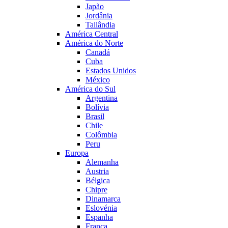
Japão
Jordânia
Tailândia
América Central
América do Norte
Canadá
Cuba
Estados Unidos
México
América do Sul
Argentina
Bolívia
Brasil
Chile
Colômbia
Peru
Europa
Alemanha
Austria
Bélgica
Chipre
Dinamarca
Eslovénia
Espanha
França