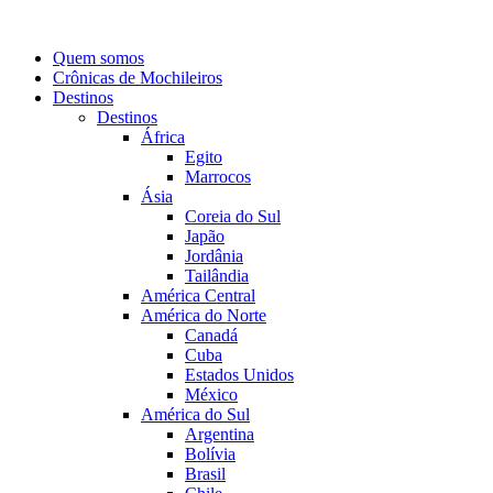
Quem somos
Crônicas de Mochileiros
Destinos
Destinos
África
Egito
Marrocos
Ásia
Coreia do Sul
Japão
Jordânia
Tailândia
América Central
América do Norte
Canadá
Cuba
Estados Unidos
México
América do Sul
Argentina
Bolívia
Brasil