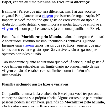
Papel, caneta ou uma planilha no Excel fará diferença!
É simples! Parece que não terá diferença, mas é aí que você se
engana! Para planear uma
viagem
precisamos de organização. Não
importa se você for do tipo que gosta de escrever ou do tipo que
gosta do mundo digital, o que importa é anotar tudo que envolve a
viagem
seja com papel e caneta, seja com uma planilha no Excel.
Para nós, do
Mochileiros pelo Mundo
, a alma do negócio é anotar!
Anotar tudo! Tudinho mesmo, incluindo os centavos. Quando
fazemos uma
viagem
temos gastos que são fixos, aqueles que não
temos como evitar e gastos que são variáveis, são os gastos que
optamos por te-los ou não.
Tão importante quanto anotar tudo que você já sabe que irá gastar, é
você também estabelecer um limite diário no planeamento da sua
viagem e, não só estabelecer este limite, como também não
ultrapassá-lo.
Planilha incluindo gastos fixos e variáveis:
Compartilharei uma ideia e tabela do Excel para você ter por onde
começar a fazer a sua própria tabela. Alguns custos que para muitas
pessoas podem ser variáveis, para nós do
Mochileiros pelo Mundo
,
são taxados como custos fixos como, por exemplo, passeios