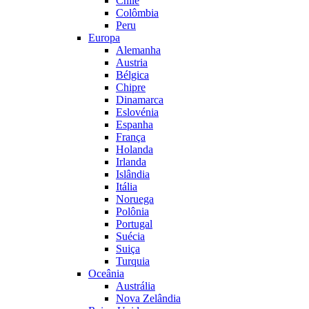
Chile
Colômbia
Peru
Europa
Alemanha
Austria
Bélgica
Chipre
Dinamarca
Eslovénia
Espanha
França
Holanda
Irlanda
Islândia
Itália
Noruega
Polônia
Portugal
Suécia
Suiça
Turquia
Oceânia
Austrália
Nova Zelândia