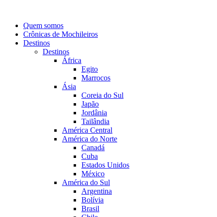
Quem somos
Crônicas de Mochileiros
Destinos
Destinos
África
Egito
Marrocos
Ásia
Coreia do Sul
Japão
Jordânia
Tailândia
América Central
América do Norte
Canadá
Cuba
Estados Unidos
México
América do Sul
Argentina
Bolívia
Brasil