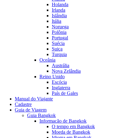
Holanda
Irlanda
Islândia
Itália
Noruega
Polônia
Portugal
Suécia
Suiça
Turquia
Oceânia
Austrália
Nova Zelândia
Reino Unido
Escócia
Inglaterra
País de Gales
Manual do Viajante
Cadastre
Guia de Viagem
Guia Bangkok
Informação de Bangkok
O tempo em Bangkok
Moeda de Bangkok
Idioma em Bangkok