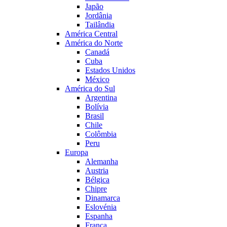
Japão
Jordânia
Tailândia
América Central
América do Norte
Canadá
Cuba
Estados Unidos
México
América do Sul
Argentina
Bolívia
Brasil
Chile
Colômbia
Peru
Europa
Alemanha
Austria
Bélgica
Chipre
Dinamarca
Eslovénia
Espanha
França