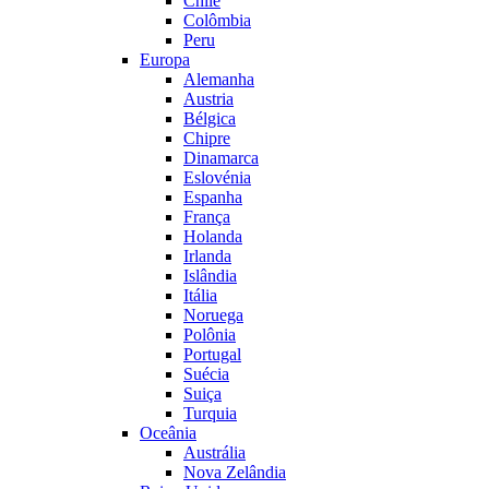
Chile
Colômbia
Peru
Europa
Alemanha
Austria
Bélgica
Chipre
Dinamarca
Eslovénia
Espanha
França
Holanda
Irlanda
Islândia
Itália
Noruega
Polônia
Portugal
Suécia
Suiça
Turquia
Oceânia
Austrália
Nova Zelândia