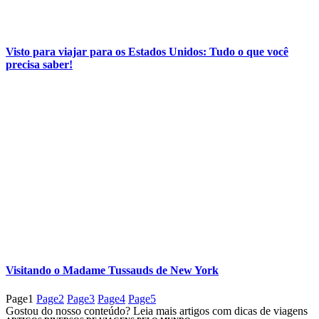
Visto para viajar para os Estados Unidos: Tudo o que você
precisa saber!
Visitando o Madame Tussauds de New York
Page
1
Page
2
Page
3
Page
4
Page
5
Gostou do nosso conteúdo? Leia mais artigos com dicas de viagens