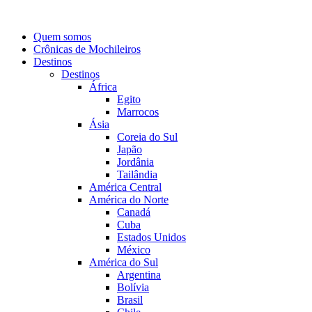
Quem somos
Crônicas de Mochileiros
Destinos
Destinos
África
Egito
Marrocos
Ásia
Coreia do Sul
Japão
Jordânia
Tailândia
América Central
América do Norte
Canadá
Cuba
Estados Unidos
México
América do Sul
Argentina
Bolívia
Brasil