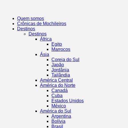
Quem somos
Crônicas de Mochileiros
Destinos
Destinos
África
Egito
Marrocos
Ásia
Coreia do Sul
Japão
Jordânia
Tailândia
América Central
América do Norte
Canadá
Cuba
Estados Unidos
México
América do Sul
Argentina
Bolívia
Brasil