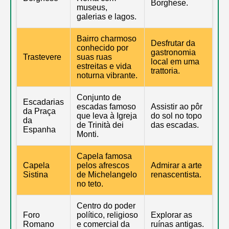
Borghese.
museus,
galerias e lagos.
Bairro charmoso
Desfrutar da
conhecido por
gastronomia
Trastevere
suas ruas
local em uma
estreitas e vida
trattoria.
noturna vibrante.
Conjunto de
Escadarias
escadas famoso
Assistir ao pôr
da Praça
que leva à Igreja
do sol no topo
da
de Trinità dei
das escadas.
Espanha
Monti.
Capela famosa
Capela
pelos afrescos
Admirar a arte
Sistina
de Michelangelo
renascentista.
no teto.
Centro do poder
Foro
político, religioso
Explorar as
Romano
e comercial da
ruínas antigas.