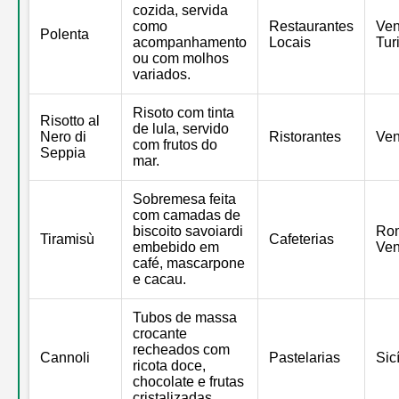
cozida, servida
como
Restaurantes
Ven
Polenta
acompanhamento
Locais
Tur
ou com molhos
variados.
Risoto com tinta
Risotto al
de lula, servido
Nero di
Ristorantes
Ve
com frutos do
Seppia
mar.
Sobremesa feita
com camadas de
biscoito savoiardi
Ro
Tiramisù
Cafeterias
embebido em
Ve
café, mascarpone
e cacau.
Tubos de massa
crocante
recheados com
Cannoli
Pastelarias
Sicí
ricota doce,
chocolate e frutas
cristalizadas.