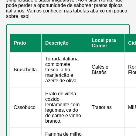
pode perder a oportunidade de saborear pratos típicos
italianos. Vamos conhecer nas tabelas abaixo um pouco
sobre isso!
Local para
Prato
Descrição
Ci
Comer
Torrada italiana
com tomate
Cafés e
Ro
Bruschetta
fresco, alho,
Bistrôs
Flo
manjericão e
azeite de oliva.
Prato de vitela
cozido
lentamente com
Ossobuco
Trattorias
Mil
legumes, caldo
de carne e vinho
branco.
Farinha de milho