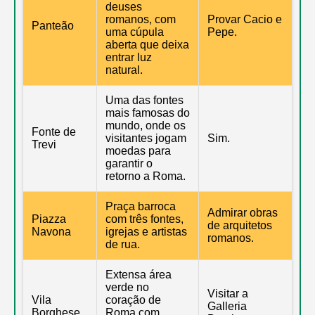
deuses
romanos, com
Provar Cacio e
Panteão
uma cúpula
Pepe.
aberta que deixa
entrar luz
natural.
Uma das fontes
mais famosas do
mundo, onde os
Fonte de
visitantes jogam
Sim.
Trevi
moedas para
garantir o
retorno a Roma.
Praça barroca
Admirar obras
Piazza
com três fontes,
de arquitetos
Navona
igrejas e artistas
romanos.
de rua.
Extensa área
verde no
Visitar a
Vila
coração de
Galleria
Borghese
Roma com