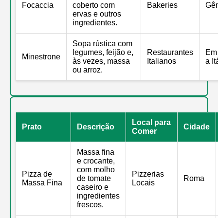
Focaccia
coberto com
Bakeries
Gê
ervas e outros
ingredientes.
Sopa rústica com
legumes, feijão e,
Restaurantes
Em 
Minestrone
às vezes, massa
Italianos
a It
ou arroz.
Local para
Prato
Descrição
Cidade
Comer
Massa fina
e crocante,
com molho
Pizza de
Pizzerias
de tomate
Roma
Massa Fina
Locais
caseiro e
ingredientes
frescos.