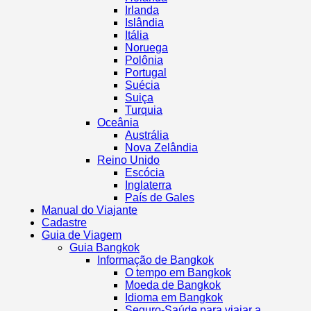
Irlanda
Islândia
Itália
Noruega
Polônia
Portugal
Suécia
Suiça
Turquia
Oceânia
Austrália
Nova Zelândia
Reino Unido
Escócia
Inglaterra
País de Gales
Manual do Viajante
Cadastre
Guia de Viagem
Guia Bangkok
Informação de Bangkok
O tempo em Bangkok
Moeda de Bangkok
Idioma em Bangkok
Seguro-Saúde para viajar a