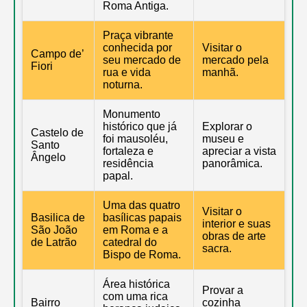
Roma Antiga.
Praça vibrante
conhecida por
Visitar o
Campo de’
seu mercado de
mercado pela
Fiori
rua e vida
manhã.
noturna.
Monumento
histórico que já
Explorar o
Castelo de
foi mausoléu,
museu e
Santo
fortaleza e
apreciar a vista
Ângelo
residência
panorâmica.
papal.
Uma das quatro
Visitar o
Basilica de
basílicas papais
interior e suas
São João
em Roma e a
obras de arte
de Latrão
catedral do
sacra.
Bispo de Roma.
Área histórica
Provar a
com uma rica
Bairro
cozinha