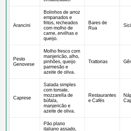
Bolinhos de arroz
empanados e
fritos, recheados
Bares de
Arancini
Sicí
com molho de
Rua
carne, ervilhas e
queijo.
Molho fresco com
manjericão, alho,
Pesto
pinhões, queijo
Trattorias
Gê
Genovese
parmesão e
azeite de oliva.
Salada simples
com tomate,
mozzarella de
Restaurantes
Náp
Caprese
búfala,
e Cafés
Cap
manjericão e
azeite de oliva.
Pão plano
italiano assado,