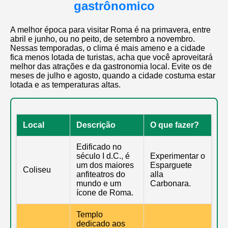
gastrônomico
A melhor época para visitar Roma é na primavera, entre
abril e junho, ou no peito, de setembro a novembro.
Nessas temporadas, o clima é mais ameno e a cidade
fica menos lotada de turistas, acha que você aproveitará
melhor das atrações e da gastronomia local. Evite os de
meses de julho e agosto, quando a cidade costuma estar
lotada e as temperaturas altas.
Local
Descrição
O que fazer?
Edificado no
século I d.C., é
Experimentar o
um dos maiores
Esparguete
Coliseu
anfiteatros do
alla
mundo e um
Carbonara.
ícone de Roma.
Templo
dedicado aos