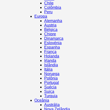
Chile
Colômbia
Peru
Europa
Alemanha
Austria
Bélgica
Chipre
Dinamarca
Eslovénia
Espanha
França
Holanda
Irlanda
Islândia
Itália
Noruega
Polônia
Portugal
Suécia
Suiça
Turquia
Oceânia
Austrália
Nova Zelândia