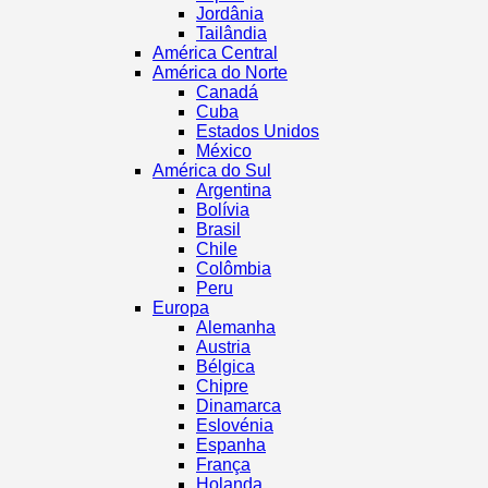
Jordânia
Tailândia
América Central
América do Norte
Canadá
Cuba
Estados Unidos
México
América do Sul
Argentina
Bolívia
Brasil
Chile
Colômbia
Peru
Europa
Alemanha
Austria
Bélgica
Chipre
Dinamarca
Eslovénia
Espanha
França
Holanda