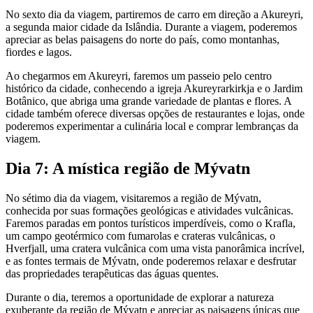
No sexto dia da viagem, partiremos de carro em direção a Akureyri,
a segunda maior cidade da Islândia. Durante a viagem, poderemos
apreciar as belas paisagens do norte do país, como montanhas,
fiordes e lagos.
Ao chegarmos em Akureyri, faremos um passeio pelo centro
histórico da cidade, conhecendo a igreja Akureyrarkirkja e o Jardim
Botânico, que abriga uma grande variedade de plantas e flores. A
cidade também oferece diversas opções de restaurantes e lojas, onde
poderemos experimentar a culinária local e comprar lembranças da
viagem.
Dia 7: A mística região de Mývatn
No sétimo dia da viagem, visitaremos a região de Mývatn,
conhecida por suas formações geológicas e atividades vulcânicas.
Faremos paradas em pontos turísticos imperdíveis, como o Krafla,
um campo geotérmico com fumarolas e crateras vulcânicas, o
Hverfjall, uma cratera vulcânica com uma vista panorâmica incrível,
e as fontes termais de Mývatn, onde poderemos relaxar e desfrutar
das propriedades terapêuticas das águas quentes.
Durante o dia, teremos a oportunidade de explorar a natureza
exuberante da região de Mývatn e apreciar as paisagens únicas que