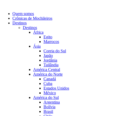
Quem somos
Crônicas de Mochileiros
Destinos
Destinos
África
Egito
Marrocos
Ásia
Coreia do Sul
Japão
Jordânia
Tailândia
América Central
América do Norte
Canadá
Cuba
Estados Unidos
México
América do Sul
Argentina
Bolívia
Brasil