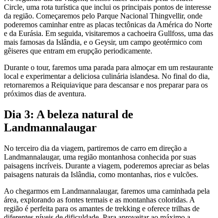
Circle, uma rota turística que inclui os principais pontos de interesse
da região. Começaremos pelo Parque Nacional Thingvellir, onde
poderemos caminhar entre as placas tectônicas da América do Norte
e da Eurásia. Em seguida, visitaremos a cachoeira Gullfoss, uma das
mais famosas da Islândia, e o Geysir, um campo geotérmico com
gêiseres que entram em erupção periodicamente.
Durante o tour, faremos uma parada para almoçar em um restaurante
local e experimentar a deliciosa culinária islandesa. No final do dia,
retornaremos a Reiquiavique para descansar e nos preparar para os
próximos dias de aventura.
Dia 3: A beleza natural de
Landmannalaugar
No terceiro dia da viagem, partiremos de carro em direção a
Landmannalaugar, uma região montanhosa conhecida por suas
paisagens incríveis. Durante a viagem, poderemos apreciar as belas
paisagens naturais da Islândia, como montanhas, rios e vulcões.
Ao chegarmos em Landmannalaugar, faremos uma caminhada pela
área, explorando as fontes termais e as montanhas coloridas. A
região é perfeita para os amantes de trekking e oferece trilhas de
diferentes níveis de dificuldade. Para aproveitar ao máximo a