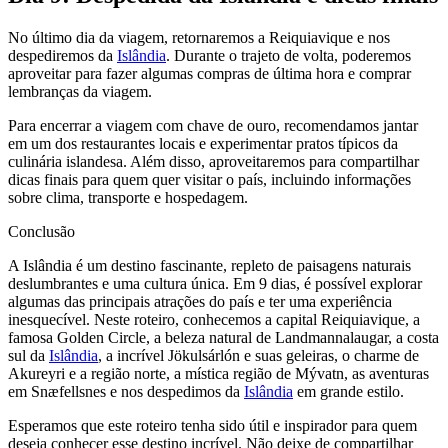
No último dia da viagem, retornaremos a Reiquiavique e nos
despediremos da
Islândia
. Durante o trajeto de volta, poderemos
aproveitar para fazer algumas compras de última hora e comprar
lembranças da viagem.
Para encerrar a viagem com chave de ouro, recomendamos jantar
em um dos restaurantes locais e experimentar pratos típicos da
culinária islandesa. Além disso, aproveitaremos para compartilhar
dicas finais para quem quer visitar o país, incluindo informações
sobre clima, transporte e hospedagem.
Conclusão
A Islândia é um destino fascinante, repleto de paisagens naturais
deslumbrantes e uma cultura única. Em 9 dias, é possível explorar
algumas das principais atrações do país e ter uma experiência
inesquecível. Neste roteiro, conhecemos a capital Reiquiavique, a
famosa Golden Circle, a beleza natural de Landmannalaugar, a costa
sul da
Islândia
, a incrível Jökulsárlón e suas geleiras, o charme de
Akureyri e a região norte, a mística região de Mývatn, as aventuras
em Snæfellsnes e nos despedimos da
Islândia
em grande estilo.
Esperamos que este roteiro tenha sido útil e inspirador para quem
deseja conhecer esse destino incrível. Não deixe de compartilhar