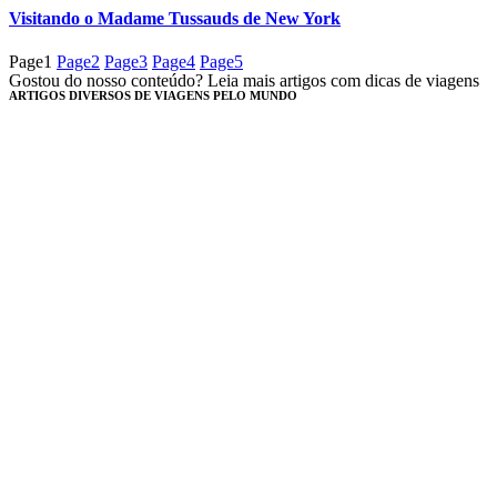
Visitando o Madame Tussauds de New York
Page
1
Page
2
Page
3
Page
4
Page
5
Gostou do nosso conteúdo? Leia mais artigos com dicas de viagens
ARTIGOS DIVERSOS DE VIAGENS PELO MUNDO​