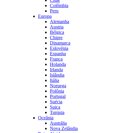
Chile
Colômbia
Peru
Europa
Alemanha
Austria
Bélgica
Chipre
Dinamarca
Eslovénia
Espanha
França
Holanda
Irlanda
Islândia
Itália
Noruega
Polônia
Portugal
Suécia
Suiça
Turquia
Oceânia
Austrália
Nova Zelândia