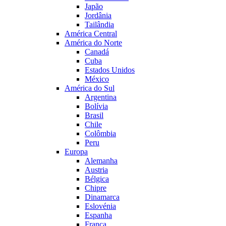
Japão
Jordânia
Tailândia
América Central
América do Norte
Canadá
Cuba
Estados Unidos
México
América do Sul
Argentina
Bolívia
Brasil
Chile
Colômbia
Peru
Europa
Alemanha
Austria
Bélgica
Chipre
Dinamarca
Eslovénia
Espanha
França