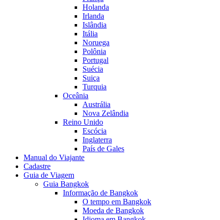
Holanda
Irlanda
Islândia
Itália
Noruega
Polônia
Portugal
Suécia
Suiça
Turquia
Oceânia
Austrália
Nova Zelândia
Reino Unido
Escócia
Inglaterra
País de Gales
Manual do Viajante
Cadastre
Guia de Viagem
Guia Bangkok
Informação de Bangkok
O tempo em Bangkok
Moeda de Bangkok
Idioma em Bangkok