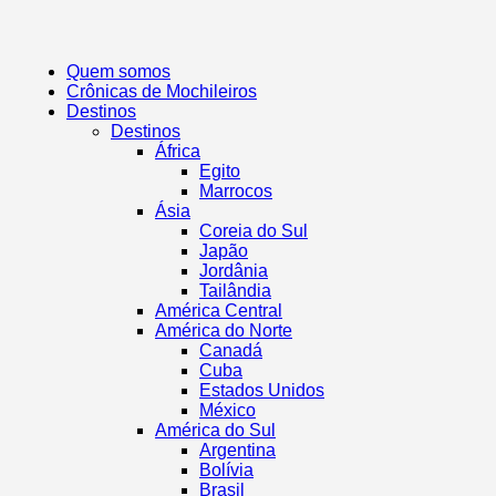
Quem somos
Crônicas de Mochileiros
Destinos
Destinos
África
Egito
Marrocos
Ásia
Coreia do Sul
Japão
Jordânia
Tailândia
América Central
América do Norte
Canadá
Cuba
Estados Unidos
México
América do Sul
Argentina
Bolívia
Brasil