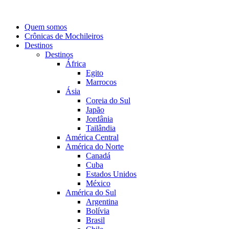
Quem somos
Crônicas de Mochileiros
Destinos
Destinos
África
Egito
Marrocos
Ásia
Coreia do Sul
Japão
Jordânia
Tailândia
América Central
América do Norte
Canadá
Cuba
Estados Unidos
México
América do Sul
Argentina
Bolívia
Brasil