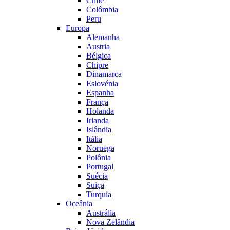
Chile
Colômbia
Peru
Europa
Alemanha
Austria
Bélgica
Chipre
Dinamarca
Eslovénia
Espanha
França
Holanda
Irlanda
Islândia
Itália
Noruega
Polônia
Portugal
Suécia
Suiça
Turquia
Oceânia
Austrália
Nova Zelândia