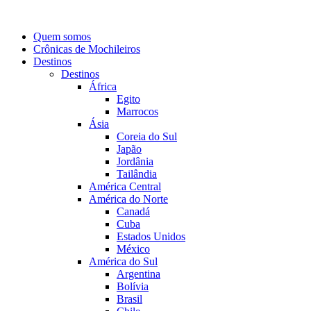
Quem somos
Crônicas de Mochileiros
Destinos
Destinos
África
Egito
Marrocos
Ásia
Coreia do Sul
Japão
Jordânia
Tailândia
América Central
América do Norte
Canadá
Cuba
Estados Unidos
México
América do Sul
Argentina
Bolívia
Brasil