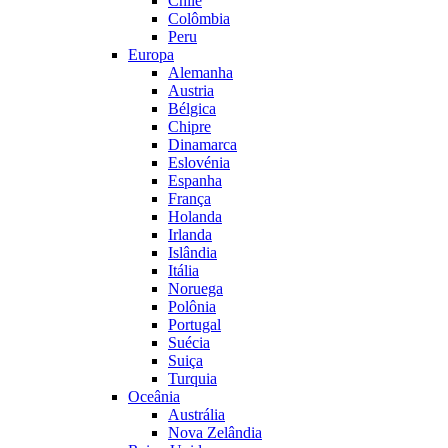
Chile
Colômbia
Peru
Europa
Alemanha
Austria
Bélgica
Chipre
Dinamarca
Eslovénia
Espanha
França
Holanda
Irlanda
Islândia
Itália
Noruega
Polônia
Portugal
Suécia
Suiça
Turquia
Oceânia
Austrália
Nova Zelândia