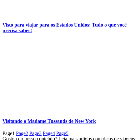
Visto para viajar para os Estados Unidos: Tudo o que você
precisa saber!
Visitando o Madame Tussauds de New York
Page
1
Page
2
Page
3
Page
4
Page
5
Gostou do nosso conteúdo? Leia mais artigos com dicas de viagens