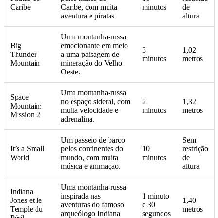
Caribe
Caribe, com muita
minutos
de
aventura e piratas.
altura
Uma montanha-russa
Big
emocionante em meio
3
1,02
Thunder
a uma paisagem de
minutos
metros
Mountain
mineração do Velho
Oeste.
Uma montanha-russa
Space
no espaço sideral, com
2
1,32
Mountain:
muita velocidade e
minutos
metros
Mission 2
adrenalina.
Um passeio de barco
Sem
It’s a Small
pelos continentes do
10
restrição
World
mundo, com muita
minutos
de
música e animação.
altura
Uma montanha-russa
Indiana
inspirada nas
1 minuto
Jones et le
1,40
aventuras do famoso
e 30
Temple du
metros
arqueólogo Indiana
segundos
Péril