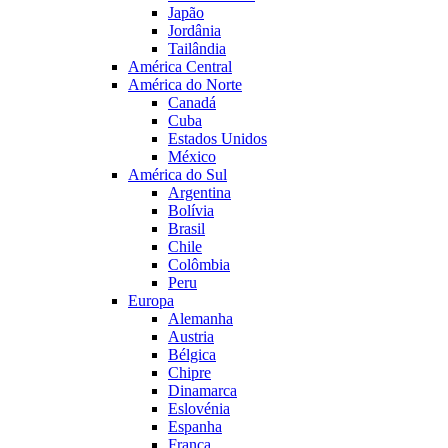
Japão
Jordânia
Tailândia
América Central
América do Norte
Canadá
Cuba
Estados Unidos
México
América do Sul
Argentina
Bolívia
Brasil
Chile
Colômbia
Peru
Europa
Alemanha
Austria
Bélgica
Chipre
Dinamarca
Eslovénia
Espanha
França