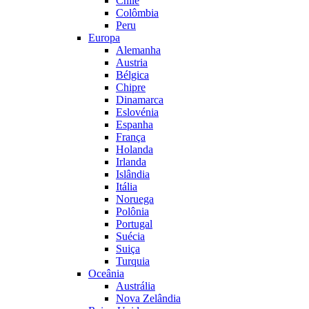
Chile
Colômbia
Peru
Europa
Alemanha
Austria
Bélgica
Chipre
Dinamarca
Eslovénia
Espanha
França
Holanda
Irlanda
Islândia
Itália
Noruega
Polônia
Portugal
Suécia
Suiça
Turquia
Oceânia
Austrália
Nova Zelândia