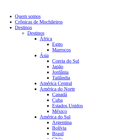
Quem somos
Crônicas de Mochileiros
Destinos
Destinos
África
Egito
Marrocos
Ásia
Coreia do Sul
Japão
Jordânia
Tailândia
América Central
América do Norte
Canadá
Cuba
Estados Unidos
México
América do Sul
Argentina
Bolívia
Brasil