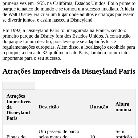
primeira vez em 1955, na Califórnia, Estados Unidos. Foi o primeiro
parque temático do mundo e se tornou um sucesso imediato. A ideia
de Walt Disney era criar um lugar onde adultos e crianças pudessem
se divertir juntos, e assim nasceu a Disneyland.
Em 1992, a Disneyland Paris foi inaugurada na França, sendo o
primeiro parque da Disney fora dos Estados Unidos. A construção
do parque foi um desafio, pois teve que se adaptar às leis e
regulamentações europeias. Além disso, a localização escolhida para
o parque, a cerca de 32 quilômetros de Paris, também foi um fator
importante para o seu sucesso.
Atrações Imperdíveis da Disneyland Paris
Atrações
Imperdíveis
Altura
Descrição
Duração
da
mínima
Disneyland
Paris
Um passeio de barco
Sem
Piratas do
pelos mares do
10
restrição