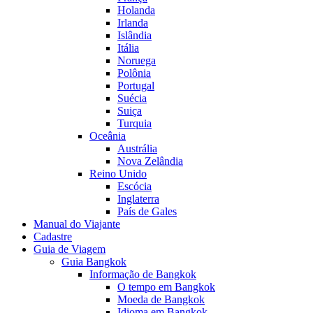
Holanda
Irlanda
Islândia
Itália
Noruega
Polônia
Portugal
Suécia
Suiça
Turquia
Oceânia
Austrália
Nova Zelândia
Reino Unido
Escócia
Inglaterra
País de Gales
Manual do Viajante
Cadastre
Guia de Viagem
Guia Bangkok
Informação de Bangkok
O tempo em Bangkok
Moeda de Bangkok
Idioma em Bangkok