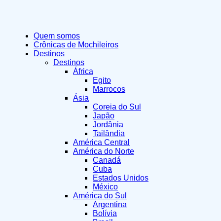
Quem somos
Crônicas de Mochileiros
Destinos
Destinos
África
Egito
Marrocos
Ásia
Coreia do Sul
Japão
Jordânia
Tailândia
América Central
América do Norte
Canadá
Cuba
Estados Unidos
México
América do Sul
Argentina
Bolívia