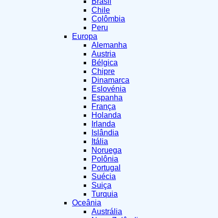
Brasil
Chile
Colômbia
Peru
Europa
Alemanha
Austria
Bélgica
Chipre
Dinamarca
Eslovénia
Espanha
França
Holanda
Irlanda
Islândia
Itália
Noruega
Polônia
Portugal
Suécia
Suiça
Turquia
Oceânia
Austrália