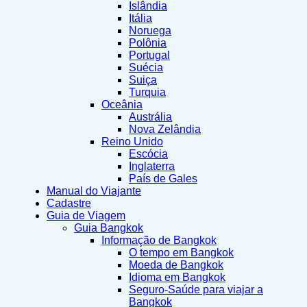
Islândia
Itália
Noruega
Polônia
Portugal
Suécia
Suiça
Turquia
Oceânia
Austrália
Nova Zelândia
Reino Unido
Escócia
Inglaterra
País de Gales
Manual do Viajante
Cadastre
Guia de Viagem
Guia Bangkok
Informação de Bangkok
O tempo em Bangkok
Moeda de Bangkok
Idioma em Bangkok
Seguro-Saúde para viajar a
Bangkok