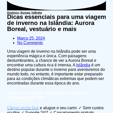
Destinos
,
Europa
,
Islândia
Dicas essenciais para uma viagem
de inverno na Islândia: Aurora
Boreal, vestuário e mais
Março 25, 2024
No Comments
Uma viagem de inverno na Islândia pode ser uma
experiência mágica e única. Com paisagens
deslumbrantes, a chance de ver a Aurora Boreal e
encontrar uma cultura rica é imensa. A
Islândia
é um
destino popular durante o inverno para aventureiros do
mundo todo, no entanto, é importante estar preparado
para as condições climáticas extremas que podem ser
encontradas durante essa época do ano.
Aluguer de carros – Pesquise, Compare e
Economize até 70%!
Clique neste link
e alugue o seu carro: ✓ Sem custos
ocultos ✓ Suporte 24/7 ✓ Cancelamento gratuito.