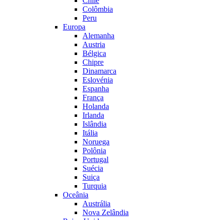
Chile
Colômbia
Peru
Europa
Alemanha
Austria
Bélgica
Chipre
Dinamarca
Eslovénia
Espanha
França
Holanda
Irlanda
Islândia
Itália
Noruega
Polônia
Portugal
Suécia
Suiça
Turquia
Oceânia
Austrália
Nova Zelândia