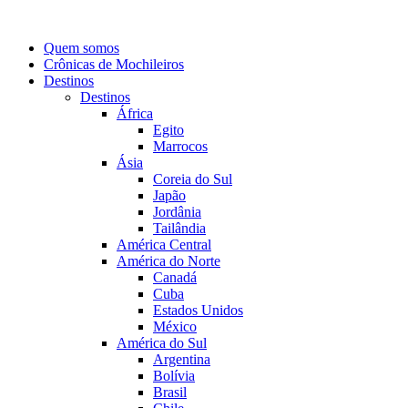
Quem somos
Crônicas de Mochileiros
Destinos
Destinos
África
Egito
Marrocos
Ásia
Coreia do Sul
Japão
Jordânia
Tailândia
América Central
América do Norte
Canadá
Cuba
Estados Unidos
México
América do Sul
Argentina
Bolívia
Brasil