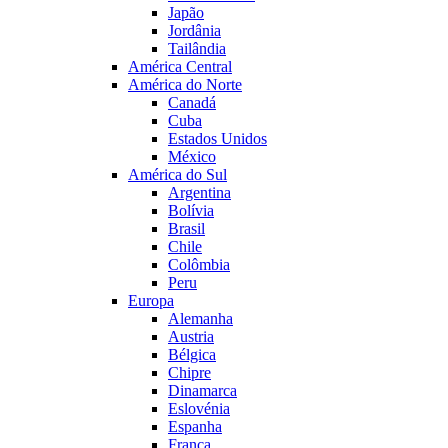
Japão
Jordânia
Tailândia
América Central
América do Norte
Canadá
Cuba
Estados Unidos
México
América do Sul
Argentina
Bolívia
Brasil
Chile
Colômbia
Peru
Europa
Alemanha
Austria
Bélgica
Chipre
Dinamarca
Eslovénia
Espanha
França