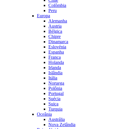
Chile
Colômbia
Peru
Europa
Alemanha
Austria
Bélgica
Chipre
Dinamarca
Eslovénia
Espanha
França
Holanda
Irlanda
Islândia
Itália
Noruega
Polônia
Portugal
Suécia
Suiça
Turquia
Oceânia
Austrália
Nova Zelândia