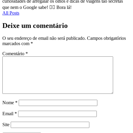
curiosidades de arregalar os olhos e dicas de viagens tão secretas
que nem o Google sabe! 🕵️‍♂️ Bora lá!
All Posts
Deixe um comentário
O seu endereço de email não será publicado.
Campos obrigatórios
marcados com
*
Comentário
*
Nome
*
Email
*
Site