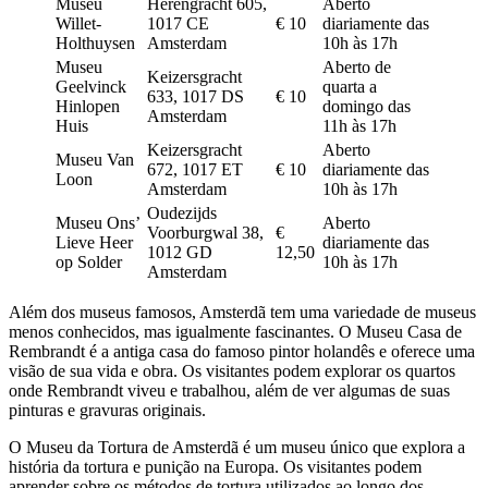
Museu
Herengracht 605,
Aberto
Willet-
1017 CE
€ 10
diariamente das
Holthuysen
Amsterdam
10h às 17h
Museu
Aberto de
Keizersgracht
Geelvinck
quarta a
633, 1017 DS
€ 10
Hinlopen
domingo das
Amsterdam
Huis
11h às 17h
Keizersgracht
Aberto
Museu Van
672, 1017 ET
€ 10
diariamente das
Loon
Amsterdam
10h às 17h
Oudezijds
Museu Ons’
Aberto
Voorburgwal 38,
€
Lieve Heer
diariamente das
1012 GD
12,50
op Solder
10h às 17h
Amsterdam
Além dos museus famosos, Amsterdã tem uma variedade de museus
menos conhecidos, mas igualmente fascinantes. O Museu Casa de
Rembrandt é a antiga casa do famoso pintor holandês e oferece uma
visão de sua vida e obra. Os visitantes podem explorar os quartos
onde Rembrandt viveu e trabalhou, além de ver algumas de suas
pinturas e gravuras originais.
O Museu da Tortura de Amsterdã é um museu único que explora a
história da tortura e punição na Europa. Os visitantes podem
aprender sobre os métodos de tortura utilizados ao longo dos