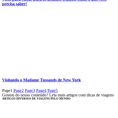
precisa saber!
Visitando o Madame Tussauds de New York
Page
1
Page
2
Page
3
Page
4
Page
5
Gostou do nosso conteúdo? Leia mais artigos com dicas de viagens
ARTIGOS DIVERSOS DE VIAGENS PELO MUNDO​