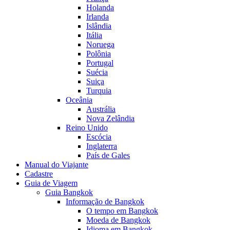
Holanda
Irlanda
Islândia
Itália
Noruega
Polônia
Portugal
Suécia
Suiça
Turquia
Oceânia
Austrália
Nova Zelândia
Reino Unido
Escócia
Inglaterra
País de Gales
Manual do Viajante
Cadastre
Guia de Viagem
Guia Bangkok
Informação de Bangkok
O tempo em Bangkok
Moeda de Bangkok
Idioma em Bangkok