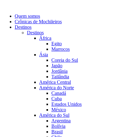
Quem somos
Crônicas de Mochileiros
Destinos
Destinos
África
Egito
Marrocos
Ásia
Coreia do Sul
Japão
Jordânia
Tailândia
América Central
América do Norte
Canadá
Cuba
Estados Unidos
México
América do Sul
Argentina
Bolívia
Brasil