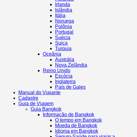
Irlanda
Islândia
Itália
Noruega
Polônia
Portugal
Suécia
Suiça
Turquia
Oceânia
Austrália
Nova Zelândia
Reino Unido
Escócia
Inglaterra
País de Gales
Manual do Viajante
Cadastre
Guia de Viagem
Guia Bangkok
Informação de Bangkok
O tempo em Bangkok
Moeda de Bangkok
Idioma em Bangkok
Seguro-Saúde para viajar a