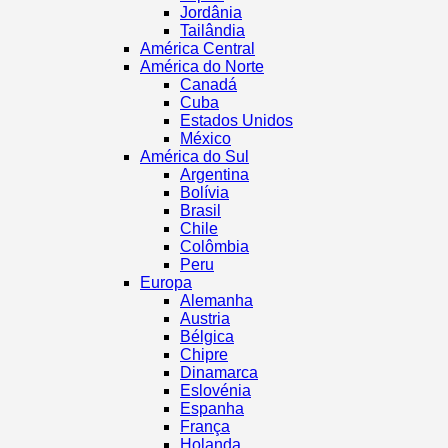
Jordânia
Tailândia
América Central
América do Norte
Canadá
Cuba
Estados Unidos
México
América do Sul
Argentina
Bolívia
Brasil
Chile
Colômbia
Peru
Europa
Alemanha
Austria
Bélgica
Chipre
Dinamarca
Eslovénia
Espanha
França
Holanda