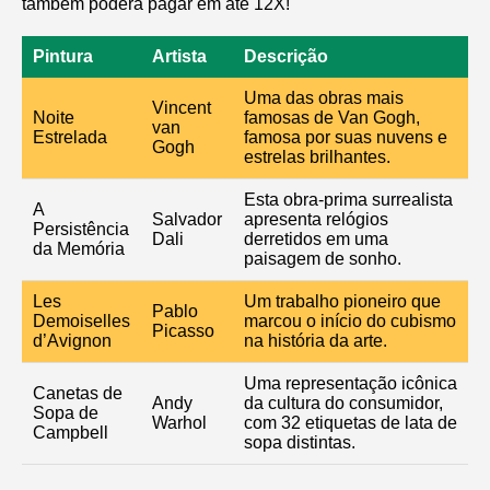
também poderá pagar em até 12X!
Pintura
Artista
Descrição
Uma das obras mais
Vincent
Noite
famosas de Van Gogh,
van
Estrelada
famosa por suas nuvens e
Gogh
estrelas brilhantes.
Esta obra-prima surrealista
A
Salvador
apresenta relógios
Persistência
Dali
derretidos em uma
da Memória
paisagem de sonho.
Les
Um trabalho pioneiro que
Pablo
Demoiselles
marcou o início do cubismo
Picasso
d’Avignon
na história da arte.
Uma representação icônica
Canetas de
Andy
da cultura do consumidor,
Sopa de
Warhol
com 32 etiquetas de lata de
Campbell
sopa distintas.