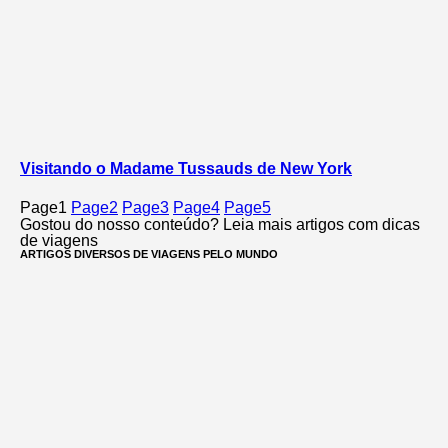
Visitando o Madame Tussauds de New York
Page
1
Page
2
Page
3
Page
4
Page
5
Gostou do nosso conteúdo? Leia mais artigos com dicas
de viagens
ARTIGOS DIVERSOS DE VIAGENS PELO MUNDO​