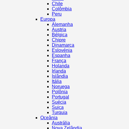
Chile
Colômbia
Peru
Europa
Alemanha
Austria
Bélgica
Chipre
Dinamarca
Eslovénia
Espanha
França
Holanda
Irlanda
Islândia
Itália
Noruega
Polônia
Portugal
Suécia
Suiça
Turquia
Oceânia
Austrália
Nova Zelândia