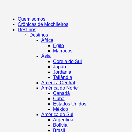
Quem somos
Crônicas de Mochileiros
Destinos
Destinos
África
Egito
Marrocos
Ásia
Coreia do Sul
Japão
Jordânia
Tailândia
América Central
América do Norte
Canadá
Cuba
Estados Unidos
México
América do Sul
Argentina
Bolívia
Brasil