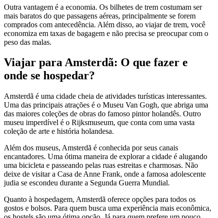
Outra vantagem é a economia. Os bilhetes de trem costumam ser
mais baratos do que passagens aéreas, principalmente se forem
comprados com antecedência. Além disso, ao viajar de trem, você
economiza em taxas de bagagem e não precisa se preocupar com o
peso das malas.
Viajar para Amsterdã: O que fazer e
onde se hospedar?
Amsterdã é uma cidade cheia de atividades turísticas interessantes.
Uma das principais atrações é o Museu Van Gogh, que abriga uma
das maiores coleções de obras do famoso pintor holandês. Outro
museu imperdível é o Rijksmuseum, que conta com uma vasta
coleção de arte e história holandesa.
Além dos museus, Amsterdã é conhecida por seus canais
encantadores. Uma ótima maneira de explorar a cidade é alugando
uma bicicleta e passeando pelas ruas estreitas e charmosas. Não
deixe de visitar a Casa de Anne Frank, onde a famosa adolescente
judia se escondeu durante a Segunda Guerra Mundial.
Quanto à hospedagem, Amsterdã oferece opções para todos os
gostos e bolsos. Para quem busca uma experiência mais econômica,
os hostels são uma ótima opção. Já para quem prefere um pouco