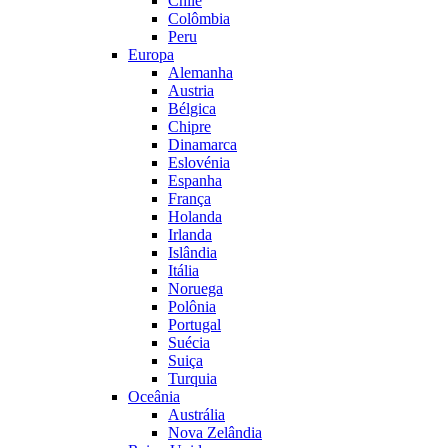
Chile
Colômbia
Peru
Europa
Alemanha
Austria
Bélgica
Chipre
Dinamarca
Eslovénia
Espanha
França
Holanda
Irlanda
Islândia
Itália
Noruega
Polônia
Portugal
Suécia
Suiça
Turquia
Oceânia
Austrália
Nova Zelândia