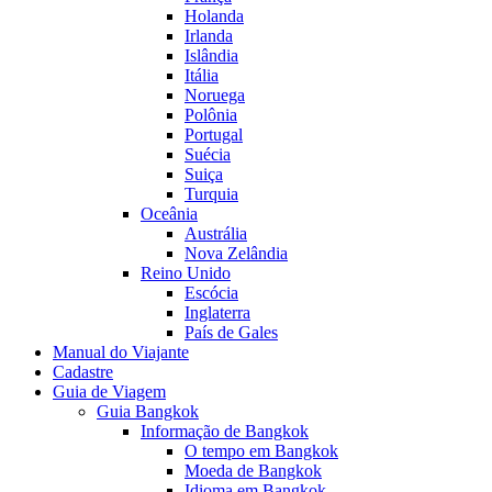
Holanda
Irlanda
Islândia
Itália
Noruega
Polônia
Portugal
Suécia
Suiça
Turquia
Oceânia
Austrália
Nova Zelândia
Reino Unido
Escócia
Inglaterra
País de Gales
Manual do Viajante
Cadastre
Guia de Viagem
Guia Bangkok
Informação de Bangkok
O tempo em Bangkok
Moeda de Bangkok
Idioma em Bangkok