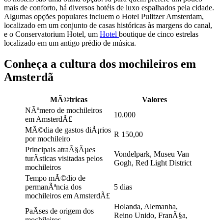
mais de conforto, há diversos hotéis de luxo espalhados pela cidade.
Algumas opções populares incluem o Hotel Pulitzer Amsterdam,
localizado em um conjunto de casas históricas às margens do canal,
e o Conservatorium Hotel, um
Hotel
boutique de cinco estrelas
localizado em um antigo prédio de música.
Conheça a cultura dos mochileiros em
Amsterdã
MÃ©tricas
Valores
NÃºmero de mochileiros
10.000
em AmsterdÃ£
MÃ©dia de gastos diÃ¡rios
R 150,00
por mochileiro
Principais atraÃ§Ãµes
Vondelpark, Museu Van
turÃ­sticas visitadas pelos
Gogh, Red Light District
mochileiros
Tempo mÃ©dio de
permanÃªncia dos
5 dias
mochileiros em AmsterdÃ£
Holanda, Alemanha,
PaÃ­ses de origem dos
Reino Unido, FranÃ§a,
mochileiros