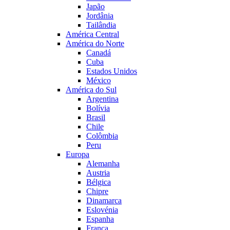
Japão
Jordânia
Tailândia
América Central
América do Norte
Canadá
Cuba
Estados Unidos
México
América do Sul
Argentina
Bolívia
Brasil
Chile
Colômbia
Peru
Europa
Alemanha
Austria
Bélgica
Chipre
Dinamarca
Eslovénia
Espanha
França