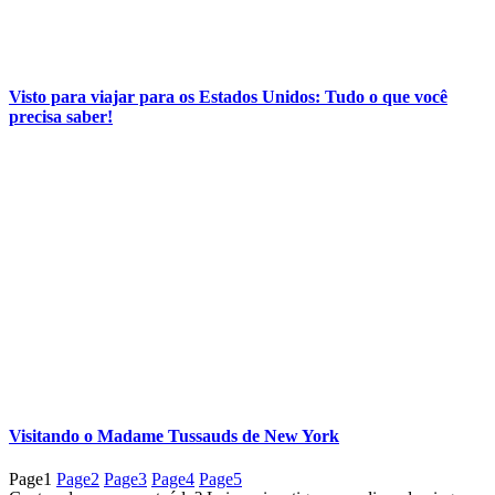
Visto para viajar para os Estados Unidos: Tudo o que você
precisa saber!
Visitando o Madame Tussauds de New York
Page
1
Page
2
Page
3
Page
4
Page
5