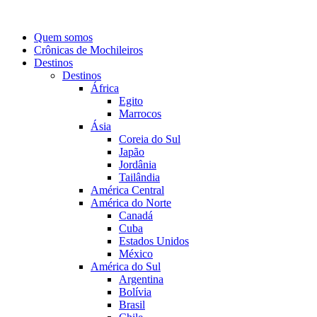
Quem somos
Crônicas de Mochileiros
Destinos
Destinos
África
Egito
Marrocos
Ásia
Coreia do Sul
Japão
Jordânia
Tailândia
América Central
América do Norte
Canadá
Cuba
Estados Unidos
México
América do Sul
Argentina
Bolívia
Brasil